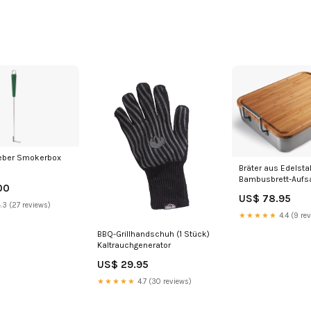
eber Smokerbox
Bräter aus Edelstah
Bambusbrett-Aufs
00
US$ 78.95
.3 (27 reviews)
★★★★★
4.4 (9 re
BBQ-Grillhandschuh (1 Stück)
Kaltrauchgenerator
US$ 29.95
★★★★★
4.7 (30 reviews)