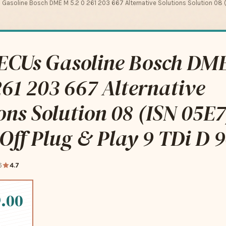
asoline Bosch DME M 5.2 0 261 203 667 Alternative Solutions Solution 08 
CUs Gasoline Bosch DM
261 203 667 Alternative
ons Solution 08 (ISN 05E7
ff Plug & Play 9 TDi D 9
6
4.7
.00