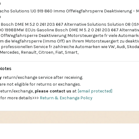
n
acho Solutions 1J0 919 860 Immo OffWegfahrsperre Deaktivierung – 
n
osch DME M 5.2 0 261 203 667 Alternative Solutions Solution 08 (IS
 90 1998BMW ECUs Gasoline Bosch DME M 5. 2 0 261 203 667 Alternativ
OffWegfahrsperre Deaktivierung Motorsteuergerte fr viele Automark
um die Wegfahrsperre (Immo Off) an Ihrem Motorsteuergert zu deaktiv
professionellen Service fr zahlreiche Automarken wie VW, Audi, Skoda
ercedes, Renault, Citroen, Fiat, Smart,
Notes
ay
return/exchange service after receiving.
are not eligible for returns or exchanges.
 return/exchange,
please contact us
at
[email protected]
 for more details>>>
Return & Exchange Policy