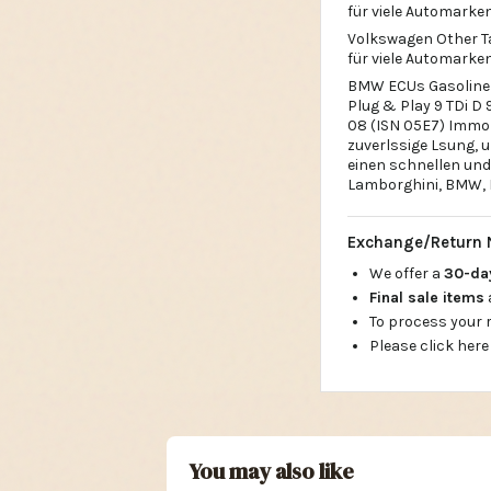
für viele Automarke
Volkswagen Other T
für viele Automarke
BMW ECUs Gasoline B
Plug & Play 9 TDi D
08 (ISN 05E7) Immo 
zuverlssige Lsung, 
einen schnellen und 
Lamborghini, BMW, M
Exchange/Return 
We offer a
30-d
Final sale items
To process your
Please click here
You may also like