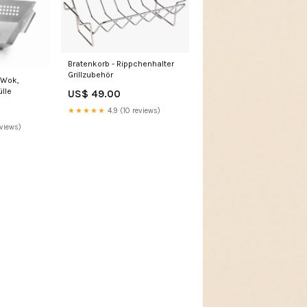
Bratenkorb - Rippchenhalter
Grillzubehör
 Wok,
lle
US$ 49.00
★★★★★
4.9 (10 reviews)
eviews)