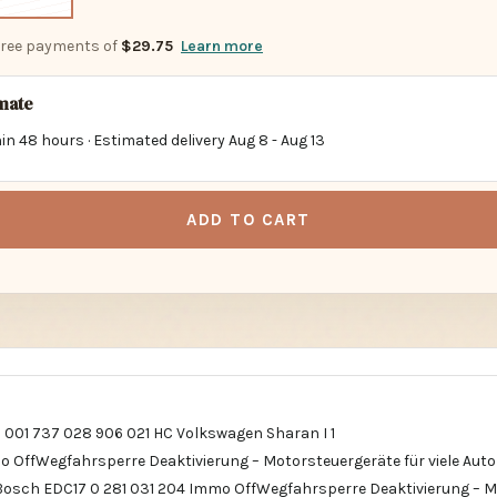
-free payments of
$29.75
Learn more
imate
in 48 hours · Estimated delivery
Aug 8
-
Aug 13
ADD TO CART
81 001 737 028 906 021 HC Volkswagen Sharan I 1
o OffWegfahrsperre Deaktivierung – Motorsteuergeräte für viele Au
 Bosch EDC17 0 281 031 204 Immo OffWegfahrsperre Deaktivierung – 