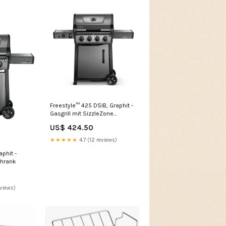
Freestyle™ 425 DSIB, Graphit -
Gasgrill mit SizzleZone
Schutzhülle
US$ 424.50
★★★★★
4.7 (12 reviews)
phit -
chrank
eviews)