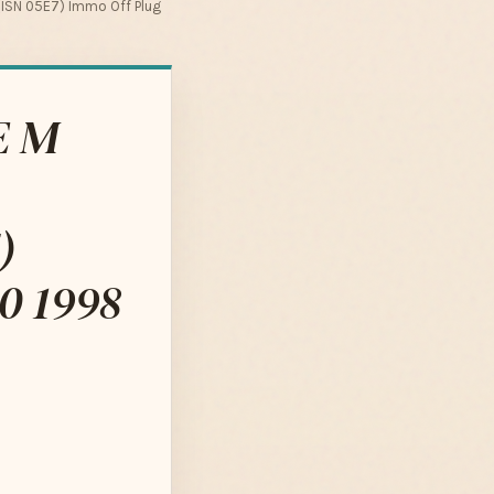
(ISN 05E7) Immo Off Plug
E M
)
0 1998