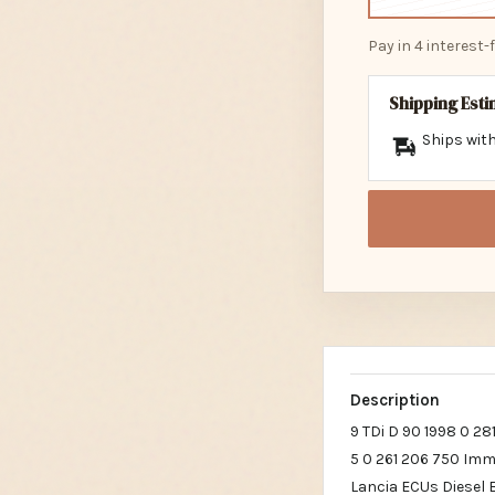
Pay in 4 interest
Shipping Est
Ships with
Description
9 TDi D 90 1998 0 2
5 0 261 206 750 Imm
Lancia ECUs Diesel