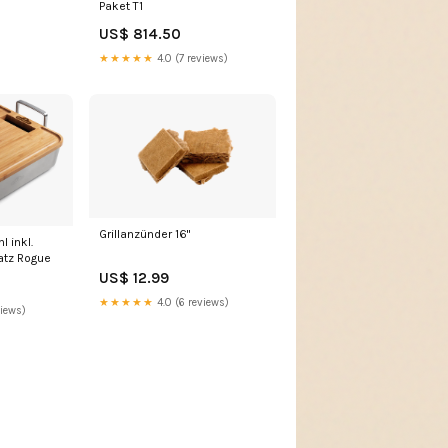
Paket T1
US$ 814.50
★★★★★
4.0 (7 reviews)
Grillanzünder 16"
l inkl.
atz Rogue
US$ 12.99
★★★★★
4.0 (6 reviews)
views)