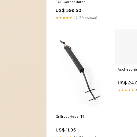
EGG Carrier Baron
US$ 599.50
★★★★★
4.7 (30 reviews)
Ascheschi
US$ 24.
★★★★★
4
Grillrost Heber T1
US$ 11.95