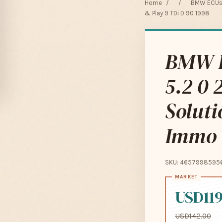
Home
/
/
BMW ECUs G
& Play 9 TDi D 90 1998
BMW E
5.2 0 
Soluti
Immo O
SKU: 4657998595
USD119
USD142.00