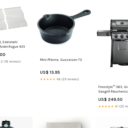
t, Edelstahl
 Model:Rogue 425
.00
Mini-Pfanne, Gusseisen T2
.2 (18 reviews)
US$ 13.95
★★★★★
4.6 (29 reviews)
Freestyle™ 365, Gra
Gasgrill Räuchers
US$ 249.50
★★★★★
4.1 (20 r