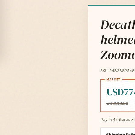
Decath
helme
Zoomo
SKU: 2482882548
USD77
USD813.50
Pay in 4 interest