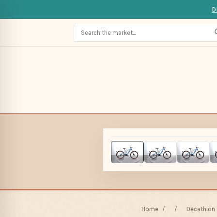
D
Home
/
/
Decathlon 