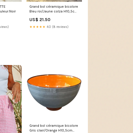
TTE
Grand bol céramique bicolore
leur:Noir
Bleu roi/Jaune colza H10,5cm
Decoration
US$ 21.50
views)
★★★★★
4.0 (8 reviews)
Grand bol céramique bicolore
Gris clair/Orange H10,5cm