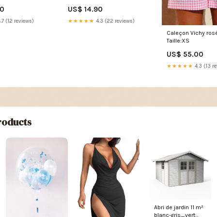
fé bio
lavande
50
US$ 14.90
.7 (12 reviews)
★★★★★
4.3 (22 reviews)
Caleçon Vichy ros
Taille:XS
US$ 55.00
★★★★★
4.3 (13 r
oducts
Abri de jardin 11 m²
blanc-gris_vert