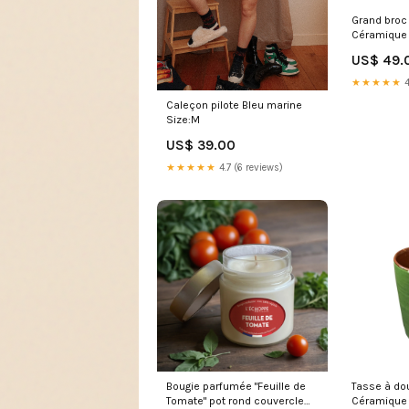
Grand broc 
Céramique 
clair/Café 
US$ 49.
★★★★★
4
Caleçon pilote Bleu marine
Size:M
US$ 39.00
★★★★★
4.7 (6 reviews)
Bougie parfumée "Feuille de
Tasse à do
Tomate" pot rond couvercle
Céramique 