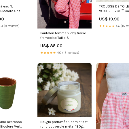
à eau 1L
TROUSSE DE TOILE
Bicolore Gris
VOYAGE - VOG™ Cou
Broc
00
US$ 19.90
.3 (9 reviews)
★★★★★
4.6 (15 re
Pantalon femme Vichy fraise
framboise Taille:S
US$ 85.00
★★★★★
4.0 (13 reviews)
uble expresso
Bougie parfumée "Jasmin" pot
Bicolore Vert
rond couvercle métal 180g