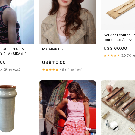
Set 3en1 couteau o
fourchette / serviet
Unité par colis:16 
US$ 60.00
 ROSE EN SISAL ET
MALABAR Hiver
U/colis
DY CHANSIKA été
★★★★★
5.0 (10 r
.00
US$ 110.00
.4 (9 reviews)
★★★★★
4.9 (14 reviews)