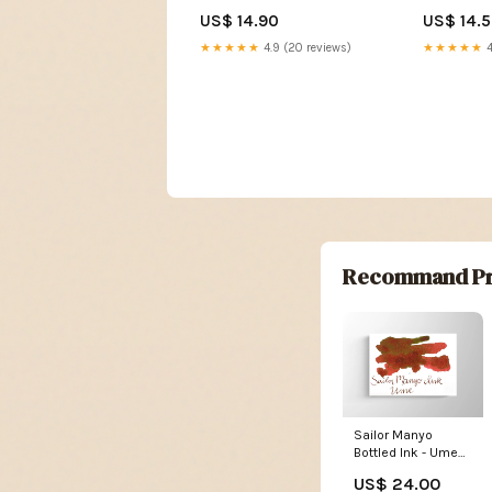
métal 180g royere
mousse/Ca
US$ 14.90
US$ 14.
★★★★★
4.9 (20 reviews)
★★★★★
4
Recommand Pr
Sailor Manyo
Bottled Ink - Ume
exclude-
US$ 24.00
recommend