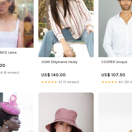
NICE Laine
JOAN Stéphanie Healy
COOPER Unique
.00
.6 (6 reviews)
US$ 140.00
US$ 107.50
★★★★★
4.7 (5 reviews)
★★★★★
4.0 (30 r