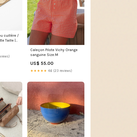
u cuillère /
te Taille |
cm | 500
Caleçon Pilote Vichy Orange
sanguine Size:M
eviews)
US$ 55.00
★★★★★
4.6 (23 reviews)