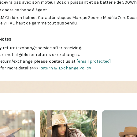
écevra pas avec son moteur Bosch puissant et sa batterie de 500Wh
n cadre carbone élégant
AM Children helmet Caractéristiques Marque Zoomo Modèle ZeroDecathl
r le VTTAE haut de gamme tout suspendu.
Notes
ay
return/exchange service after receiving.
are not eligible for returns or exchanges.
 return/exchange,
please contact us
at
[email protected]
 for more details>>>
Return & Exchange Policy