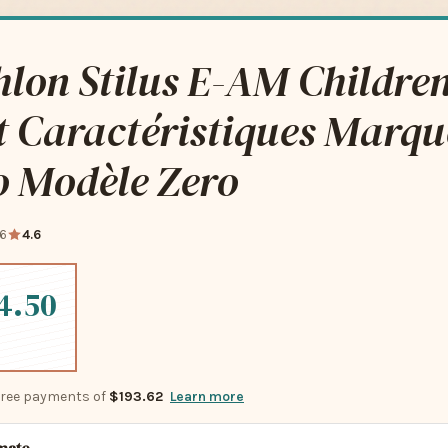
lon Stilus E-AM Childre
t Caractéristiques Marqu
 Modèle Zero
6
4.6
4.50
-free payments of
$193.62
Learn more