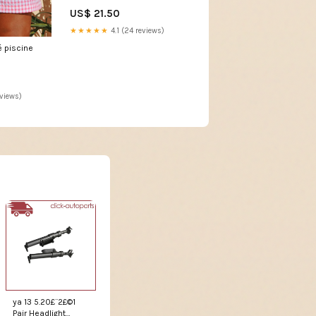
deco
US$ 21.50
★★★★★
4.1 (24 reviews)
é piscine
eviews)
ya 13 5.20£¨2£©1
Pair Headlight