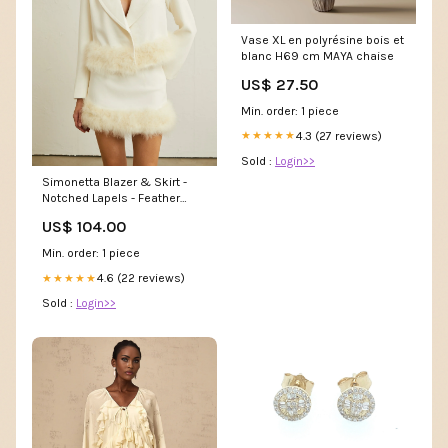
Vase XL en polyrésine bois et
blanc H69 cm MAYA chaise
US$ 27.50
Min. order: 1 piece
4.3 (27 reviews)
★★★★★
Sold :
Login>>
Simonetta Blazer & Skirt -
Notched Lapels - Feather
Panelled Hem - Front Button
US$ 104.00
Fastening - Dart Detailing
farbenreich
Min. order: 1 piece
4.6 (22 reviews)
★★★★★
Sold :
Login>>