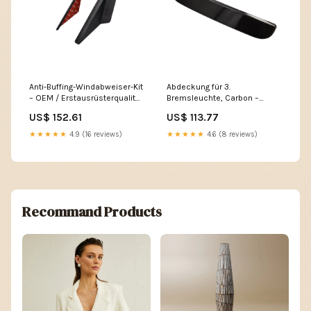
Anti-Buffing-Windabweiser-Kit
Abdeckung für 3.
– OEM / Erstausrüsterqualität
Bremsleuchte, Carbon –
– Porsche 718 Boxster /
Carbon Style – Porsche 718
US$ 152.61
US$ 113.77
Cayman
Boxster / Cayman Normteile
356;911;912;914;924;930;944;964;968;993
(Werkstattbedarf) 964
★★★★★
4.9 (16 reviews)
★★★★★
4.6 (8 reviews)
Recommand Products