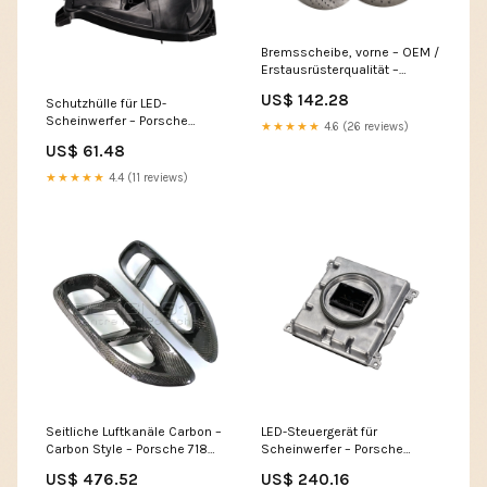
Bremsscheibe, vorne – OEM /
Erstausrüsterqualität –
Porsche 718 Boxster /
US$ 142.28
Schutzhülle für LED-
Cayman 911;944;968
Scheinwerfer – Porsche
★★★★★
4.6 (26 reviews)
Originalteil – Porsche 718
US$ 61.48
Boxster / Cayman Page:Left
★★★★★
4.4 (11 reviews)
Seitliche Luftkanäle Carbon –
LED-Steuergerät für
Carbon Style – Porsche 718
Scheinwerfer – Porsche
Boxster / Cayman
Originalteil – Porsche 718
US$ 476.52
US$ 240.16
Radmuttern &
Boxster / Cayman Normteile