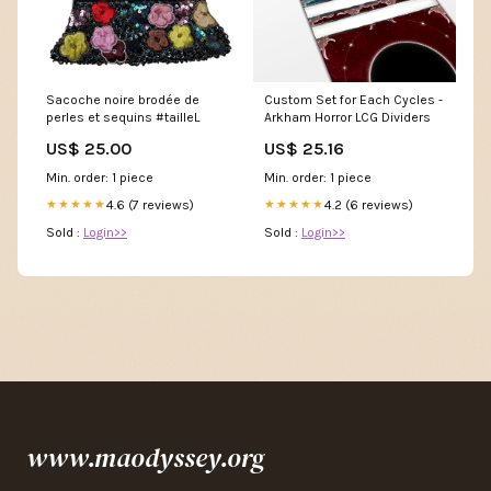
Sacoche noire brodée de
Custom Set for Each Cycles -
perles et sequins #tailleL
Arkham Horror LCG Dividers
US$ 25.00
US$ 25.16
Min. order: 1 piece
Min. order: 1 piece
4.6 (7 reviews)
4.2 (6 reviews)
★★★★★
★★★★★
Sold :
Login>>
Sold :
Login>>
www.maodyssey.org