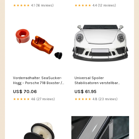
Diebstahlsicherung 964
(Werkstattbedarf) G-Modell
★★★★★
4.1 (16 reviews)
★★★★★
4.4 (12 reviews)
Vorderradhalter. SeaSucker-
Universal Spoiler
Hogg – Porsche 718 Boxster /
Stabilisatoren verstellbar
Cayman Dichtsätze Getriebe
200-260mm für
US$ 70.06
US$ 61.95
993
Frontspoilerlippe – FibreTek –
Porsche 718 Boxster /
★★★★★
4.6 (27 reviews)
★★★★★
4.8 (23 reviews)
Cayman Color:Blue