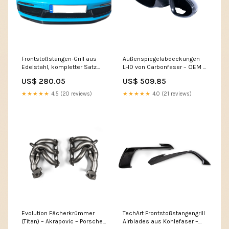
Frontstoßstangen-Grill aus
Außenspiegelabdeckungen
Edelstahl, kompletter Satz
LHD von Carbonfaser – OEM /
ZunSport – Porsche 718
Erstausrüsterqualität –
US$ 280.05
US$ 509.85
Boxster / Cayman
Porsche 718 Boxster /
911;924;924S;928;944;964
Cayman
★★★★★
4.5 (20 reviews)
★★★★★
4.0 (21 reviews)
911;912;924S;930;944;964;968
Evolution Fächerkrümmer
TechArt Frontstoßstangengrill
(Titan) – Akrapovic – Porsche
Airblades aus Kohlefaser –