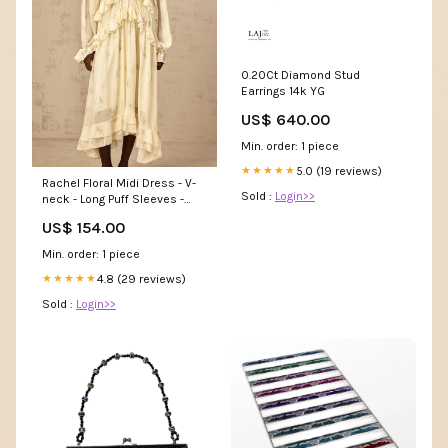
0.20Ct Diamond Stud
Earrings 14k YG
US$ 640.00
Min. order: 1 piece
5.0 (19 reviews)
★★★★★
Rachel Floral Midi Dress - V-
Sold :
Login>>
neck - Long Puff Sleeves -
Ruffled Detailing -
US$ 154.00
Asymmetric Hem Size:M
Min. order: 1 piece
4.8 (29 reviews)
★★★★★
Sold :
Login>>