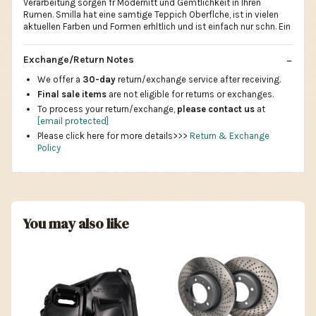
Verarbeitung sorgen fr Modernitt und Gemtlichkeit in Ihren
Rumen. Smilla hat eine samtige Teppich Oberflche, ist in vielen
aktuellen Farben und Formen erhltlich und ist einfach nur schn. Ein
Exchange/Return Notes
We offer a
30-day
return/exchange service after receiving.
Final sale items
are not eligible for returns or exchanges.
To process your return/exchange,
please contact us
at
[email protected]
Please click here for more details>>>
Return & Exchange
Policy
You may also like