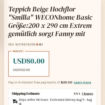
Teppich Beige Hochflor
"Smilla" WECONhome Basic
Größe:200 x 290 cm Extrem
gemütlich sorgt Fanny mit
SKU: 16376876398
4.1
USD80.00
USD102.00
Pay in 4 interest-free payments of
$20.00
Learn more
Shipping Estimate
USA
Change
Ships within 48 hours · Estimated delivery
Aug 11
-
Aug
16