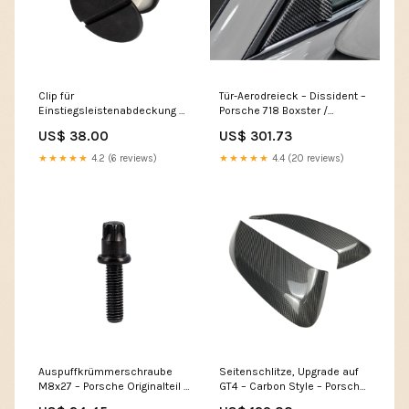
Clip für
Tür-Aerodreieck – Dissident –
Einstiegsleistenabdeckung –
Porsche 718 Boxster /
OEM / Erstausrüsterqualität –
Cayman
US$ 38.00
US$ 301.73
Porsche 718 Boxster /
911;924;924S;928;930;944;964
Cayman Öltanks &
★★★★★
4.2 (6 reviews)
★★★★★
4.4 (20 reviews)
Einfüllstutzen 964
Auspuffkrümmerschraube
Seitenschlitze, Upgrade auf
M8x27 – Porsche Originalteil –
GT4 – Carbon Style – Porsche
Porsche 718 Boxster /
718 Boxster / Cayman