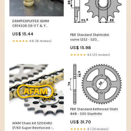
DÄMPFERPUFFER 16MM
CRF450R 09-11 T & Y
Schlüssel
US$ 15.44
PBR Standard Stahlriztel
vorne 1252 - 520
★★★★★
4.8 (16 reviews)
Auspuffstopfen
US$ 15.98
★★★★★
4.4 (25 reviews)
PBR Standard Kettenrad Stahl
848 - 530 Starthilfe
US$ 31.70
AFAM Chain kit 520XHR2
17/43 Super-Reinforced -
★★★★★
4.1 (14 reviews)