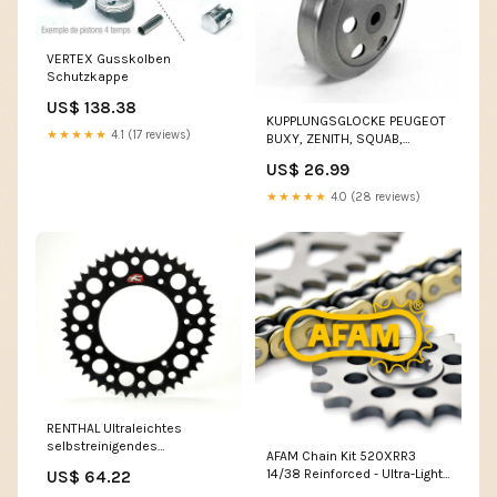
VERTEX Gusskolben
Schutzkappe
US$ 138.38
KUPPLUNGSGLOCKE PEUGEOT
★★★★★
4.1 (17 reviews)
BUXY, ZENITH, SQUAB,
TREKKER, HONDA VISION, BALI,
US$ 26.99
SKY, X8R Zigarettenanzünder
★★★★★
4.0 (28 reviews)
RENTHAL Ultraleichtes
selbstreinigendes
AFAM Chain Kit 520XRR3
Aluminiumritzel hinten 154U -
14/38 Reinforced - Ultra-Light
US$ 64.22
520 E-Bike Teile
Hard Anodized Rear Sprocket