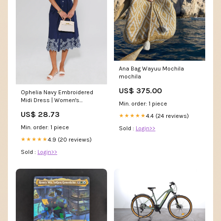
Ana Bag Wayuu Mochila
mochila
US$ 375.00
Ophelia Navy Embroidered
Midi Dress | Women's
Min. order: 1 piece
Clothing
US$ 28.73
4.4 (24 reviews)
★★★★★
Min. order: 1 piece
Sold :
Login>>
4.9 (20 reviews)
★★★★★
Sold :
Login>>