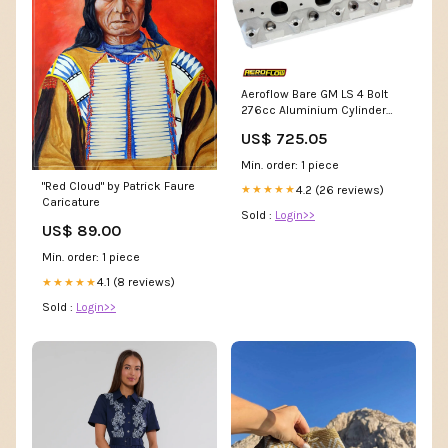
Aeroflow Bare GM LS 4 Bolt
276cc Aluminium Cylinder
Heads with 70cc Chamber
US$ 725.05
RB30
Min. order: 1 piece
"Red Cloud" by Patrick Faure
4.2 (26 reviews)
★★★★★
Caricature
Sold :
Login>>
US$ 89.00
Min. order: 1 piece
4.1 (8 reviews)
★★★★★
Sold :
Login>>