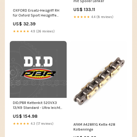
mit Spoiler Lenker
US$ 133.11
OXFORD Ersatz-Heizgriff RH
für Oxford Sport Heizgriffe
★★★★★
4.4 (8 reviews)
OF696T7 Fahrerausrüstung
US$ 32.39
★★★★★
4.9 (26 reviews)
DID/PBR Kettenkit 520VX3
13/49 Standard - Ultra leicht
Kettenrad Fahrrad-Kindersitze
US$ 154.98
★★★★★
4.3 (17 reviews)
AFAM A428R1G Kette 428
Kolbenringe