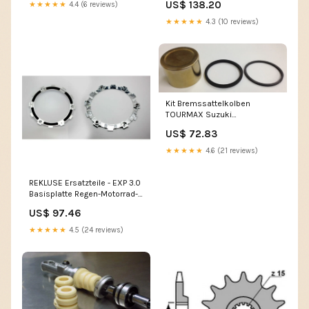
US$ 138.20
★★★★★
4.4 (6 reviews)
Motorradlifte
★★★★★
4.3 (10 reviews)
Kit Bremssattelkolben
TOURMAX Suzuki
Zylinderbuchse
US$ 72.83
★★★★★
4.6 (21 reviews)
REKLUSE Ersatzteile - EXP 3.0
Basisplatte Regen-Motorrad-
Reifen
US$ 97.46
★★★★★
4.5 (24 reviews)