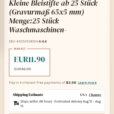
Kleine Bleistifte ab 25 Stück
(Gravurmaß 65x5 mm)
Menge:25 Stück
Waschmaschinen-
SKU: 64550536104
4.4
EUR11.90
EUR46.90
Pay in 4 interest-free payments of
$2.98
Learn more
Shipping Estimate
USA
Change
Ships within 48 hours · Estimated delivery
Aug 10
-
Aug
15