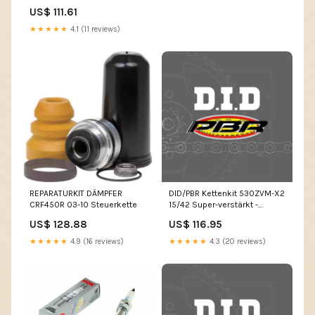
Ultra-light Hard anodized rear
US$ 111.61
sprocket Motor Komplett-
Dichtungskit
★★★★★
4.1 (11 reviews)
REPARATURKIT DÄMPFER
DID/PBR Kettenkit 530ZVM-X2
CRF450R 03-10 Steuerkette
15/42 Super-verstärkt -
Standard Kettenrad Vergaser
US$ 128.88
US$ 116.95
& Einspritzung
★★★★★
4.9 (16 reviews)
★★★★★
4.3 (20 reviews)