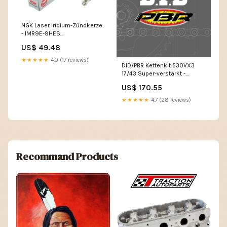
NGK Laser Iridium-Zündkerze
- IMR9E-9HES
Kupplungsscheiben Kit
US$ 49.48
★★★★★
4.0 (17 reviews)
DID/PBR Kettenkit 530VX3
17/43 Super-verstärkt -
Standard Kettenrad
US$ 170.55
Fahrradreifen
★★★★★
4.7 (28 reviews)
Recommand Products