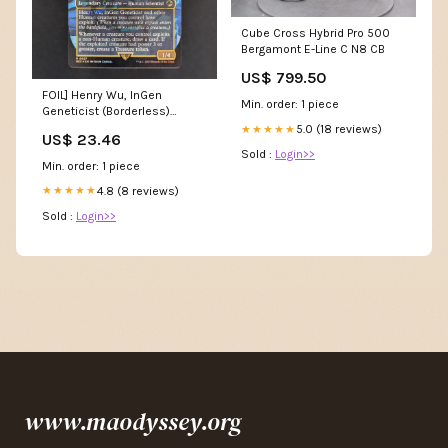
Cube Cross Hybrid Pro 500
Bergamont E-Line C N8 CB
US$ 799.50
FOIL] Henry Wu, InGen
Min. order: 1 piece
Geneticist (Borderless)
(Emblem)
5.0 (18 reviews)
★★★★★
US$ 23.46
Sold :
Login>>
Min. order: 1 piece
4.8 (8 reviews)
★★★★★
Sold :
Login>>
www.maodyssey.org