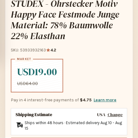
STUDEX - Ohrstecker Motiv
Happy Face Festmode Junge
Material: 78% Baumwolle
22% Elasthan
SKU: 53933932163
4.2
USD19.00
USD64.00
Pay in 4 interest-free payments of
$4.75
Learn more
Shipping Estimate
USA
Change
Ships within 48 hours · Estimated delivery
Aug 10
-
Aug
15