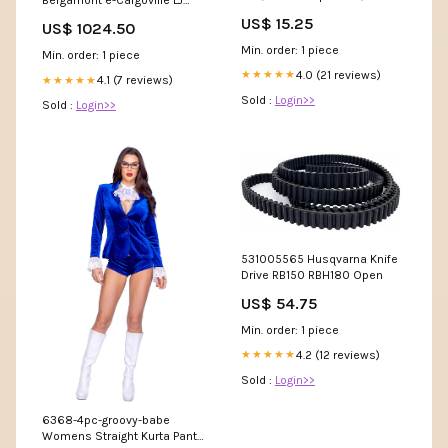
Bergamont e-Cargoville LJ
Thickness, Inside Length
Expert
US$ 15.25
US$ 1024.50
1372mm Open
Min. order: 1 piece
Min. order: 1 piece
4.0 (21 reviews)
★★★★★
4.1 (7 reviews)
★★★★★
Sold :
Login>>
Sold :
Login>>
531005565 Husqvarna Knife
Drive RB150 RBH180 Open
US$ 54.75
Min. order: 1 piece
4.2 (12 reviews)
★★★★★
Sold :
Login>>
6368-4pc-groovy-babe
Womens Straight Kurta Pant