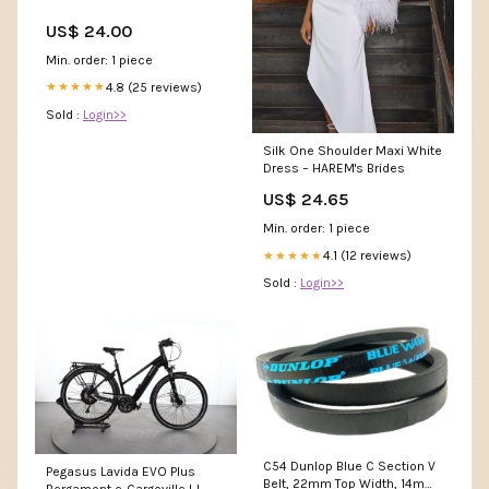
US$ 24.00
Min. order: 1 piece
4.8 (25 reviews)
★★★★★
Sold :
Login>>
Silk One Shoulder Maxi White
Dress – HAREM's Brides
US$ 24.65
Min. order: 1 piece
4.1 (12 reviews)
★★★★★
Sold :
Login>>
C54 Dunlop Blue C Section V
Pegasus Lavida EVO Plus
Belt, 22mm Top Width, 14mm