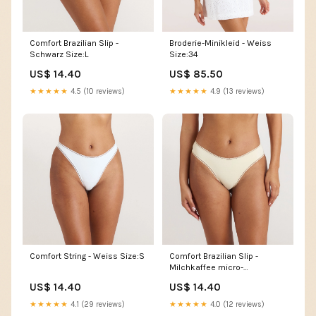
Comfort Brazilian Slip -
Broderie-Minikleid - Weiss
Schwarz Size:L
Size:34
US$ 14.40
US$ 85.50
★★★★★
4.5 (10 reviews)
★★★★★
4.9 (13 reviews)
Comfort String - Weiss Size:S
Comfort Brazilian Slip -
Milchkaffee micro-
collection_bottoms-only-3
US$ 14.40
US$ 14.40
★★★★★
4.1 (29 reviews)
★★★★★
4.0 (12 reviews)