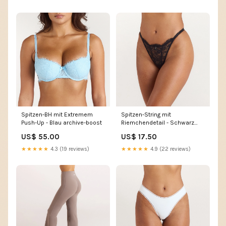
Spitzen-BH mit Extremem
Spitzen-String mit
Push-Up - Blau archive-boost
Riemchendetail - Schwarz
collection-auto_10-for-
US$ 55.00
US$ 17.50
bottoms
★★★★★
4.3 (19 reviews)
★★★★★
4.9 (22 reviews)