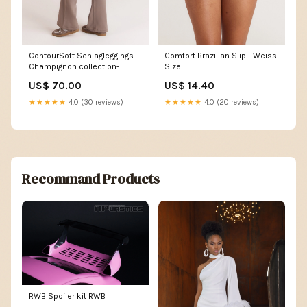
ContourSoft Schlagleggings -
Comfort Brazilian Slip - Weiss
Champignon collection-
Size:L
auto_triangle-bikinis
US$ 70.00
US$ 14.40
★★★★★
4.0 (30 reviews)
★★★★★
4.0 (20 reviews)
Recommand Products
RWB Spoiler kit RWB