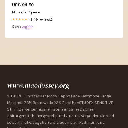
Dupatta Set
US$ 94.59
Min. order: 1 piece
4.8 (19 reviews)
★★★★★
Sold :
Login>>
www.maodyssey.org
STUDEX - Ohrstecker Motiv Happy Face Festmode Junge
Material: 78% Baumwolle 22% ElasthanSTUDEX SENSITIVE
Ohrringe werden aus feinstem antiallergischem
Chirurgenstahl hergestellt und zum Teil vergoldet. Sie sind
sowohl nickelabgabefrei als auch blei , kadmium und