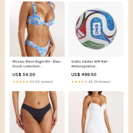
Mosaic Bikini Bügel-BH - Blau-
Gratis Adidas WM Ball -
Druck collection-
Aktionsprämie
auto_plunge-bras
Kettensägenzubehör
US$ 54.00
US$ 499.50
★★★★★
4.4 (22 reviews)
★★★★★
4.6 (14 reviews)