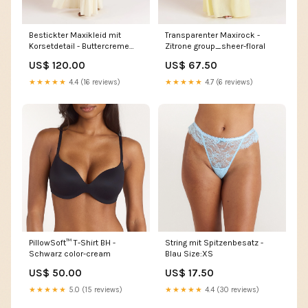
Bestickter Maxikleid mit
Transparenter Maxirock -
Korsetdetail - Buttercreme
Zitrone group_sheer-floral
Size:34
US$ 120.00
US$ 67.50
★★★★★
4.4 (16 reviews)
★★★★★
4.7 (6 reviews)
PillowSoft™ T-Shirt BH -
String mit Spitzenbesatz -
Schwarz color-cream
Blau Size:XS
US$ 50.00
US$ 17.50
★★★★★
5.0 (15 reviews)
★★★★★
4.4 (30 reviews)