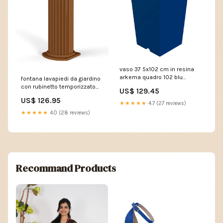
vaso 37 5x102 cm in resina
arkema quadro 102 blu
fontana lavapiedi da giardino
271860 MWS2281/1
con rubinetto temporizzato
US$ 129.45
arkema jolly oro van gogh
US$ 126.95
271833 S45-03
★★★★★
4.7 (27 reviews)
★★★★★
4.0 (28 reviews)
Recommand Products