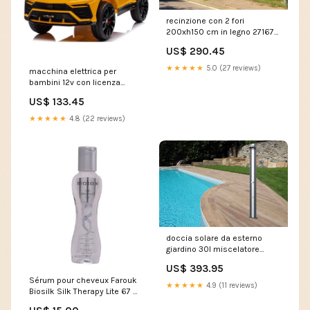
recinzione con 2 fori
200xh150 cm in legno 271679
921-282GY
US$ 290.45
★★★★★
5.0 (27 reviews)
macchina elettrica per
bambini 12v con licenza
lamborghini urus gialla 271631
US$ 133.45
VE1621ADEL019-SR
★★★★★
4.8 (22 reviews)
doccia solare da esterno
giardino 30l miscelatore
arkema spring s fascia inox
US$ 393.95
cherry 271781 34950125
Sérum pour cheveux Farouk
★★★★★
4.9 (11 reviews)
Biosilk Silk Therapy Lite 67 ml
category-reference-2996