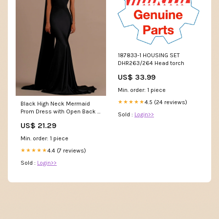
187833-1 HOUSING SET
DHR263/264 Head torch
US$ 33.99
Min. order: 1 piece
4.5 (24 reviews)
★★★★★
Black High Neck Mermaid
Prom Dress with Open Back –
Sold :
Login>>
Dbrbridal
US$ 21.29
Min. order: 1 piece
4.4 (7 reviews)
★★★★★
Sold :
Login>>