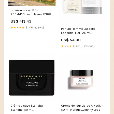
recinzione con 3 fori
200xh150 cm in legno 271680
A61-012
US$ 413.45
★★★★★
4.1 (16 reviews)
Parfum Homme Lacoste
Essential EDT 125 ml
Marque_Ted Baker
US$ 54.00
★★★★★
4.3 (5 reviews)
Crème visage Stendhal
Crème de jour Lierac Arkeskin
Stendhal 50 ml
50 ml Marque_Johnny Loco
Marque_Salerm