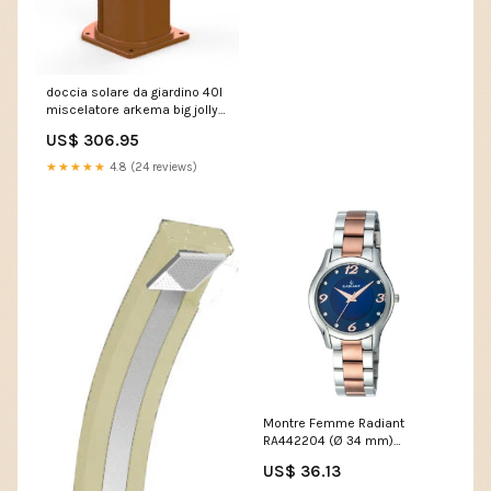
doccia solare da giardino 40l
miscelatore arkema big jolly
oro van gogh 271806 820-014
US$ 306.95
★★★★★
4.8 (24 reviews)
Montre Femme Radiant
RA442204 (Ø 34 mm)
Marque_La Chinata
US$ 36.13