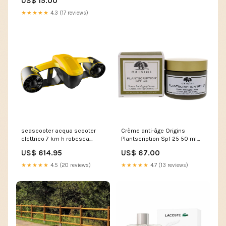
US$ 15.00
★★★★★
4.3 (17 reviews)
seascooter acqua scooter
Crème anti-âge Origins
elettrico 7 km h robesea
Plantscription Spf 25 50 ml
seaflyer giallo 271738 833-
Marque_Lorenzo Villoresi
US$ 614.95
US$ 67.00
207
Firenze
★★★★★
4.5 (20 reviews)
★★★★★
4.7 (13 reviews)