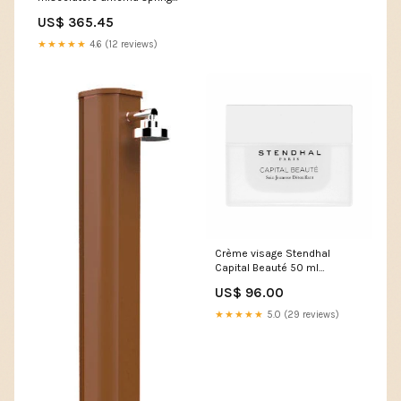
oro van gogh 271767 P021PL-
US$ 365.45
L10B
★★★★★
4.6 (12 reviews)
Crème visage Stendhal
Capital Beauté 50 ml
Marque_Aussie
US$ 96.00
★★★★★
5.0 (29 reviews)