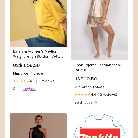
Rareism Women's Medium
Weight Terry 290 Gsm Cotton
Crew Neck Plain Relaxed Fit
US$ 656.50
Short Pyjama Passionnante
Sweat Tee Color:MUSTARD
Taille:XL
Min. order: 1 piece
US$ 10.50
4.3 (12 reviews)
★★★★★
Min. order: 1 piece
Sold :
Login>>
4.9 (12 reviews)
★★★★★
Sold :
Login>>