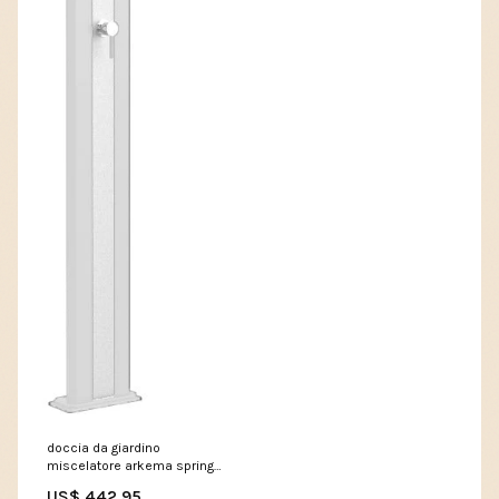
doccia da giardino
miscelatore arkema spring
fascia inox sabbia 271770
US$ 442.95