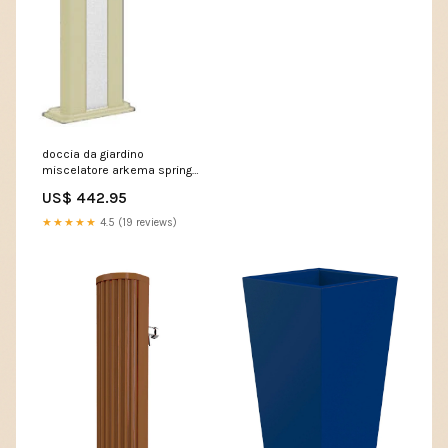
doccia da giardino
miscelatore arkema spring
fascia inox champagne
US$ 442.95
bronze 271763 4841308211172
★★★★★
4.5 (19 reviews)