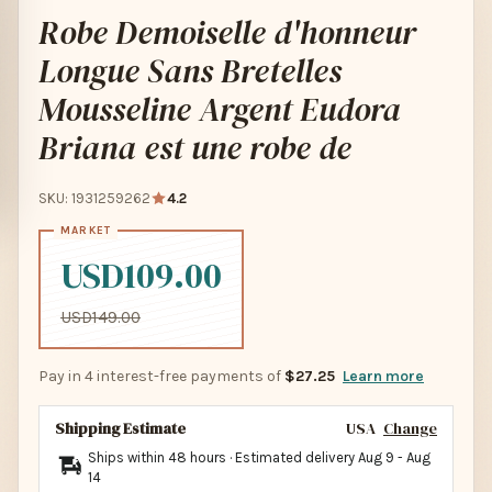
Robe Demoiselle d'honneur
Longue Sans Bretelles
Mousseline Argent Eudora
Briana est une robe de
SKU: 1931259262
4.2
USD109.00
USD149.00
Pay in 4 interest-free payments of
$27.25
Learn more
Shipping Estimate
USA
Change
Ships within 48 hours · Estimated delivery
Aug 9
-
Aug
14