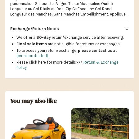
personnalise. Silhouette: A ligne Tissu: Mousseline Ourlet:
Longueur au Sol Dtails au Dos: Zip Ct Encolure: Col Rond
Longueur des Manches: Sans Manches Embellishment: Applique ,
Exchange/Return Notes
We offer a
30-day
return/exchange service after receiving.
Final sale items
are not eligible for returns or exchanges.
To process your return/exchange,
please contact us
at
[email protected]
Please click here for more details>>>
Return & Exchange
Policy
You may also like