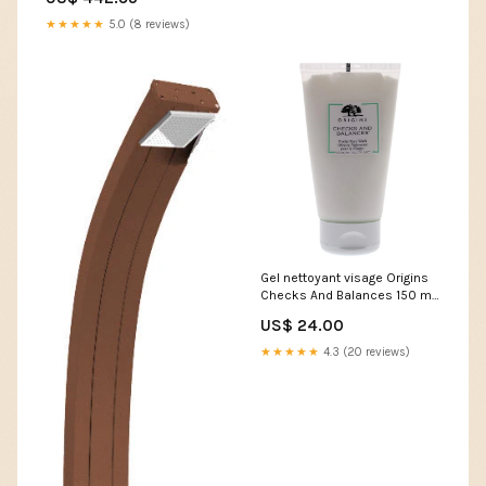
VE1619ADEL016-CR
★★★★★
5.0 (8 reviews)
Gel nettoyant visage Origins
Checks And Balances 150 ml
Marque_Inebrya
US$ 24.00
★★★★★
4.3 (20 reviews)