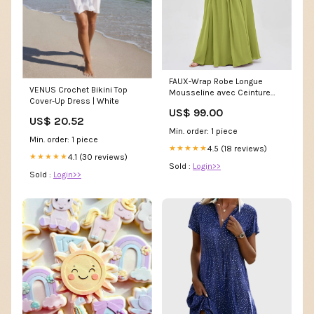
FAUX-Wrap Robe Longue
VENUS Crochet Bikini Top
Mousseline avec Ceinture
Cover-Up Dress | White
Trèfle Grande Taille Evelyn
US$ 99.00
US$ 20.52
Min. order: 1 piece
Min. order: 1 piece
4.5 (18 reviews)
★★★★★
4.1 (30 reviews)
★★★★★
Sold :
Login>>
Sold :
Login>>