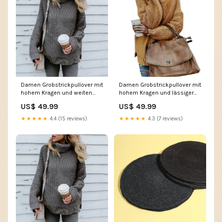
Damen Grobstrickpullover mit
Damen Grobstrickpullover mit
hohem Kragen und weiten
hohem Kragen und lässiger
Ärmeln Drune Women's
Passform Drune Button
US$ 49.99
US$ 49.99
Jumpsuits
★★★★★
4.4 (15 reviews)
★★★★★
4.3 (7 reviews)