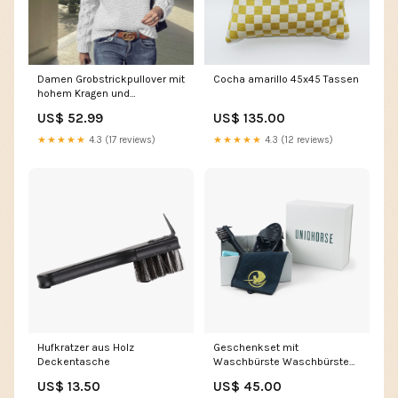
Damen Grobstrickpullover mit
Cocha amarillo 45x45 Tassen
hohem Kragen und
modischen Zopfdetails Drune
US$ 52.99
US$ 135.00
yiwudiyasi
★★★★★
4.3 (17 reviews)
★★★★★
4.3 (12 reviews)
Hufkratzer aus Holz
Geschenkset mit
Deckentasche
Waschbürste Waschbürste
(Color):Rosegold Glam
US$ 13.50
US$ 45.00