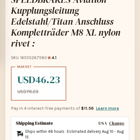
Kupplungsleitung
Edelstahl/Titan Anschluss
Kompletträder M8 XL nylon
rivet :
SKU: 16555267580
4.1
USD46.23
USD78.23
Pay in 4 interest-free payments of
$11.56
Learn more
Shipping Estimate
USA
Change
Ships within 48 hours · Estimated delivery
Aug 10
-
Aug
15