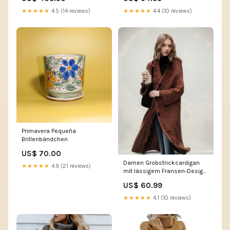
Drune shop726q28h733933
★★★★★
4.5 (14 reviews)
★★★★★
4.4 (10 reviews)
Primavera Pequeña
Brillenbändchen
US$ 70.00
Damen Grobstrickcardigan
★★★★★
4.9 (21 reviews)
mit lässigem Fransen-Design
Drune 0123
US$ 60.99
★★★★★
4.1 (10 reviews)