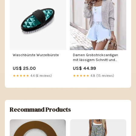
Waschbürste Wurzelbürste
Damen Grobstrickcardigan
mit lässigem Schnitt und
offenen Vorderteilen Drune
US$ 25.00
US$ 44.99
BS-1-10-7D-FR
★★★★★
4.4 (6 reviews)
★★★★★
4.8 (15 reviews)
Recommand Products