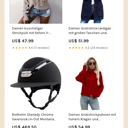
Damen kuscheliger
Damen Grobstrickcardigan
Strickpulli mit tiefem V-
mit großen Taschen und
Ausschnitt und raffinierten
strukturiertem Muster Drune
US$ 47.99
US$ 51.99
Zopfmuster Drune polarized
men jackets
★★★★★
4.4 (11 reviews)
★★★★★
4.3 (24 reviews)
Reithelm Starlady Chrome
Damen Grobstrickpullover mit
Swarovski In-Out Montana
hohem Kragen und
Farbe:Schwarz
strukturiertem Zopfmuster
US$ 469.50
US$ 54.99