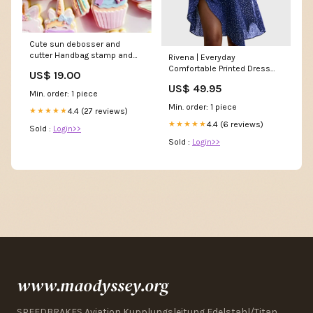
Cute sun debosser and
cutter Handbag stamp and
Rivena | Everyday
cutter
Comfortable Printed Dress
US$ 19.00
Size:L
US$ 49.95
Min. order: 1 piece
Min. order: 1 piece
4.4 (27 reviews)
★★★★★
4.4 (6 reviews)
★★★★★
Sold :
Login>>
Sold :
Login>>
www.maodyssey.org
SPEEDBRAKES Aviation Kupplungsleitung Edelstahl/Titan