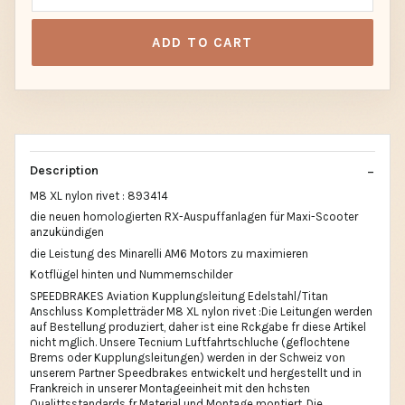
ADD TO CART
Description
M8 XL nylon rivet : 893414
die neuen homologierten RX-Auspuffanlagen für Maxi-Scooter
anzukündigen
die Leistung des Minarelli AM6 Motors zu maximieren
Kotflügel hinten und Nummernschilder
SPEEDBRAKES Aviation Kupplungsleitung Edelstahl/Titan
Anschluss Kompletträder M8 XL nylon rivet :Die Leitungen werden
auf Bestellung produziert, daher ist eine Rckgabe fr diese Artikel
nicht mglich. Unsere Tecnium Luftfahrtschluche (geflochtene
Brems oder Kupplungsleitungen) werden in der Schweiz von
unserem Partner Speedbrakes entwickelt und hergestellt und in
Frankreich in unserer Montageeinheit mit den hchsten
Qualittsstandards fr Material und Montage montiert. Die