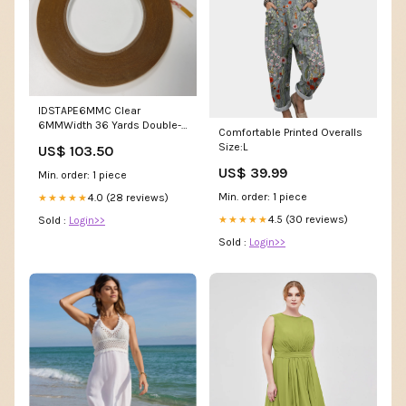
IDSTAPE6MMC Clear
6MMWidth 36 Yards Double-
Comfortable Printed Overalls
Sided PVC Tape Adhesive
Size:L
US$ 103.50
US$ 39.99
Min. order: 1 piece
Min. order: 1 piece
4.0 (28 reviews)
★★★★★
4.5 (30 reviews)
★★★★★
Sold :
Login>>
Sold :
Login>>