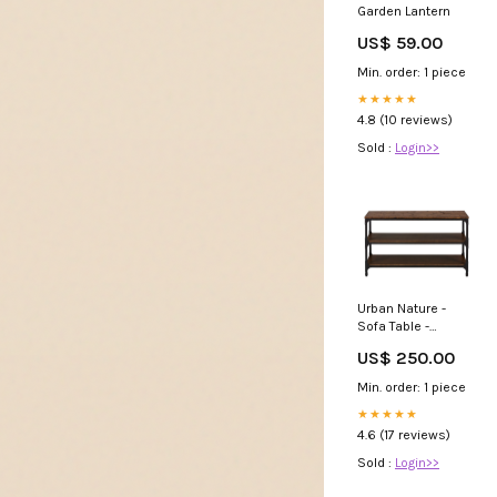
Garden Lantern
US$ 59.00
Min. order: 1 piece
★★★★★
4.8 (10 reviews)
Sold :
Login>>
Urban Nature -
Sofa Table -
Distressed Light
US$ 250.00
Brown
Collection_Weaver
Min. order: 1 piece
★★★★★
4.6 (17 reviews)
Sold :
Login>>