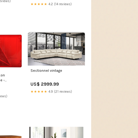
eviews)
★★★★★
4.2 (14 reviews)
Sectionnel vintage
kon
e -
US$ 2999.99
ire inclus
★★★★★
4.9 (21 reviews)
iews)