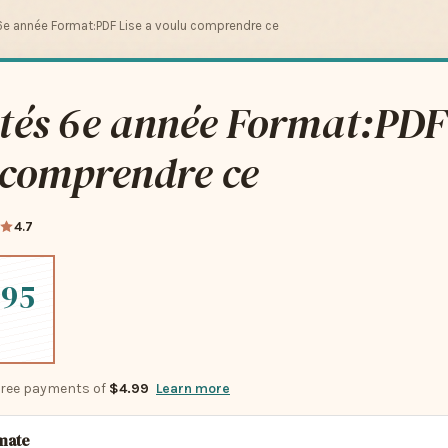
6e année Format:PDF Lise a voulu comprendre ce
tés 6e année Format:PDF 
 comprendre ce
4.7
.95
-free payments of
$4.99
Learn more
imate