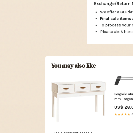
Exchange/Return 
We offer a
30-d
Final sale items
To process your
Please click here
You may also like
Poignée a
mm - argent
US$ 28.
★★★★★
4
Table d'appoint console