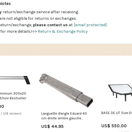
Notes
ay
return/exchange service after receiving.
are not eligible for returns or exchanges.
 return/exchange,
please contact us
at
[email protected]
 for more details>>>
Return & Exchange Policy
luminium 300x20
/noir Bestseller
00
BASE DE LIT Size:
Languette d'angle Eduard 40
.1 (28 reviews)
cm droite arrière gauche
avant Depot Kenda
US$ 550.00
US$ 44.95