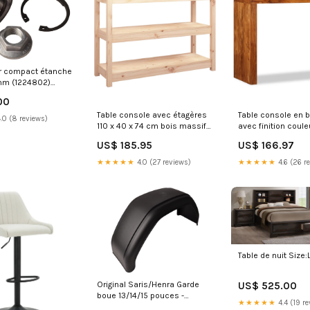
er compact étanche
mm (1224802)
00
Table console avec étagères
Table console en 
.0 (8 reviews)
110 x 40 x 74 cm bois massif
avec finition coule
de pin non traité DEC031526
x 40 x 76 cm DEC0
US$ 185.95
US$ 166.97
Mangeoires à oiseaux
haute
★★★★★
4.0 (27 reviews)
★★★★★
4.6 (26 r
Table de nuit Size
Original Saris/Henra Garde
US$ 525.00
boue 13/14/15 pouces -
★★★★★
4.4 (19 re
800x240x380 mm -