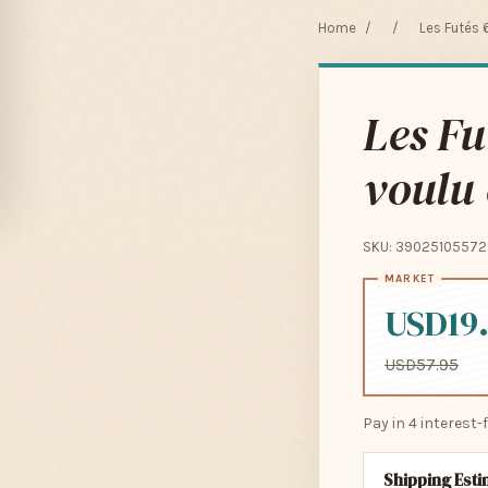
Home
/
/
Les Futés 
Les Fu
voulu
SKU: 39025105572
USD19
USD57.95
Pay in 4 interest
Shipping Est