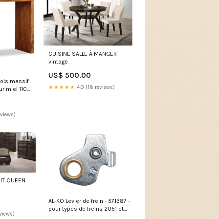
CUISINE SALLE À MANGER
vintage
US$ 500.00
bois massif
★★★★★
4.0 (18 reviews)
ur miel 110
31747 Table
eviews)
:LIT QUEEN
AL-KO Levier de frein - 571387 -
pour types de freins 2051 et
views)
2361 Maatwerk