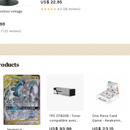
US$ 22.95
circonférence 1235 mm
Bestseller
★★★★★
4.3 (26 reviews)
rstool vintage
.99
.7 (25 reviews)
oducts
TPS OT833B - Toner
One Piece Card
compatible avec
Game - Awakening
46443104 - Noir
of the New Era OP-
US$ 93.99
US$ 23.15
Japanese
IBM
05