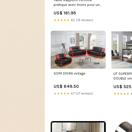
pratique avec tiroirs pour une
entrée organisée 114 x 40 x 75
US$ 161.95
cm bois de pin blanc
DEC031696 Cadres photos
★★★★★
4.0 (19 reviews)
SOFA DIVAN vintage
LIT SUPERP
DOUBLE vin
US$ 649.50
US$ 525
★★★★★
4.7 (27 reviews)
★★★★★
4