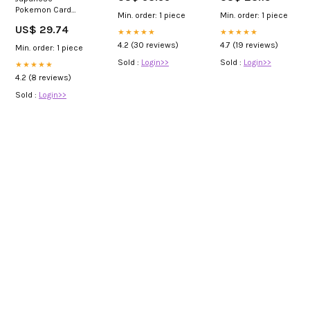
Pokemon Card
Min. order: 1 piece
Min. order: 1 piece
Arceus & Dialga &
US$ 29.74
Palkia GX 065/095
★★★★★
★★★★★
SM12
4.2 (30 reviews)
4.7 (19 reviews)
Min. order: 1 piece
Sold :
Login>>
Sold :
Login>>
★★★★★
4.2 (8 reviews)
Sold :
Login>>