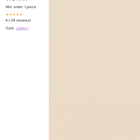
T-shirt
Min. order: 1 piece
★★★★★
4.1 (14 reviews)
Sold :
Login>>