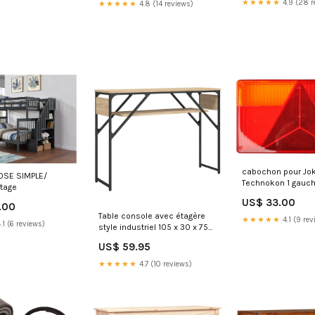
★★★★★
4.9 (28 r
★★★★★
4.8 (14 reviews)
cabochon pour Jo
OSE SIMPLE/
Technokon 1 gauch
tage
réflecteur triangula
US$ 33.00
Depot Kenda
.00
Table console avec étagère
★★★★★
4.1 (9 rev
.1 (6 reviews)
style industriel 105 x 30 x 75
cm bois d'ingénierie couleur
US$ 59.95
chêne et métal DEC031647
Moustiquaire de fenêtre
★★★★★
4.7 (10 reviews)