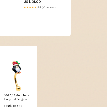
US$ 21.00
★★★★★
4.4 (10 reviews)
16G 5/16 Gold Tone
Holly Hat Penguin
Holiday Curved
US$ 13.99
Eyebrow Ring Men's