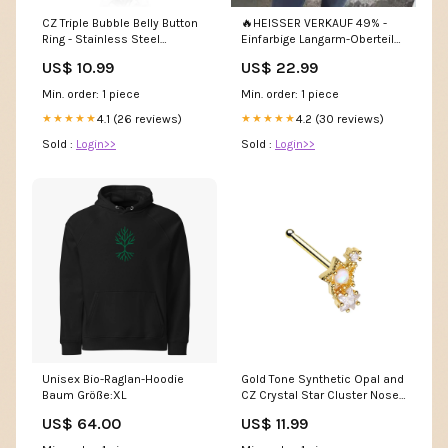
CZ Triple Bubble Belly Button
🔥HEISSER VERKAUF 49% -
Ring - Stainless Steel
Einfarbige Langarm-Oberteile
Supplier SKU_LIA21-1608-C
mit Rundhalsausschnitt für
US$ 10.99
US$ 22.99
Damen Größe:M/EU 38-40
Min. order: 1 piece
Min. order: 1 piece
4.1 (26 reviews)
4.2 (30 reviews)
★★★★★
★★★★★
Sold :
Login>>
Sold :
Login>>
Unisex Bio-Raglan-Hoodie
Gold Tone Synthetic Opal and
Baum Größe:XL
CZ Crystal Star Cluster Nose
Bone Stud - Stainless Steel
US$ 64.00
US$ 11.99
Supplier SKU_NESL-20305C