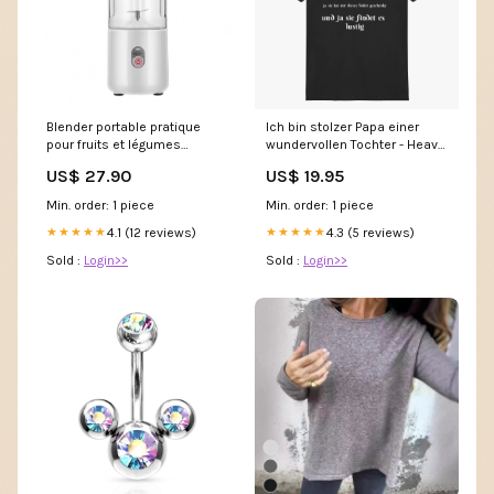
Blender portable pratique
Ich bin stolzer Papa einer
pour fruits et légumes
wundervollen Tochter - Heavy
Couleur:Blanc
Cotton T-Shirt Kissen
US$ 27.90
US$ 19.95
Min. order: 1 piece
Min. order: 1 piece
4.1 (12 reviews)
4.3 (5 reviews)
★★★★★
★★★★★
Sold :
Login>>
Sold :
Login>>