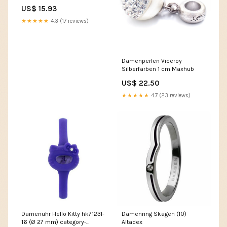
mm Länge 96 mm (
US$ 15.93
4000770337 ) P - KESKO
★★★★★
4.3 (17 reviews)
Damenperlen Viceroy
Silberfarben 1 cm Maxhub
US$ 22.50
★★★★★
4.7 (23 reviews)
Damenuhr Hello Kitty hk7123l-
Damenring Skagen (10)
16 (Ø 27 mm) category-
Altadex