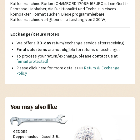
Kaffeemaschine Bodum CHAMBORD 12099 16EURO ist ein Gert fr
Espresso Liebhaber, die Funktionalitt und Technik in einem
kompakten Format suchen. Diese programmierbare
Kaffeemaschine verfgt ber eine Leistung von 500 W,
Exchange/Return Notes
We offer a
30-day
return/exchange service after receiving.
Final sale items
are not eligible for returns or exchanges.
To process your return/exchange,
please contact us
at
[email protected]
Please click here for more details>>>
Return & Exchange
Policy
You may also like
GEDORE
Doppelmaulschlüssel 8 8