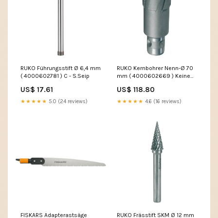
RUKO Führungsstift Ø 6,4 mm
RUKO Kernbohrer Nenn-Ø 70
( 4000602781 ) C - S.Seip
mm ( 4000602669 ) Keine
automatische Übersetzung
US$ 17.61
US$ 118.80
★★★★★
5.0 (24 reviews)
★★★★★
4.6 (16 reviews)
FISKARS Adapterastsäge
RUKO Frässtift SKM Ø 12 mm