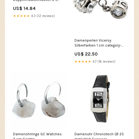
mm Länge 78 mm (
US$ 14.84
4000770333 ) P - component
★★★★★
4.3 (12 reviews)
Damenperlen Viceroy
Silberfarben 1 cm category-
reference-3447
US$ 22.50
★★★★★
4.7 (16 reviews)
Damenohrringe GC Watches
Damenuhr Chronotech (Ø 25
3 cm Cointra
mm) Web Eyewear