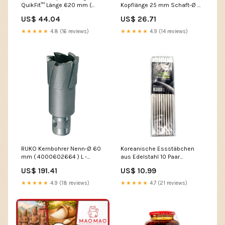
QuikFit™ Länge 620 mm (
Kopflänge 25 mm Schaft-Ø 6
4000722204 ) P - hold stock
mm ( 4000602924 ) C -
US$ 44.04
US$ 26.71
s.dabhe
★★★★★
4.8 (16 reviews)
★★★★★
4.9 (14 reviews)
RUKO Kernbohrer Nenn-Ø 60
Koreanische Essstäbchen
mm ( 4000602664 ) L -
aus Edelstahl 10 Paar
Spanish
HIGHLIGHT_VIRAL
US$ 191.41
US$ 10.99
★★★★★
4.9 (18 reviews)
★★★★★
4.7 (21 reviews)