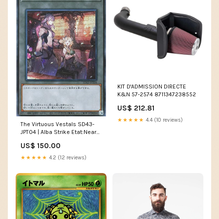
KIT D'ADMISSION DIRECTE
K&N 57-2574 8711347238552
US$ 212.81
★★★★★
4.4 (10 reviews)
The Virtuous Vestals SD43-
JPT04 | Alba Strike Etat:Near
Mint / Mint (Secret Rare)
US$ 150.00
★★★★★
4.2 (12 reviews)