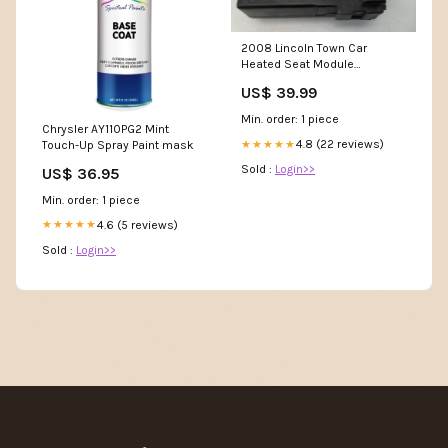
2008 Lincoln Town Car
Heated Seat Module
5W1T14C724BA Free Shipping
US$ 39.99
Min. order: 1 piece
Chrysler AY110PG2 Mint
4.8 (22 reviews)
★★★★★
Touch-Up Spray Paint mask
Sold :
Login>>
US$ 36.95
Min. order: 1 piece
4.6 (5 reviews)
★★★★★
Sold :
Login>>