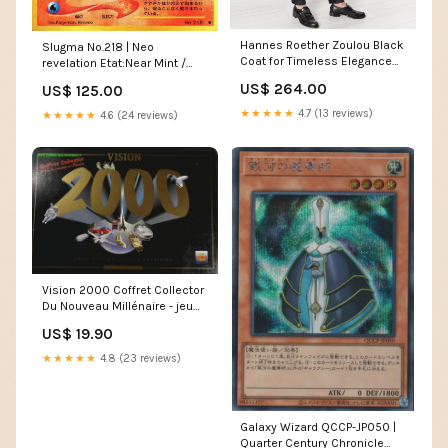
Hannes Roether Zoulou Black
Slugma No.218 | Neo
Coat for Timeless Elegance
revelation Etat:Near Mint /
clutch
Mint
US$ 264.00
US$ 125.00
★★★★★
4.7 (13 reviews)
★★★★★
4.6 (24 reviews)
Vision 2000 Coffret Collector
Du Nouveau Millénaire - jeu
de société Bon plan
US$ 19.90
★★★★★
4.8 (23 reviews)
Galaxy Wizard QCCP-JP050 |
Quarter Century Chronicle