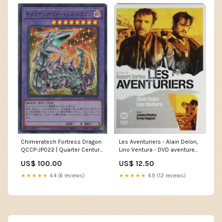
Les Aventuriers - Alain Delon,
Chimeratech Fortress Dragon
Lino Ventura - DVD aventure
QCCP-JP022 | Quarter Century
précommande
Chronicle side:Pride Etat:Mint
US$ 12.50
US$ 100.00
(Ultra Rare)
★★★★★
4.9 (12 reviews)
★★★★★
4.4 (6 reviews)