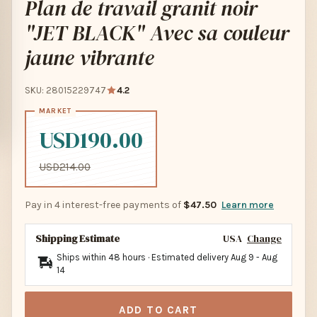
Plan de travail granit noir
"JET BLACK" Avec sa couleur
jaune vibrante
SKU: 28015229747
4.2
USD190.00
USD214.00
Pay in 4 interest-free payments of
$47.50
Learn more
Shipping Estimate
USA
Change
Ships within 48 hours · Estimated delivery
Aug 9
-
Aug
14
ADD TO CART