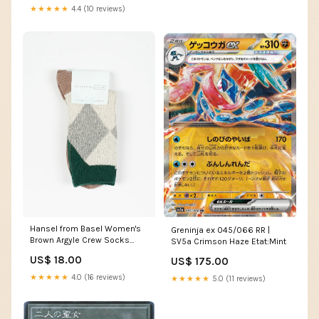
★★★★★
4.4 (10 reviews)
Hansel from Basel Women's
Greninja ex 045/066 RR |
Brown Argyle Crew Socks
SV5a Crimson Haze Etat:Mint
suits
US$ 18.00
US$ 175.00
★★★★★
4.0 (16 reviews)
★★★★★
5.0 (11 reviews)