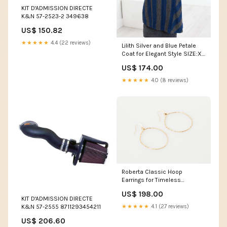
KIT D'ADMISSION DIRECTE
K&N 57-2523-2 349638
US$ 150.82
★★★★★
4.4 (22 reviews)
Lilith Silver and Blue Petale
Coat for Elegant Style SIZE:X-
Small
US$ 174.00
★★★★★
4.0 (8 reviews)
Roberta Classic Hoop
Earrings for Timeless
Elegance SIZE:One Size
US$ 198.00
KIT D'ADMISSION DIRECTE
★★★★★
4.1 (27 reviews)
K&N 57-2555 8711293454211
US$ 206.60