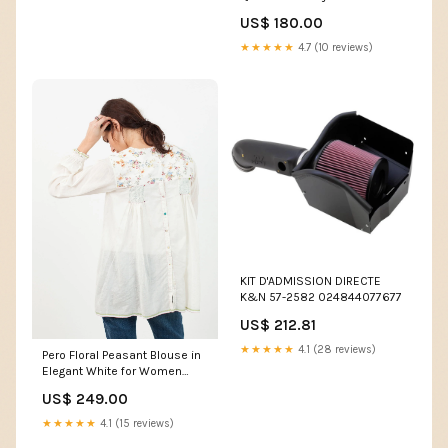
side:Pride ST13 Bonus Pack
US$ 180.00
★★★★★
4.7 (10 reviews)
KIT D'ADMISSION DIRECTE
K&N 57-2582 024844077677
US$ 212.81
★★★★★
4.1 (28 reviews)
Pero Floral Peasant Blouse in
Elegant White for Women
hunter
US$ 249.00
★★★★★
4.1 (15 reviews)