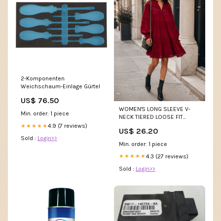
2-Komponenten
Weichschaum-Einlage Gürtel
US$ 76.50
WOMEN'S LONG SLEEVE V-
Min. order: 1 piece
NECK TIERED LOOSE FIT
CROCHET MINI DRESS
4.9 (7 reviews)
★★★★★
US$ 26.20
Sold :
Login>>
Min. order: 1 piece
4.3 (27 reviews)
★★★★★
Sold :
Login>>