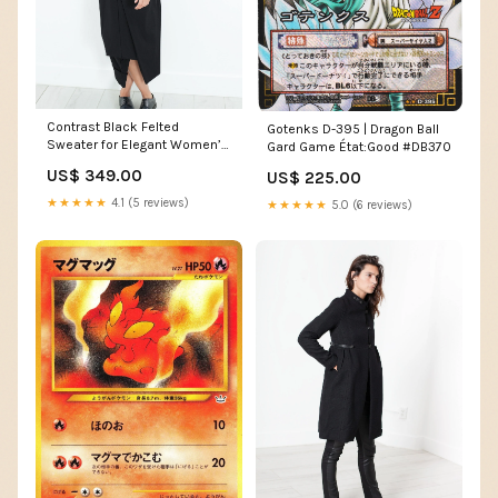
Contrast Black Felted
Gotenks D-395 | Dragon Ball
Sweater for Elegant Women’s
Gard Game État:Good #DB370
Style SIZE:Italian 44
US$ 349.00
US$ 225.00
★★★★★
4.1 (5 reviews)
★★★★★
5.0 (6 reviews)