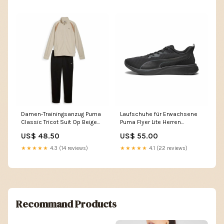
Damen-Trainingsanzug Puma
Laufschuhe für Erwachsene
Classic Tricot Suit Op Beige
Puma Flyer Lite Herren
Größe:L
Schwarz Brooks
US$ 48.50
US$ 55.00
★★★★★
4.3 (14 reviews)
★★★★★
4.1 (22 reviews)
Recommand Products