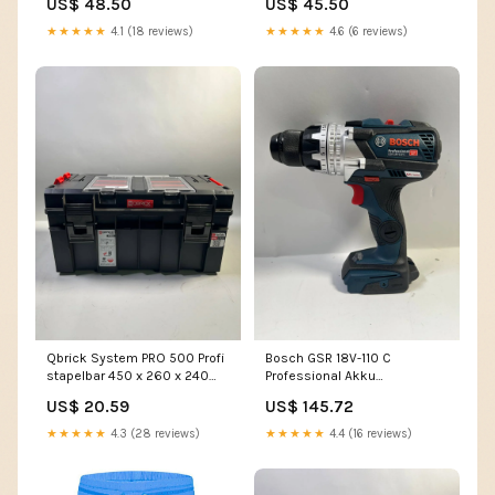
US$ 48.50
US$ 45.50
★★★★★
4.1 (18 reviews)
★★★★★
4.6 (6 reviews)
Qbrick System PRO 500 Profi
Bosch GSR 18V-110 C
stapelbar 450 x 260 x 240
Professional Akku
mm 14 l IP54 - Beschädigt C -
Bohrschrauber 18 V 110 Nm
US$ 20.59
US$ 145.72
e.moghaddasi
Brushless Solo ( 06019G0108
) - Leicht Gebraucht C - B-
★★★★★
4.3 (28 reviews)
★★★★★
4.4 (16 reviews)
Ware [10%]