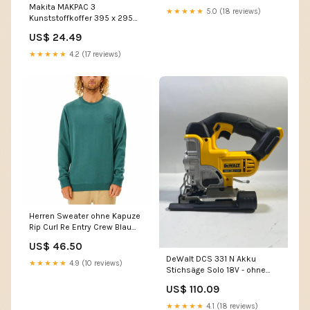
Makita MAKPAC 3
★★★★★
5.0 (18 reviews)
Kunststoffkoffer 395 x 295
x 215 mm - Leicht Gebraucht
US$ 24.49
Keine automatische
Übersetzung
★★★★★
4.2 (17 reviews)
Herren Sweater ohne Kapuze
Rip Curl Re Entry Crew Blau
Winvey
US$ 46.50
DeWalt DCS 331 N Akku
★★★★★
4.9 (10 reviews)
Stichsäge Solo 18V - ohne
Akku, ohne Ladegerät - Leicht
US$ 110.09
Gebraucht 2024-Ama
deaktiviert TIMM
★★★★★
4.1 (18 reviews)