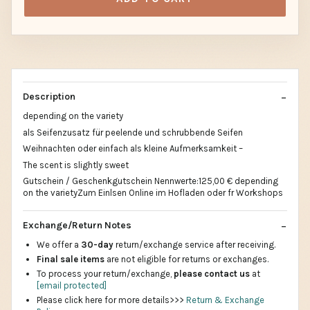
Description
depending on the variety
als Seifenzusatz für peelende und schrubbende Seifen
Weihnachten oder einfach als kleine Aufmerksamkeit –
The scent is slightly sweet
Gutschein / Geschenkgutschein Nennwerte:125,00 € depending
on the varietyZum Einlsen Online im Hofladen oder fr Workshops
Exchange/Return Notes
We offer a
30-day
return/exchange service after receiving.
Final sale items
are not eligible for returns or exchanges.
To process your return/exchange,
please contact us
at
[email protected]
Please click here for more details>>>
Return & Exchange