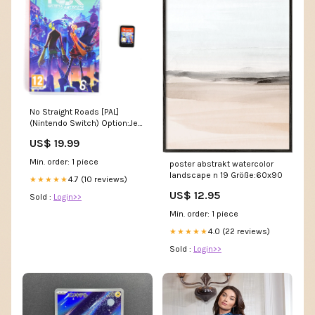
No Straight Roads [PAL]
(Nintendo Switch) Option:Jeu
et boîte
US$ 19.99
Min. order: 1 piece
poster abstrakt watercolor
landscape n 19 Größe:60x90
4.7 (10 reviews)
★★★★★
US$ 12.95
Sold :
Login>>
Min. order: 1 piece
4.0 (22 reviews)
★★★★★
Sold :
Login>>