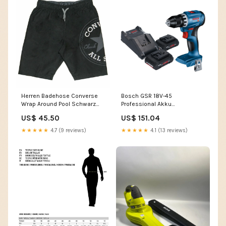
Herren Badehose Converse
Bosch GSR 18V-45
Wrap Around Pool Schwarz
Professional Akku
Sospiro
Bohrschrauber 18 V 45 Nm
US$ 45.50
US$ 151.04
Brushless + 2x ProCORE Akku
4,0 Ah + Ladegerät Shopify
★★★★★
4.7 (9 reviews)
★★★★★
4.1 (13 reviews)
Repricer Ausschluss