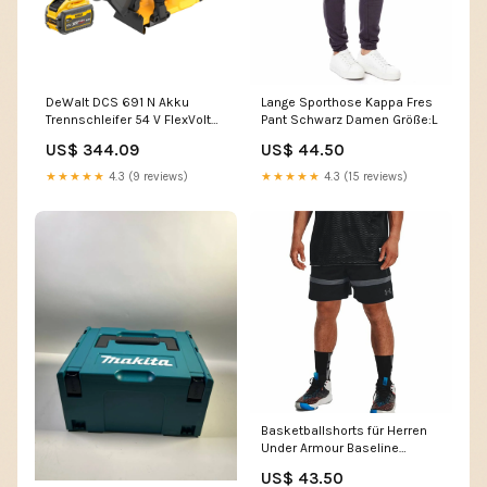
DeWalt DCS 691 N Akku
Lange Sporthose Kappa Fres
Trennschleifer 54 V FlexVolt
Pant Schwarz Damen Größe:L
230 mm Brushless + 1x Akku
US$ 344.09
US$ 44.50
9,0 Ah - ohne Ladegerät C -
j.beute
★★★★★
4.3 (9 reviews)
★★★★★
4.3 (15 reviews)
Basketballshorts für Herren
Under Armour Baseline
Schwarz Giotto
US$ 43.50