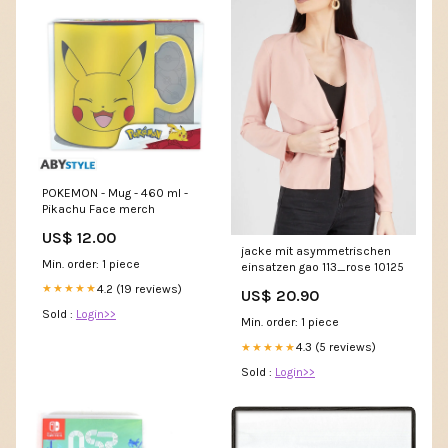
POKEMON - Mug - 460 ml -
Pikachu Face merch
US$ 12.00
jacke mit asymmetrischen
Min. order: 1 piece
einsatzen gao 113_rose 10125
4.2 (19 reviews)
★★★★★
US$ 20.90
Sold :
Login>>
Min. order: 1 piece
4.3 (5 reviews)
★★★★★
Sold :
Login>>