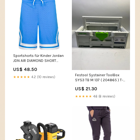
Sportshorts für Kinder Jordan
JDN AIR DIAMOND SHORT
95B136 B9F Blau Größe:12
US$ 48.50
Jahre
Festool Systainer ToolBox
★★★★★
4.2 (10 reviews)
SYS3 TB M 137 ( 204865 ) T-
LOC koppelbar für
US$ 21.30
Handwerkzeug - Leicht
Gebraucht C - MULTI-ASIN
★★★★★
4.6 (6 reviews)