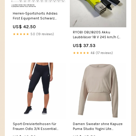
Herren-Sportshorts Adidas
First Equipment Schwarz
Größe:M
US$ 42.50
RYOBI OBL1820S Akku
★★★★★
5.0 (19 reviews)
Laubbläser 18 V 245 km/h (
5133002663 ) Solo - ohne
US$ 37.53
Akku, ohne Ladegerät - Leicht
Gebraucht Translation
★★★★★
4.6 (17 reviews)
excluded
Sport-Dreiviertelhosen für
Damen Sweater ohne Kapuze
Frauen Odlo 3/4 Essential
Puma Studio Yogini Lite
Schwarz Größe:L
Lachsfarben Unilumin Group