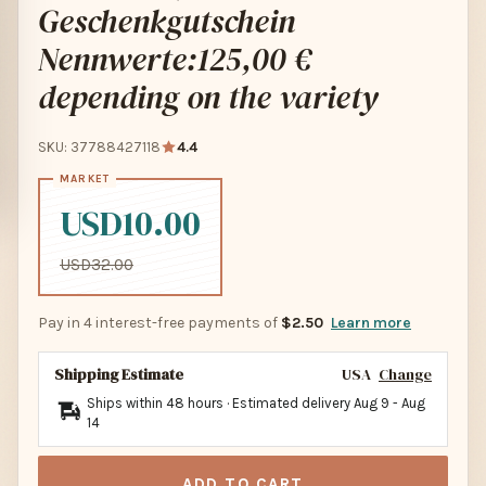
Geschenkgutschein
Nennwerte:125,00 €
depending on the variety
SKU: 37788427118
4.4
USD10.00
USD32.00
Pay in 4 interest-free payments of
$2.50
Learn more
Shipping Estimate
USA
Change
Ships within 48 hours · Estimated delivery
Aug 9
-
Aug
14
ADD TO CART