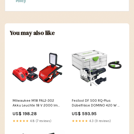
Policy
You may also like
Milwaukee M18 PAL2-302
Festool DF 500 RQ-Plus
Akku Leuchte 18 V 2000 lm
Dübelfräse DOMINO 420 W 4
IP20 + 2x Akku 3,0 Ah +
- 10 mm + Systainer ( 578462
US$ 198.28
US$ 593.95
Ladegerät C - AMA prep
) C - B-Ware [40%]
★★★★★
4.8 (7 reviews)
★★★★★
4.3 (9 reviews)