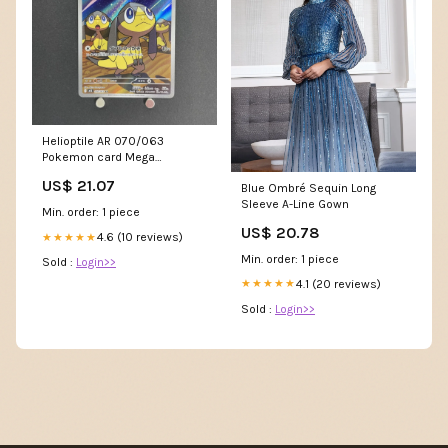
Helioptile AR 070/063
Pokemon card Mega
Symphonia M1S (1.NM) –
US$ 21.07
Blue Ombré Sequin Long
JariseStore
Sleeve A-Line Gown
Min. order: 1 piece
US$ 20.78
4.6 (10 reviews)
★★★★★
Min. order: 1 piece
Sold :
Login>>
4.1 (20 reviews)
★★★★★
Sold :
Login>>