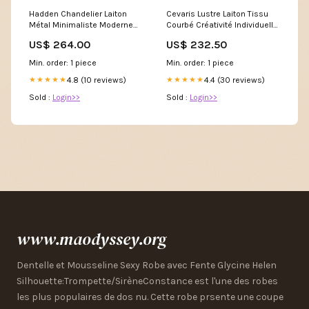
Cevaris Lustre Laiton Tissu
Hadden Chandelier Laiton
Courbé Créativité Individuelle
Métal Minimaliste Moderne
decorative wall sconces
Taille:D 60cm
US$ 232.50
US$ 264.00
Min. order: 1 piece
Min. order: 1 piece
4.4 (30 reviews)
4.8 (10 reviews)
★★★★★
★★★★★
Sold :
Login>>
Sold :
Login>>
www.maodyssey.org
Dentelle et Mousseline Sexy Robe avec Fente Glycine Helen
Silhouette:Trompette/SirèneConstance est l'une des robes
les plus populaires de dos nu. Cette robe prsente une coupe