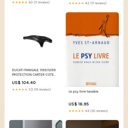
★★★★★
4.0 (11 reviews)
★★★★★
4.2 (17 reviews)
DUCATI PANIGALE 1199/1299
PROTECTION CARTER COTE
GAUCHE ALU TAILLE MASSE
US$ 104.40
BONAMIC modele_-xt-500-
76-92
★★★★★
5.0 (19 reviews)
Le psy livre taxable
US$ 16.95
★★★★★
4.9 (30 reviews)