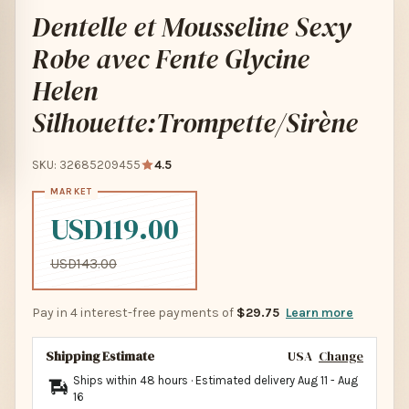
Dentelle et Mousseline Sexy
Robe avec Fente Glycine
Helen
Silhouette:Trompette/Sirène
SKU: 32685209455
4.5
USD119.00
USD143.00
Pay in 4 interest-free payments of
$29.75
Learn more
Shipping Estimate
USA
Change
Ships within 48 hours · Estimated delivery
Aug 11
-
Aug
16