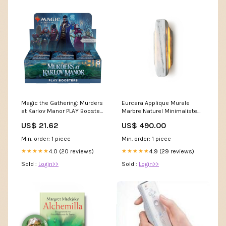
Magic the Gathering: Murders
Eurcara Applique Murale
at Karlov Manor PLAY Booster
Marbre Naturel Minimaliste
Box
Moderne Finitions:Jade
US$ 21.62
US$ 490.00
Naturel Blanc
Min. order: 1 piece
Min. order: 1 piece
4.0 (20 reviews)
4.9 (29 reviews)
★★★★★
★★★★★
Sold :
Login>>
Sold :
Login>>