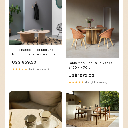
Table Basse Toi et Moi une
Finition:Chêne Teinté Foncé
US$ 659.50
Table Maru une Taille:Ronde -
ø 130 x H 76 cm
★★★★★
4.7 (5 reviews)
US$ 1975.00
★★★★★
4.8 (21 reviews)