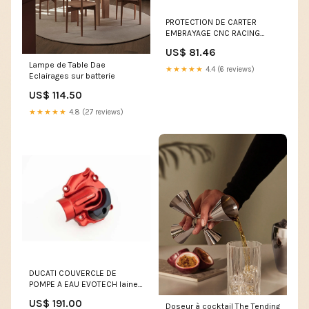
PROTECTION DE CARTER
EMBRAYAGE CNC RACING
HYPERMOTARD 950
US$ 81.46
modele_-800-monster-03-
Lampe de Table Dae
04
★★★★★
4.4 (6 reviews)
Eclairages sur batterie
US$ 114.50
★★★★★
4.8 (27 reviews)
DUCATI COUVERCLE DE
POMPE A EAU EVOTECH laine
de verre
US$ 191.00
Doseur à cocktail The Tending