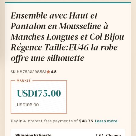
Ensemble avec Haut et
Pantalon en Mousseline à
Manches Longues et Col Bijou
Régence Taille:EU46 la robe
offre une silhouette
SKU: 87536398581
4.5
USD175.00
USD195.00
Pay in 4 interest-free payments of
$43.75
Learn more
Shipping Estimate
USA
Change