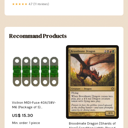
★★★★★
4.7 (11 reviews)
Recommand Products
Victron MIDI-Fuse 40A/58V-
M6 (Package of 5)
[CIP134040020] WICHARD
US$ 15.30
TOE RAIL PAD EYES
Min. order: 1 piece
Broodmate Dragon [Shards of
Alara] Condition:Lightly Played