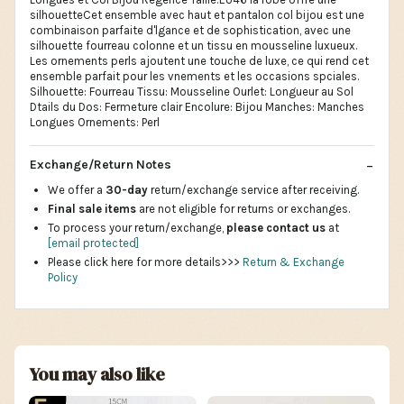
silhouetteCet ensemble avec haut et pantalon col bijou est une
combinaison parfaite d'lgance et de sophistication, avec une
silhouette fourreau colonne et un tissu en mousseline luxueux.
Les ornements perls ajoutent une touche de luxe, ce qui rend cet
ensemble parfait pour les vnements et les occasions spciales.
Silhouette: Fourreau Tissu: Mousseline Ourlet: Longueur au Sol
Dtails du Dos: Fermeture clair Encolure: Bijou Manches: Manches
Longues Ornements: Perl
Exchange/Return Notes
We offer a
30-day
return/exchange service after receiving.
Final sale items
are not eligible for returns or exchanges.
To process your return/exchange,
please contact us
at
[email protected]
Please click here for more details>>>
Return & Exchange
Policy
You may also like