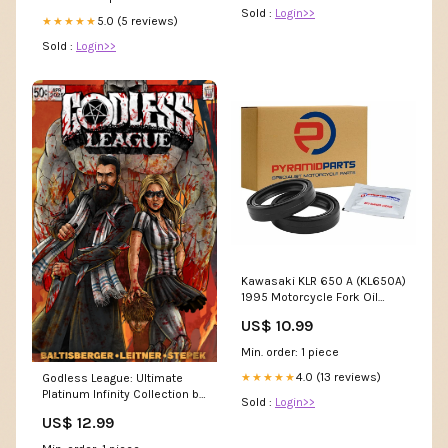
3500Watt
Sold :
Login>>
5.0 (5 reviews)
★★★★★
Sold :
Login>>
Kawasaki KLR 650 A (KL650A)
1995 Motorcycle Fork Oil
Seals FOS-015
US$ 10.99
Min. order: 1 piece
4.0 (13 reviews)
★★★★★
Godless League: Ultimate
Platinum Infinity Collection by
Sold :
Login>>
John Baltisberger, Lucy
US$ 12.99
Leitner and Drew Stepek -
Print and Kindle Unlimited