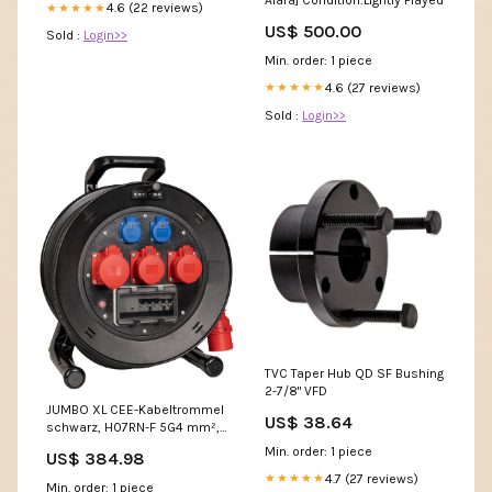
4.6 (22 reviews)
★★★★★
US$ 500.00
Sold :
Login>>
Min. order: 1 piece
4.6 (27 reviews)
★★★★★
Sold :
Login>>
TVC Taper Hub QD SF Bushing
2-7/8" VFD
JUMBO XL CEE-Kabeltrommel
US$ 38.64
schwarz, H07RN-F 5G4 mm²,
35 m, 1 × CEE-Steckdose 32
Min. order: 1 piece
US$ 384.98
A, 2 × CEE-Steckdose 16 A, 2
4.7 (27 reviews)
★★★★★
× Schutzkontakt-Steckdose
Min. order: 1 piece