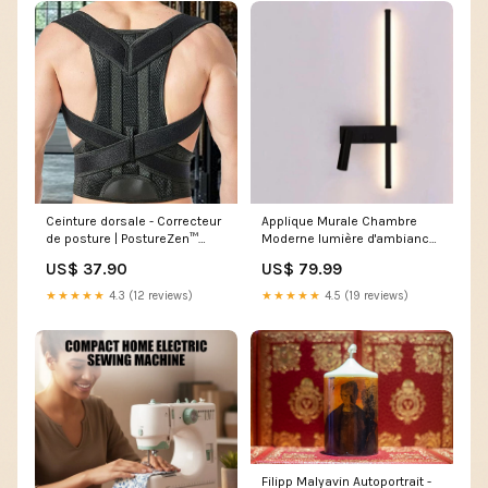
Ceinture dorsale - Correcteur
Applique Murale Chambre
de posture | PostureZen™
Moderne lumière d'ambiance
Couleur:Noir
chaleureuse
US$ 37.90
US$ 79.99
★★★★★
4.3 (12 reviews)
★★★★★
4.5 (19 reviews)
Filipp Malyavin Autoportrait -