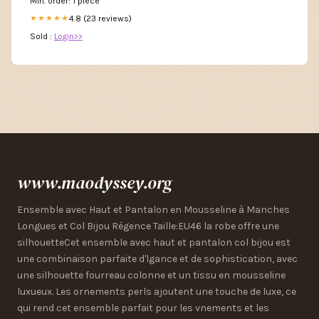
Min. order: 1 piece
Gothic Punk
4.8 (23 reviews)
★★★★★
Sold :
Login>>
www.maodyssey.org
Ensemble avec Haut et Pantalon en Mousseline à Manches
Longues et Col Bijou Régence Taille:EU46 la robe offre une
silhouetteCet ensemble avec haut et pantalon col bijou est
une combinaison parfaite d'lgance et de sophistication, avec
une silhouette fourreau colonne et un tissu en mousseline
luxueux. Les ornements perls ajoutent une touche de luxe, ce
qui rend cet ensemble parfait pour les vnements et les