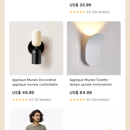
couleur unie à boucle simple
US$ 33.99
pour hommes Couleur:Armée
verte
★★★★★
4.9 (28 reviews)
Applique Murale Decorative
Applique Murale Toilette
applique murale confortable
lampe spirale minimaliste
US$ 49.99
US$ 64.99
★★★★★
4.2 (10 reviews)
★★★★★
4.0 (24 reviews)