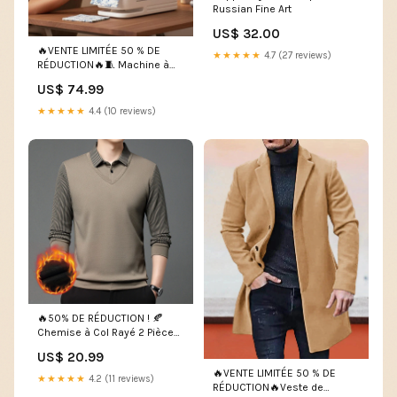
Russian Fine Art
US$ 32.00
🔥VENTE LIMITÉE 50 % DE
★★★★★
4.7 (27 reviews)
RÉDUCTION🔥🧵 Machine à
coudre électrique compacte
US$ 74.99
pour usage domestique 💯 裤
子
★★★★★
4.4 (10 reviews)
🔥50% DE RÉDUCTION ! 🍂
Chemise à Col Rayé 2 Pièces
- Style Automne/Hiver en
US$ 20.99
Coton Respirant et
🔥VENTE LIMITÉE 50 % DE
Confortable 👔📦 Bedroom
★★★★★
4.2 (11 reviews)
RÉDUCTION🔥Veste de