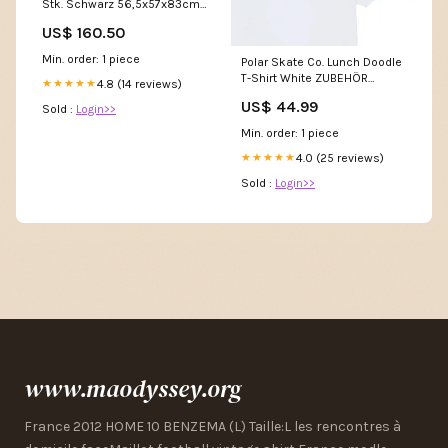
Stk. Schwarz 56,5x57x83cm
Poly Rattan Product
US$ 160.50
type_Esszimmertische
Min. order: 1 piece
Polar Skate Co. Lunch Doodle
T-Shirt White ZUBEHÖR
4.8 (14 reviews)
★★★★★
(KATEGORIE)
US$ 44.99
Sold :
Login>>
Min. order: 1 piece
4.0 (25 reviews)
★★★★★
Sold :
Login>>
www.maodyssey.org
France 2012 HOME 10 BENZEMA (L) Taille:L les rencontres à