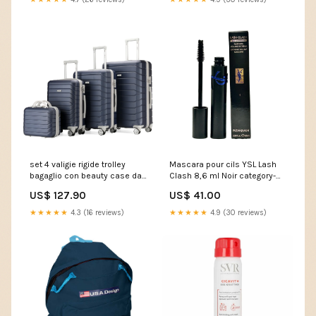
set 4 valigie rigide trolley
Mascara pour cils YSL Lash
bagaglio con beauty case da
Clash 8,6 ml Noir category-
viaggio easy roll blu
reference-2558
US$ 127.90
US$ 41.00
69807ca9a0a4d
VE1021ADEL017-CR
★★★★★
4.3 (16 reviews)
★★★★★
4.9 (30 reviews)