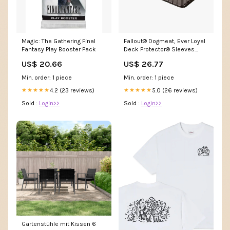
Magic: The Gathering Final
Fallout® Dogmeat, Ever Loyal
Fantasy Play Booster Pack
Deck Protector® Sleeves
(100ct) for Magic: The
US$ 20.66
US$ 26.77
Gathering
Min. order: 1 piece
Min. order: 1 piece
4.2 (23 reviews)
5.0 (26 reviews)
★★★★★
★★★★★
Sold :
Login>>
Sold :
Login>>
Gartenstühle mit Kissen 6