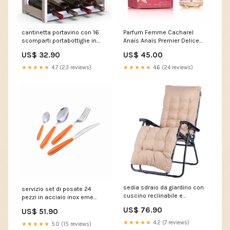
cantinetta portavino con 16
Parfum Femme Cacharel
scomparti portabottiglie in
Anaïs Anaïs Premier Delice
legno bambu colore bianco
EDT 50 ml Marque_Britney
US$ 32.90
US$ 45.00
69807c28964d3
Spears
VE1920AZEL017-CT
★★★★★
4.7 (23 reviews)
★★★★★
4.6 (24 reviews)
sedia sdraio da giardino con
servizio set di posate 24
cuscino reclinabile e
pezzi in acciaio inox eme
pieghevole in acciaio e
vero arancio 21
US$ 76.90
US$ 51.90
tessuto oxford beige
697b1ee4503a1
69807c198a928
1706886142379-869
★★★★★
4.2 (7 reviews)
★★★★★
5.0 (15 reviews)
VE1319PRIY024-SR