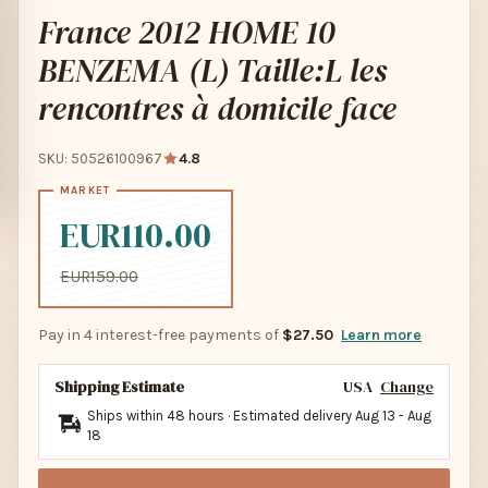
France 2012 HOME 10
BENZEMA (L) Taille:L les
rencontres à domicile face
SKU: 50526100967
4.8
EUR110.00
EUR159.00
Pay in 4 interest-free payments of
$27.50
Learn more
Shipping Estimate
USA
Change
Ships within 48 hours · Estimated delivery
Aug 13
-
Aug
18