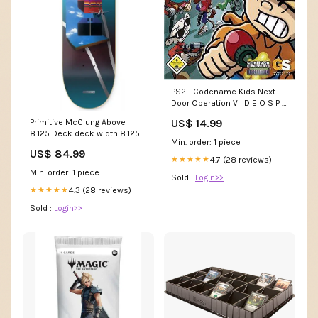
PS2 - Codename Kids Next
Door Operation V I D E O S P I
E L (Gebraucht) Japan /
US$ 14.99
Primitive McClung Above
ANIGAME
8.125 Deck deck width:8.125
Min. order: 1 piece
US$ 84.99
4.7 (28 reviews)
★★★★★
Min. order: 1 piece
Sold :
Login>>
4.3 (28 reviews)
★★★★★
Sold :
Login>>