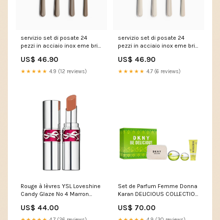
servizio set di posate 24
servizio set di posate 24
pezzi in acciaio inox eme brio
pezzi in acciaio inox eme brio
nocciola 99 697b1f816b3a4
avorio 18 697b1f985ece3
US$ 46.90
US$ 46.90
8059973147740
839-039BK
★★★★★
4.9 (12 reviews)
★★★★★
4.7 (6 reviews)
Rouge à lèvres YSL Loveshine
Set de Parfum Femme Donna
Candy Glaze Nº 4 Marron
Karan DELICIOUS COLLECTION
Marque_La Mer
4 Pièces Marque_Marbert
US$ 44.00
US$ 70.00
★★★★★
4.7 (26 reviews)
★★★★★
4.9 (30 reviews)