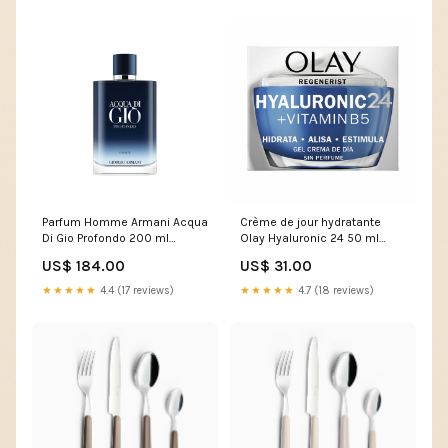
Parfum Homme Armani Acqua
Crème de jour hydratante
Di Gio Profondo 200 ml
Olay Hyaluronic 24 50 ml
Marque_Dr Renaud
Vitamine B5
US$ 184.00
US$ 31.00
Marque_DR.JART+
★★★★★
4.4 (17 reviews)
★★★★★
4.7 (18 reviews)