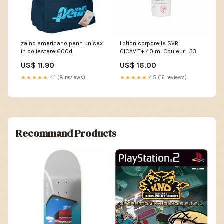
zaino americano penn unisex
Lotion corporelle SVR
in poliestere 600d
CICAVIT+ 40 ml Couleur_330
impermeabile blu
- Rose Pétillant - 4 g
US$ 11.90
US$ 16.00
69807bee43eca
DL502610GC
★★★★★
4.1 (8 reviews)
★★★★★
4.5 (16 reviews)
Recommand Products