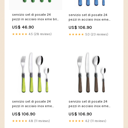
servizio set di posate 24
servizio set di posate 24
pezzi in acciaio inox eme brio
pezzi in acciaio inox eme
verde 16 697b1f74dfbc5
napoleon perlato blu 11
US$ 46.90
US$ 106.90
1711500003
697b2927577c8 84B-136DB
★★★★★
4.5 (28 reviews)
★★★★★
5.0 (23 reviews)
servizio set di posate 24
servizio set di posate 24
pezzi in acciaio inox eme
pezzi in acciaio inox eme
napoleon perlato verde 69
napoleon perlato marrone
US$ 106.90
US$ 106.90
697b291ad8633 831-363
1124 697b2922993f4 D02-
153V00BK
★★★★★
4.8 (11 reviews)
★★★★★
4.2 (11 reviews)