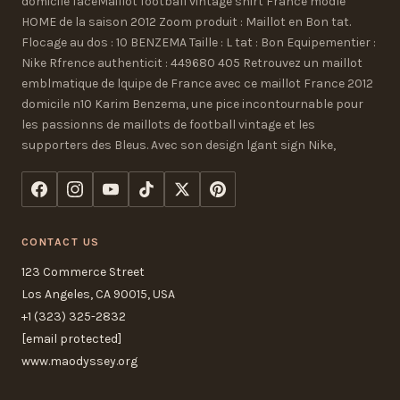
domicile faceMaillot football vintage shirt France modle
HOME de la saison 2012 Zoom produit : Maillot en Bon tat.
Flocage au dos : 10 BENZEMA Taille : L tat : Bon Equipementier :
Nike Rfrence authenticit : 449680 405 Retrouvez un maillot
emblmatique de lquipe de France avec ce maillot France 2012
domicile n10 Karim Benzema, une pice incontournable pour
les passionns de maillots de football vintage et les
supporters des Bleus. Avec son design lgant sign Nike,
CONTACT US
123 Commerce Street
Los Angeles, CA 90015, USA
+1 (323) 325-2832
[email protected]
www.maodyssey.org