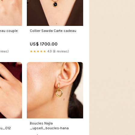
eau couple
Collier Sawda Carte cadeau
US$ 1700.00
views)
★★★★★
4.9 (6 reviews)
Boucles Najla
au_012
_upsell_boucles-hana