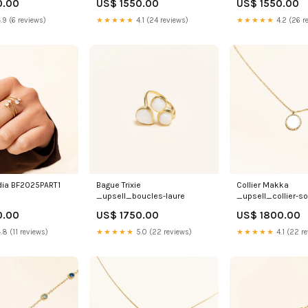
0.00
US$ 1550.00
US$ 1550.00
.9 (6 reviews)
★★★★★
4.1 (24 reviews)
★★★★★
4.2 (26 r
dia BF2025PART1
Bague Trixie
Collier Makka
_upsell_boucles-laure
_upsell_collier-s
0.00
US$ 1750.00
US$ 1800.00
.8 (11 reviews)
★★★★★
5.0 (22 reviews)
★★★★★
4.1 (22 r