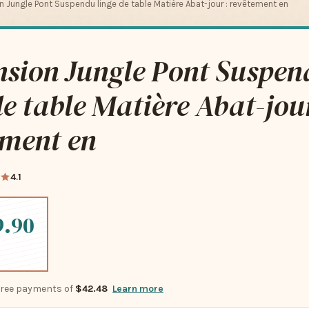
 Jungle Pont Suspendu linge de table Matière Abat-jour : revêtement en
nsion Jungle Pont Suspen
de table Matière Abat-jour
ement en
4.1
9.90
-free payments of
$42.48
Learn more