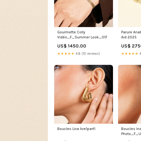
Gourmette Colly
Parure Anab
Vidéo_F_Summer Look_017
Aid 2025
US$ 1450.00
US$ 275
★★★★★
4.8 (10 reviews)
★★★★★
4
Boucles Liva live1part1
Boucles I
Photo_F_