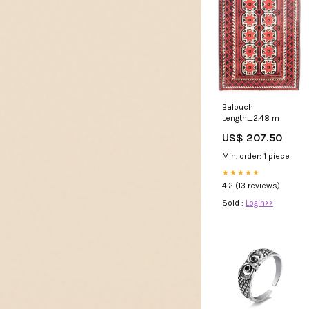
Balouch
Length_2.48 m
US$ 207.50
Min. order: 1 piece
★★★★★
4.2 (13 reviews)
Sold :
Login>>