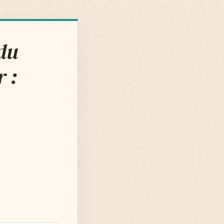
du
 :