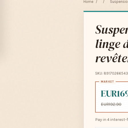
Home
/
/
Suspension
Suspe
linge 
revêt
SKU: 89170266543
EUR16
EUR192.90
Pay in 4 interest