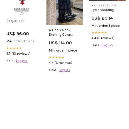
Red Beetlejuice
Lydia wedding
dress – Cosplayrr
US$ 20.14
Coquelicot
Min. order: 1 piece
A-Line V Neck
US$ 96.00
★★★★★
Evening Gown
4.4 (5 reviews)
Black Satin Ruffle
Min. order: 1 piece
US$ 114.00
Tiered Long Prom
Sold :
Login>>
★★★★★
Dress LF1204
Min. order: 1 piece
Burgundy
4.7 (10 reviews)
★★★★★
Sold :
Login>>
4.5 (6 reviews)
Sold :
Login>>