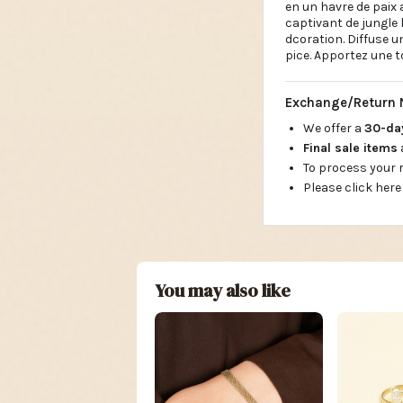
en un havre de paix
captivant de jungle 
dcoration. Diffuse u
pice. Apportez une t
Exchange/Return 
We offer a
30-d
Final sale items
To process your
Please click here
You may also like