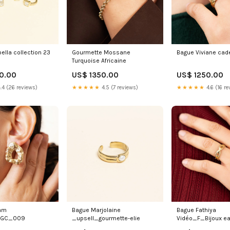
ella collection 23
Gourmette Mossane
Bague Viviane cad
Turquoise Africaine
0.00
US$ 1350.00
US$ 1250.00
.4 (26 reviews)
★★★★★
4.5 (7 reviews)
★★★★★
4.6 (16 re
nam
Bague Marjolaine
Bague Fathiya
UGC_009
_upsell_gourmette-elie
Vidéo_F_Bijoux e