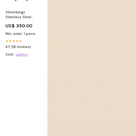
Strombergs
Stainless Steel
Plucker Weed &
US$ 350.00
Plant Control
Min. order: 1 piece
★★★★★
4.7 (18 reviews)
Sold :
Login>>