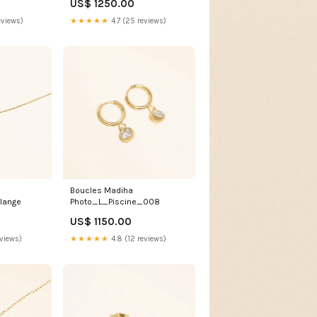
US$ 1250.00
eviews)
★★★★★
4.7 (25 reviews)
Boucles Madiha
olange
Photo_L_Piscine_008
US$ 1150.00
eviews)
★★★★★
4.8 (12 reviews)