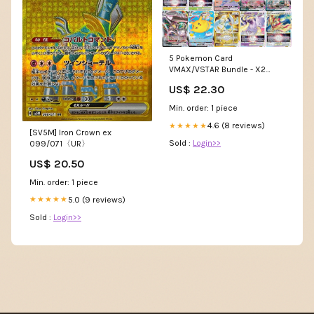
5 Pokemon Card
VMAX/VSTAR Bundle - X2
VSTAR - X2 VMAX - X1 Secret
US$ 22.30
Rare
Min. order: 1 piece
4.6 (8 reviews)
★★★★★
[SV5M] Iron Crown ex
Sold :
Login>>
099/071〈UR〉
US$ 20.50
Min. order: 1 piece
5.0 (9 reviews)
★★★★★
Sold :
Login>>