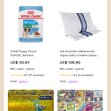
Small Puppy Pouch
set lenzuola matrimoniali
FLAVOR_Banana
sopra sotto e federe balza in
raso mitera polinesia prealpi
US$ 30.67
US$ 106.90
e beach 5905211
Min. order: 1 piece
Min. order: 1 piece
4.7 (17 reviews)
4.3 (5 reviews)
★★★★★
★★★★★
Sold :
Login>>
Sold :
Login>>