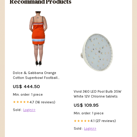
Recommand Products
Dolce & Gabbana Orange
Cotton Superbowl Football
Inspired Mini Dress Italian
US$ 444.50
Size WOMEN:IT50|3XL
Vivid 360 LED Pool Bulb 35W
Min. order: 1 piece
White 12V Chlorine tablets
4.7 (16 reviews)
★★★★★
US$ 109.95
Sold :
Login>>
Min. order: 1 piece
4.1 (27 reviews)
★★★★★
Sold :
Login>>