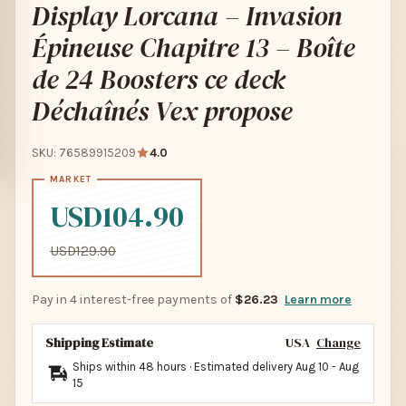
Display Lorcana – Invasion
Épineuse Chapitre 13 – Boîte
de 24 Boosters ce deck
Déchaînés Vex propose
SKU: 76589915209
4.0
USD104.90
USD129.90
Pay in 4 interest-free payments of
$26.23
Learn more
Shipping Estimate
USA
Change
Ships within 48 hours · Estimated delivery
Aug 10
-
Aug
15