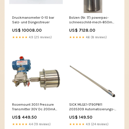
Druckmanometer 0-10 bar
Bolzen (Nr. 17) powerpac-
Salz- und Düngestreuer
schneeschild-mech-850mm-
passend-fur-rd500r_
US$ 10008.00
US$ 7128.00
★★★★★
4.9 (25 reviews)
★★★★★
4.6 (8 reviews)
Rosemount 3051 Pressure
SICK MLGE1-1790P811
Transmitter 30V Dc 200mA
2035309 Automatisierungs-
0.9W Industrie Einsatz Druck
Lichtgitter Empfänger Profibus
US$ 449.50
US$ 149.50
Anzeige
HSM
★★★★★
4.4 (19 reviews)
★★★★★
4.9 (24 reviews)