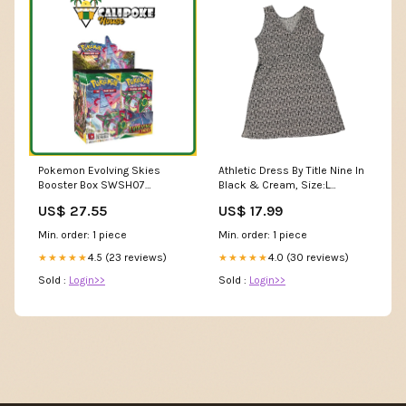
Pokemon Evolving Skies
Athletic Dress By Title Nine In
Booster Box SWSH07
Black & Cream, Size:L
[English]
GLOVES
US$ 27.55
US$ 17.99
Min. order: 1 piece
Min. order: 1 piece
4.5 (23 reviews)
4.0 (30 reviews)
★★★★★
★★★★★
Sold :
Login>>
Sold :
Login>>