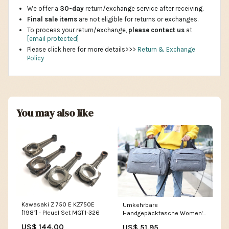
We offer a
30-day
return/exchange service after receiving.
Final sale items
are not eligible for returns or exchanges.
To process your return/exchange,
please contact us
at
[email protected]
Please click here for more details>>>
Return & Exchange
Policy
You may also like
Kawasaki Z 750 E KZ750E
Umkehrbare
[1981] - Pleuel Set MGT1-326
Handgepäcktasche Women's
bag ALLE
US$ 144.00
US$ 51.95