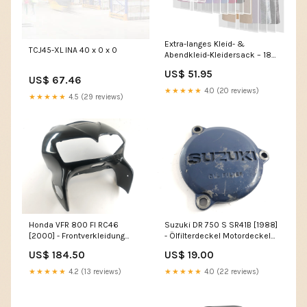
Extra-langes Kleid- &
TCJ45-XL INA 40 x 0 x 0
Abendkleid-Kleidersack – 180
cm Schutzhüllen mit Griffen
US$ 51.95
(Kaufe 1, Erhalte 1 GRATIS)
US$ 67.46
Farbe (1+1 GRATIS):Weißer
★★★★★
4.0 (20 reviews)
★★★★★
4.5 (29 reviews)
Rand Durchscheinend
Honda VFR 800 FI RC46
Suzuki DR 750 S SR41B [1988]
[2000] - Frontverkleidung
- Ölfilterdeckel Motordeckel
Kanzel SWM SM 125 R
MGT1-306
US$ 184.50
US$ 19.00
★★★★★
4.2 (13 reviews)
★★★★★
4.0 (22 reviews)