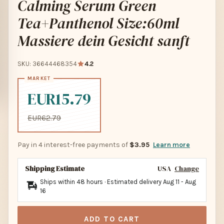
Calming Serum Green
Tea+Panthenol Size:60ml
Massiere dein Gesicht sanft
SKU: 36644468354
4.2
EUR15.79
EUR62.79
Pay in 4 interest-free payments of
$3.95
Learn more
Shipping Estimate
USA
Change
Ships within 48 hours · Estimated delivery
Aug 11
-
Aug
16
ADD TO CART