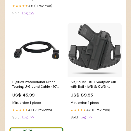
4.6 (11 reviews)
★★★★★
Sold :
Login>>
Digiflex Professional Grade
Sig Sauer - 1911 Scorpion 5in
Touring U-Ground Cable - 10'
with Rail - IWB & OWB -
Drum Mic Kit
Double Clip Holster 92
US$ 45.99
US$ 89.95
Compact with Rail
Min. order: 1 piece
Min. order: 1 piece
4.1 (13 reviews)
4.2 (8 reviews)
★★★★★
★★★★★
Sold :
Login>>
Sold :
Login>>