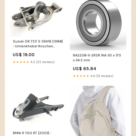
Suzuki DR 750 S SR41B [1988]
- Umlenkhebel Knochen
Federbein RS 250
US$ 19.00
NA2208-X-2RSR INA 95 x 170
x 34.5 mm
★★★★★
4.3 (25 reviews)
US$ 65.84
★★★★★
4.4 (19 reviews)
BMW R 1150 RT [2003] -