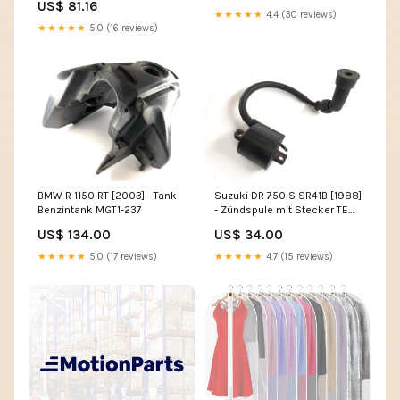
US$ 81.16
★★★★★
4.4 (30 reviews)
★★★★★
5.0 (16 reviews)
BMW R 1150 RT [2003] - Tank
Suzuki DR 750 S SR41B [1988]
Benzintank MGT1-237
- Zündspule mit Stecker TE
610
US$ 134.00
US$ 34.00
★★★★★
5.0 (17 reviews)
★★★★★
4.7 (15 reviews)