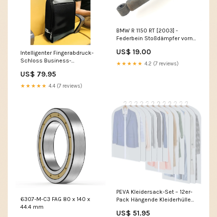
BMW R 1150 RT [2003] -
Federbein Stoßdämpfer vorne
Honda VF 750
US$ 19.00
Intelligenter Fingerabdruck-
Schloss Business-
★★★★★
4.2 (7 reviews)
Reiserucksack –
US$ 79.95
Diebstahlsicheres USB-Lade-
Design #0001
★★★★★
4.4 (7 reviews)
PEVA Kleidersack-Set – 12er-
6307-M-C3 FAG 80 x 140 x
Pack Hängende Kleiderhüllen
44.4 mm
in 3 Größen (Kaufe 1, erhalte 1
US$ 51.95
GRATIS) Tasche