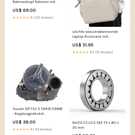
Rahmenkopf Rahmen mit
Papieren Yamaha XJR 1300
US$ 69.00
RP10
★★★★★
4.1 (22 reviews)
Leichte wasserabweisende
Laptop-Rucksack mit
mehreren Taschen – 15,6"
US$ 51.95
TravelPro-Serie DierenALL
★★★★★
4.5 (13 reviews)
Suzuki DR 750 S SR41B [1988]
- Kupplungsdeckel
Motordeckel MGT1-179
US$ 39.00
NU215 ECJ/C3 SKF 72 x 80 x
20 mm
★★★★★
4.1 (14 reviews)