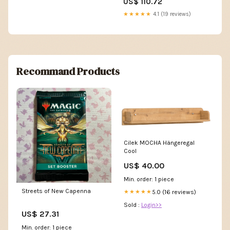
US$ 110.72
★★★★★
4.1 (19 reviews)
Recommand Products
Cilek MOCHA Hängeregal
Cool
US$ 40.00
Min. order: 1 piece
Streets of New Capenna
5.0 (16 reviews)
★★★★★
Sold :
Login>>
US$ 27.31
Min. order: 1 piece