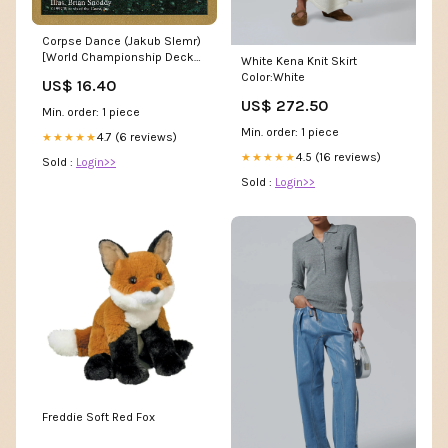
Corpse Dance (Jakub Slemr)
[World Championship Decks
White Kena Knit Skirt
1999] Phyrexian Wurm
Color:White
US$ 16.40
US$ 272.50
Min. order: 1 piece
Min. order: 1 piece
4.7 (6 reviews)
★★★★★
4.5 (16 reviews)
★★★★★
Sold :
Login>>
Sold :
Login>>
Freddie Soft Red Fox