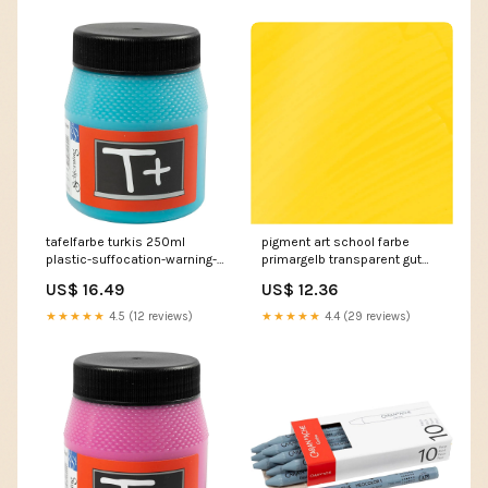
tafelfarbe turkis 250ml
pigment art school farbe
plastic-suffocation-warning-
primargelb transparent gut
bags
lichtech 500ml glue
US$ 16.49
US$ 12.36
★★★★★
4.5 (12 reviews)
★★★★★
4.4 (29 reviews)