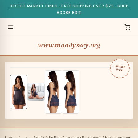
DESERT MARKET FINDS · FREE SHIPPING OVER $70 · SHOP
ADOBE EDIT
www.maodyssey.org
ADOBE
PICK
Home
/
/
Set Nightly Blue Farbe:blau Betonende Shorts von Noir