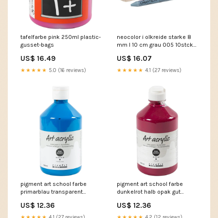
tafelfarbe pink 250ml plastic-
neocolor i olkreide starke 8
gusset-bags
mm l 10 cm grau 005 10stck
natural
US$ 16.49
US$ 16.07
★★★★★
5.0 (16 reviews)
★★★★★
4.1 (27 reviews)
pigment art school farbe
pigment art school farbe
primarblau transparent
dunkelrot halb opak gut
500ml clear-stand-up-
lichtech 500ml colouring-
US$ 12.36
US$ 12.36
pouches
books
★★★★★
4.1 (27 reviews)
★★★★★
4.2 (12 reviews)