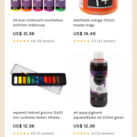
3d liner sortiment neonfarben
tafelfarbe orange 250ml
5x100ml stationary
header-bags
US$ 31.36
US$ 16.49
★★★★★
4.8 (26 reviews)
★★★★★
5.0 (23 reviews)
aquarell farbset grosse 12x30
art aqua pigment
mm sortierte farben 12farben
aquarellfarbe rot 250ml green
glue
US$ 12.36
US$ 12.36
★★★★★
4.9 (15 reviews)
★★★★★
4.4 (13 reviews)