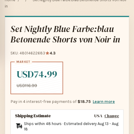
in
Set Nightly Blue Farbe:blau
Betonende Shorts von Noir in
SKU: 48014622683
4.3
USD74.99
USD116.99
Pay in 4 interest-free payments of
$18.75
Learn more
Shipping Estimate
USA
Change
Ships within 48 hours · Estimated delivery
Aug 13
-
Aug
18