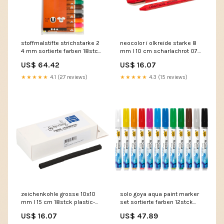
stoffmalstifte strichstarke 2
neocolor i olkreide starke 8
4 mm sortierte farben 18stck
mm l 10 cm scharlachrot 070
plastic-bags-no-lip
10stck markers
US$ 64.42
US$ 16.07
★★★★★
4.1 (27 reviews)
★★★★★
4.3 (15 reviews)
zeichenkohle grosse 10x10
solo goya aqua paint marker
mm l 15 cm 18stck plastic-
set sortierte farben 12stck
pop-and-lock-boxes
blue
US$ 16.07
US$ 47.89