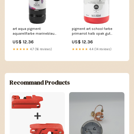
art aqua pigment
pigment art school farbe
aquarellfarbe marineblau
primarrot halb opak gut
250ml green
lichtech 500ml paper-
US$ 12.36
US$ 12.36
shopping-and-gift-bags
★★★★★
4.7 (16 reviews)
★★★★★
4.4 (14 reviews)
Recommand Products