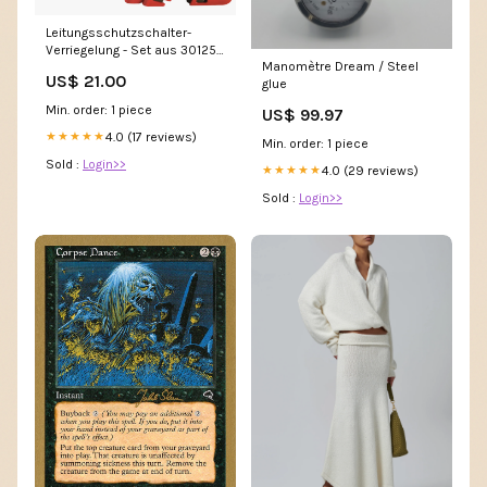
Leitungsschutzschalter-
Verriegelung - Set aus 301257
Manomètre Dream / Steel
& 301258 Basic
US$ 21.00
glue
Min. order: 1 piece
US$ 99.97
4.0 (17 reviews)
★★★★★
Min. order: 1 piece
Sold :
Login>>
4.0 (29 reviews)
★★★★★
Sold :
Login>>