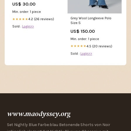
US$ 30.00
Min. order: 1 piece
Grey Wool Longleeve Polo
4.2 (26 reviews)
★★★★★
Size:S
Sold :
Login>>
US$ 150.00
Min. order: 1 piece
4.5 (20 reviews)
★★★★★
Sold :
Login>>
www.maodyssey.org
Set Nightly Blue Farbe:blau Betonende Shorts von Noir