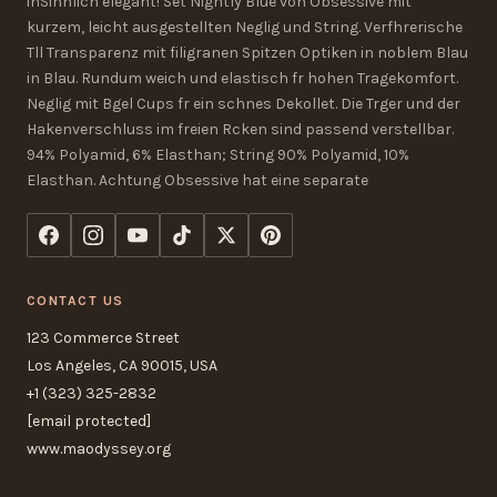
inSinnlich elegant! Set Nightly Blue von Obsessive mit
kurzem, leicht ausgestellten Neglig und String. Verfhrerische
Tll Transparenz mit filigranen Spitzen Optiken in noblem Blau
in Blau. Rundum weich und elastisch fr hohen Tragekomfort.
Neglig mit Bgel Cups fr ein schnes Dekollet. Die Trger und der
Hakenverschluss im freien Rcken sind passend verstellbar.
94% Polyamid, 6% Elasthan; String 90% Polyamid, 10%
Elasthan. Achtung Obsessive hat eine separate
CONTACT US
123 Commerce Street
Los Angeles, CA 90015, USA
+1 (323) 325-2832
[email protected]
www.maodyssey.org