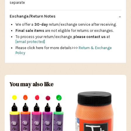
separate
Exchange/Return Notes
We offer a
30-day
return/exchange service after receiving.
Final sale items
are not eligible for returns or exchanges.
To process your return/exchange,
please contact us
at
[email protected]
Please click here for more details>>>
Return & Exchange
Policy
You may also like