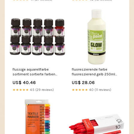
flussige aquarellfarbe
fluoreszierende farbe
sortiment sortierte farben
fluoreszierend gelb 250ml
10x30ml rice-paper-stand-up-
cutlery-tableware
US$ 40.46
US$ 28.06
pouches
★★★★★
4.5 (29 reviews)
★★★★★
4.0 (11 reviews)