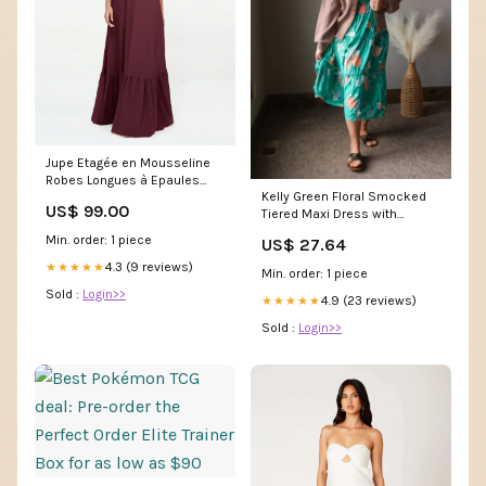
Jupe Etagée en Mousseline
Robes Longues à Epaules
Kelly Green Floral Smocked
Dénudées Cabernet Grande
US$ 99.00
Tiered Maxi Dress with
Taille Tiffany
Bubble Sleeves X-Large
Min. order: 1 piece
US$ 27.64
4.3 (9 reviews)
★★★★★
Min. order: 1 piece
Sold :
Login>>
4.9 (23 reviews)
★★★★★
Sold :
Login>>