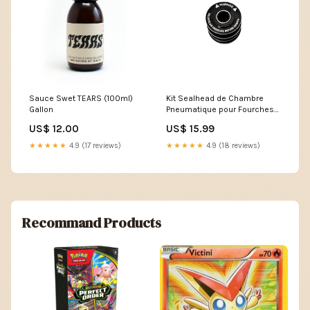
Sauce Swet TEARS (100ml)
Kit Sealhead de Chambre
Gallon
Pneumatique pour Fourches
ROCKSHOX SID 32 mm (A1-
US$ 12.00
US$ 15.99
A4) / Reba (A2) / Bluto A1+
(2015+) #11.4018.096.002
★★★★★
4.9 (17 reviews)
★★★★★
4.9 (18 reviews)
noel
Recommand Products