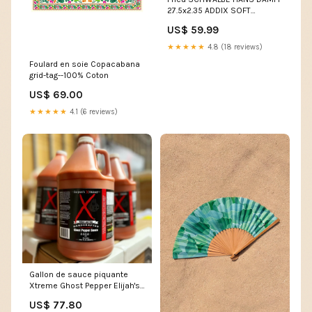
27.5x2.35 ADDIX SOFT
SUPERTRAIL Tubeless Ready
US$ 59.99
Souple Noir/Marron Bon Plan
★★★★★
4.8 (18 reviews)
Foulard en soie Copacabana
grid-tag--100% Coton
US$ 69.00
★★★★★
4.1 (6 reviews)
Gallon de sauce piquante
Xtreme Ghost Pepper Elijah's
Xtreme jambon
US$ 77.80