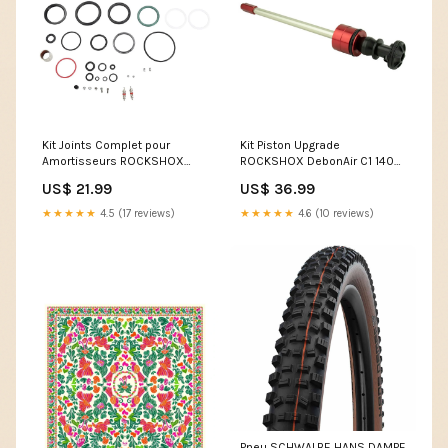
Kit Joints Complet pour
Kit Piston Upgrade
Amortisseurs ROCKSHOX
ROCKSHOX DebonAir C1 140
Monarch Autosag Specialized
mm YARI A1+ (2016+)
US$ 21.99
US$ 36.99
B1 #11.4418.002.010 TVA5.5
#00.4020.572.004 No Hartje
★★★★★
4.5 (17 reviews)
★★★★★
4.6 (10 reviews)
Pneu SCHWALBE HANS DAMPF