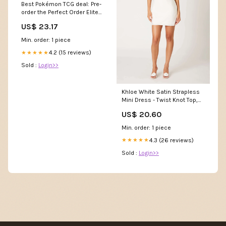
Best Pokémon TCG deal: Pre-
order the Perfect Order Elite
Trainer Box for as low as $90
US$ 23.17
Min. order: 1 piece
4.2 (15 reviews)
★★★★★
Sold :
Login>>
Khloe White Satin Strapless
Mini Dress - Twist Knot Top,
Keyhole Cutout, Open Cowl
US$ 20.60
Back - Size S
Min. order: 1 piece
4.3 (26 reviews)
★★★★★
Sold :
Login>>