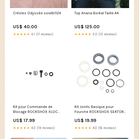
Créoles Odyssée soixtb1124
Top Ariana Boréal Taille:44
US$ 40.00
US$ 125.00
★★★★★
4.1 (17 reviews)
★★★★★
5.0 (15 reviews)
Kit pour Commande de
Kit Joints Basique pour
Blocage ROCKSHOX XLOC
Fourche ROCKSHOX SEKTOR
MONARCH XX
RL Dual Position Coil (2012-
US$ 17.99
US$ 19.99
#11.4318.001.000 Drop
2016) #00.4315.032.060 Drop
★★★★★
4.0 (19 reviews)
★★★★★
4.0 (16 reviews)