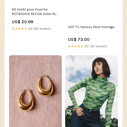
Kit Joints pour Fourche
ROCKSHOX RECON Silver RL
(B1+) Boost (2017-2021)
US$ 20.99
#00.4315.032.628 SOFT-
HOT T's Various Pack fromage
deperlant
★★★★★
4.9 (26 reviews)
US$ 73.00
★★★★★
4.0 (30 reviews)