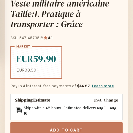
Veste militaire américaine
Taille:L Pratique à
transporter : Grâce
SKU: 54714573518
4.1
EUR59.90
EUR93.90
Pay in 4 interest-free payments of
$14.97
Learn more
Shipping Estimate
USA
Change
Ships within 48 hours · Estimated delivery
Aug 11
-
Aug
16
ADD TO CART