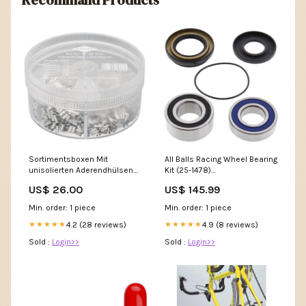
Sortimentsboxen Mit
All Balls Racing Wheel Bearing
unisolierten Aderendhülsen
Kit (25-1478)
Produkte
Category_Speedos; Tachos
US$ 26.00
US$ 145.99
& Clocks
Min. order: 1 piece
Min. order: 1 piece
4.2 (28 reviews)
4.9 (8 reviews)
★★★★★
★★★★★
Sold :
Login>>
Sold :
Login>>