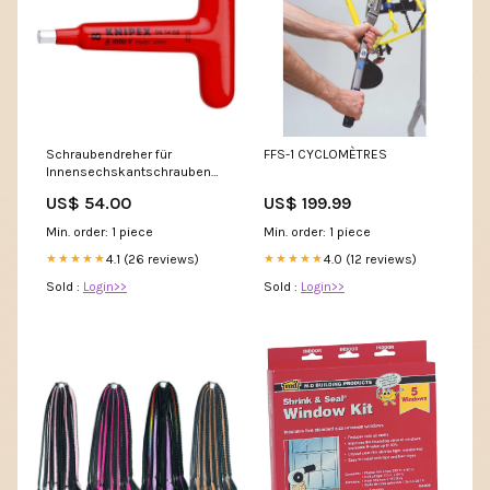
Schraubendreher für
FFS-1 CYCLOMÈTRES
Innensechskantschrauben
98 14 05 SCHABER - FEILEN -
US$ 54.00
US$ 199.99
SÄGEN Stahlwille
Min. order: 1 piece
Min. order: 1 piece
4.1 (26 reviews)
4.0 (12 reviews)
★★★★★
★★★★★
Sold :
Login>>
Sold :
Login>>