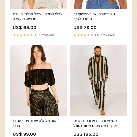
טופ לייקרה שחור מחשוף גב
עגילי חרוזים - עיגול תכלת ופייטים
טישרט לגבר
מכופתרת קצרה
US$ 69.00
US$ 79.00
★★★★★
4.1 (25 reviews)
★★★★★
5.0 (27 reviews)
סט: מכופתרת ארוכה + מכנס
טופ מלמלה שחור פסי זהב דו
ארוך, רשת פסים שחור-נטורל
צדדי
לגבר מכנס ארוך רשת פסים לגבר
US$ 99.00
US$ 165.00
(Size):S-L