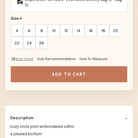
15
Size:
4
4
6
8
10
12
14
16
18
20
22
24
26
Size Chart
Size Recommendation
How To Measure
ADD TO CART
Description
Ivory cricle print embroidered odhni
a pleated bottom