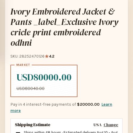
Ivory Embroidered Jacket &
Pants _label_Exclusive Ivory
cricle print embroidered
odhni
SKU: 28252470126
4.2
USD80000.00
USD80040.00
Pay in 4 interest-free payments of
$20000.00
Learn
more
Shipping Estimate
USA
Change
Ships within 48 hours · Estimated delivery
Aug 10
-
Aug