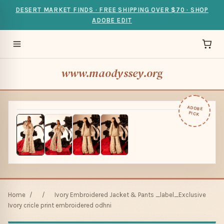
DESERT MARKET FINDS · FREE SHIPPING OVER $70 · SHOP
ADOBE EDIT
www.maodyssey.org
ADOBE
PICK
Home
/
/
Ivory Embroidered Jacket & Pants _label_Exclusive
Ivory cricle print embroidered odhni