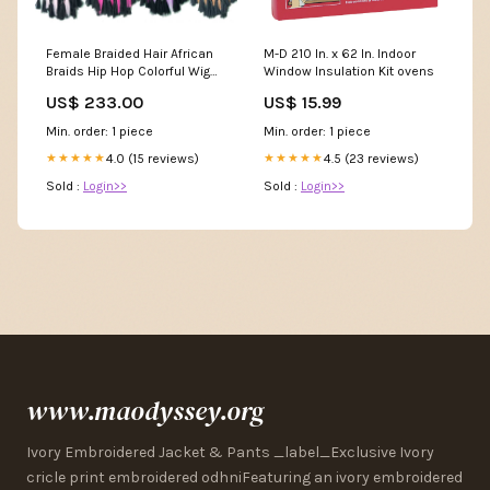
Female Braided Hair African
M-D 210 In. x 62 In. Indoor
Braids Hip Hop Colorful Wig
Window Insulation Kit ovens
null
US$ 233.00
US$ 15.99
Min. order: 1 piece
Min. order: 1 piece
4.0 (15 reviews)
4.5 (23 reviews)
★★★★★
★★★★★
Sold :
Login>>
Sold :
Login>>
www.maodyssey.org
Ivory Embroidered Jacket & Pants _label_Exclusive Ivory
cricle print embroidered odhniFeaturing an ivory embroidered