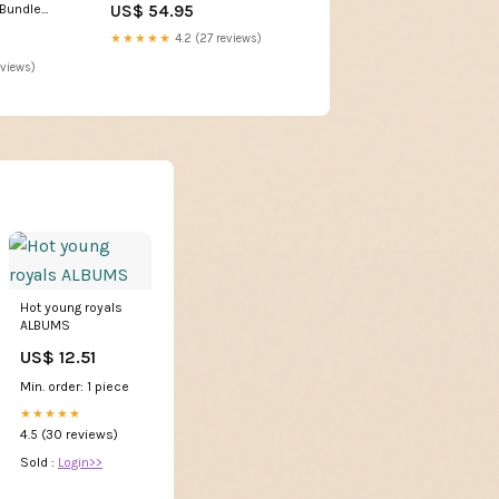
US$ 54.95
 Bundle
★★★★★
4.2 (27 reviews)
eviews)
Hot young royals
ALBUMS
US$ 12.51
Min. order: 1 piece
★★★★★
4.5 (30 reviews)
Sold :
Login>>