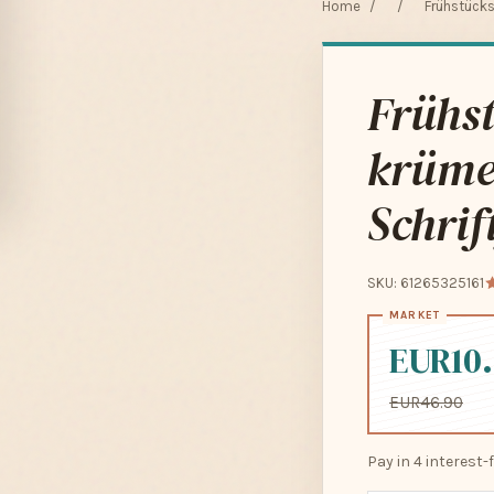
Home
/
/
Frühstücks
Frühst
krümel
Schrif
SKU: 61265325161
EUR10
EUR46.90
Pay in 4 interest