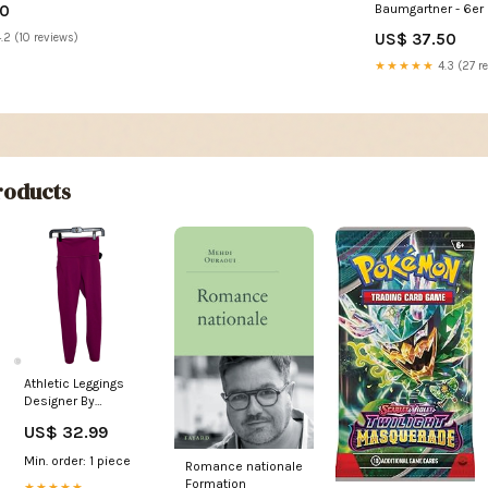
90
Baumgartner - 6er
treesorg
US$ 37.50
.2 (10 reviews)
★★★★★
4.3 (27 r
oducts
Athletic Leggings
Designer By
Lululemon In Pink,
US$ 32.99
Size: Xs handbag
Min. order: 1 piece
Romance nationale
Formation
★★★★★