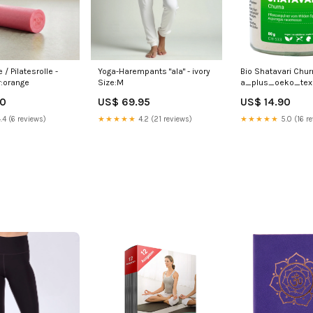
 / Pilatesrolle -
Yoga-Harempants "ala" - ivory
Bio Shatavari Chur
:orange
Size:M
a_plus_oeko_tex
90
US$ 69.95
US$ 14.90
.4 (6 reviews)
★★★★★
4.2 (21 reviews)
★★★★★
5.0 (16 r