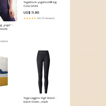
Yogablock yogiblock® big
Color:white
US$ 11.90
★★★★★
4.9 (17 reviews)
g „yoga“ -
rwolle
eviews)
Yoga Leggins High Waist -
black finder_stark