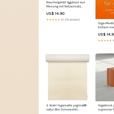
Räuchergefäß Yggdrasil aus
Messing mit Netzeinsatz
germany
US$ 14.90
★★★★★
4.1 (19 reviews)
Yoga-Medita
Einfach me
Anna Tröke
US$ 14.
★★★★★
4
2. Wahl Yogamatte yogimat®
Yogablock 
natur (Bio-Schurwolle)
supersize F
Size:75x165