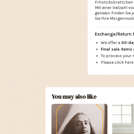
Frhstcksbrettchen s
Mit einer Vielzahl v
genieen. Finden Sie
Sie Ihre Morgenrout
Exchange/Return 
We offer a
30-d
Final sale items
To process your
Please click here
You may also like