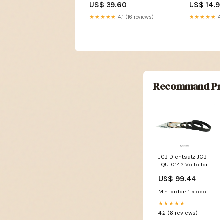
US$ 39.60
US$ 14.
★★★★★
4.1 (16 reviews)
★★★★★
4
Recommand Pr
JCB Dichtsatz JCB-
LQU-0142 Verteiler
US$ 99.44
Min. order: 1 piece
★★★★★
4.2 (6 reviews)