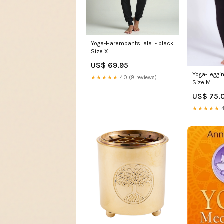
Yoga-Harempants "ala" - black
Size:XL
US$ 69.95
Yoga-Leggin
★★★★★
4.0 (8 reviews)
Size:M
US$ 75.
★★★★★
4