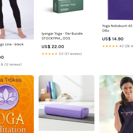
Yoga Notizbuch A5 
Otto
Iyengar Yoga - 11er Bundle
US$ 14.90
STOCKYPHI_OOS
gs Lina - black
US$ 22.00
★★★★★
4.0 (26 r
★★★★★
5.0 (21 reviews)
00
.8 (12 reviews)