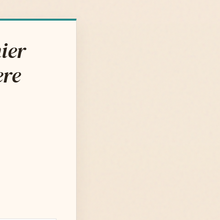
ier
ere