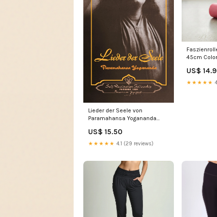
Faszienrolle
45cm Color
US$ 14.
★★★★★
4
Lieder der Seele von
Paramahansa Yogananda
sale-taschen
US$ 15.50
★★★★★
4.1 (29 reviews)