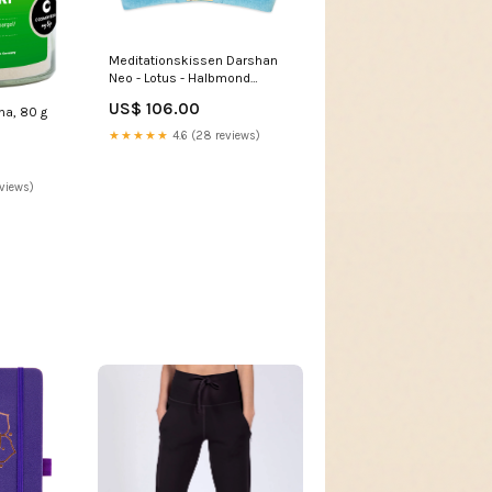
Meditationskissen Darshan
Neo - Lotus - Halbmond
Color:orange
US$ 106.00
na, 80 g
★★★★★
4.6 (28 reviews)
eviews)