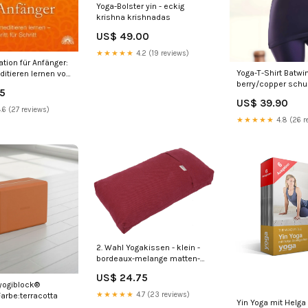
Yoga-Bolster yin - eckig
krishna krishnadas
US$ 49.00
★★★★★
4.2 (19 reviews)
tion für Anfänger:
Yoga-T-Shirt Batwin
ditieren lernen von
berry/copper schu
s yoga-bekleidung
95
US$ 39.90
.6 (27 reviews)
★★★★★
4.8 (26 r
2. Wahl Yogakissen - klein -
bordeaux-melange matten-
reiniger
US$ 24.75
yogiblock®
★★★★★
4.7 (23 reviews)
arbe:terracotta
Yin Yoga mit Helga