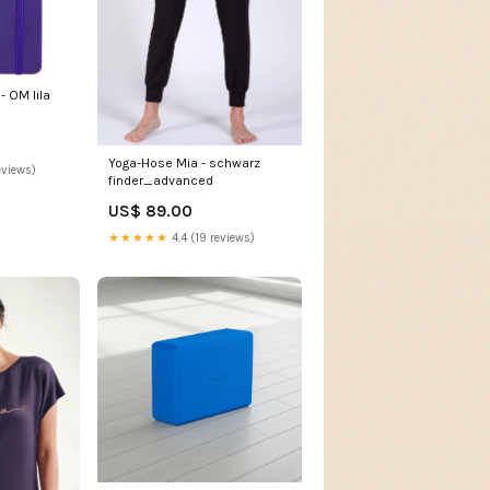
- OM lila
Yoga-Hose Mia - schwarz
eviews)
finder_advanced
US$ 89.00
★★★★★
4.4 (19 reviews)