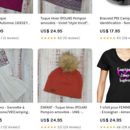
uque
Tuque Hiver (POLAR) Pompon
Bracelet P'tit Campe
Automne (JERSEY)
amovible - Violet "style tricot"
Identification - No
vible - UNIE -
verre
Téléphone - Enfant
95
US$ 24.95
US$ 17.95
ncé chandail
en cas d'urgence -
pour le numéro de 
.1 (5 reviews)
★★★★★
4.2 (15 reviews)
★★★★★
4.5 (28 r
camping" Lignes o
s - Serviette à
ENFANT - Tuque Hiver (POLAR)
T-shirt pour FEMME
isine/VR(Camping)
Pompon amovible - UNIE -
- Enseigner - Aimer 
blanche - Agricole -
Rouille dents perdues
Grandeurs:XL
5
US$ 24.95
US$ 24.95
l - Rouge et grise
.1 (12 reviews)
★★★★★
5.0 (29 reviews)
★★★★★
4.6 (28 r