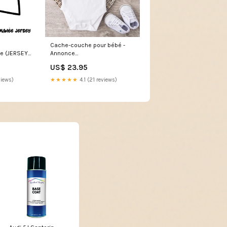
Cache-couche pour bébé -
e (JERSEY)
Annonce
ssus au
Grossesse/Naissance - Futur
US$ 23.95
-12m
grand frère (Modèle 5) VR
views)
★★★★★
4.1 (21 reviews)