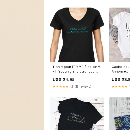
T-shirt pour FEMME à col en V
Cache-couc
- Il faut un grand cœur pour
Annonce
façonner les petits esprits
Grossesse/
US$ 24.95
US$ 23.
Grandeurs:XS
grand frère
★★★★★
4.6 (16 reviews)
★★★★★
4