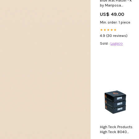
Blue Ikat Platter - K
by Mariposa
Philippe
US$ 49.00
Deshoulieres
Min. order: 1 piece
★★★★★
4.9 (30 reviews)
Sold :
Login>>
High Teck Products
High Teck 8040
Premium Disc Roll,