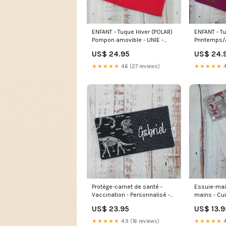
ENFANT - Tuque Hiver (POLAR)
ENFANT - T
Pompon amovible - UNIE -
Printemps/
Rouge Pantalon
Pompon amo
US$ 24.95
US$ 24.
Magenta Fo
★★★★★
4.6 (27 reviews)
★★★★★
4
Protège-carnet de santé -
Essuie-main
Vaccination - Personnalisé -
mains - Cu
Animaux - Fossiles de
- Serviette 
US$ 23.95
US$ 13.9
dinosaures Fuchsia
Marché Loca
Stretch
★★★★★
4.9 (16 reviews)
★★★★★
4