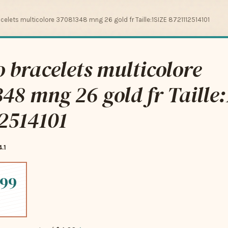
elets multicolore 37081348 mng 26 gold fr Taille:1SIZE 8721112514101
bracelets multicolore
48 mng 26 gold fr Taille
2514101
4.1
.99