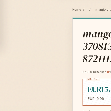
Home
/
/
mango brac
mango 
370813
872111
SKU: 845107187
EUR15
EUR42.99