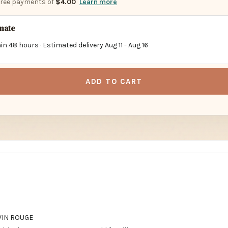
-free payments of
$4.00
Learn more
imate
in 48 hours · Estimated delivery
Aug 11
-
Aug 16
ADD TO CART
IN ROUGE