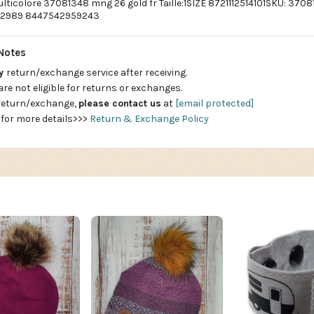
ticolore 37081348 mng 26 gold fr Taille:1SIZE 8721112514101SKU: 3
552989 8447542959243
Notes
ay
return/exchange service after receiving.
are not eligible for returns or exchanges.
 return/exchange,
please contact us
at
[email protected]
 for more details>>>
Return & Exchange Policy