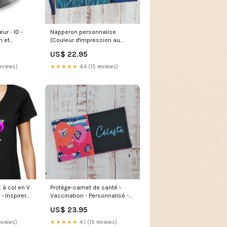
ur - ID -
Napperon personnalise
m et
(Couleur d'impression au
s - Contact
choix) - Plumes Bleues
US$ 22.95
 "Pochette
Marine- Pochette Marine
terrain de
Jogging
eviews)
★★★★★
4.4 (15 reviews)
ndulées
Protège-carnet de santé -
 à col en V
Vaccination - Personnalisé -
- Inspirer
Fleurs Blooms Lignes
US$ 23.95
Musique
★★★★★
4.1 (15 reviews)
eviews)