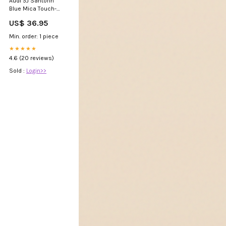
Audi 5J Santorin
Blue Mica Touch-
Up Spray Paint
US$ 36.95
mask
Min. order: 1 piece
★★★★★
4.6 (20 reviews)
Sold :
Login>>