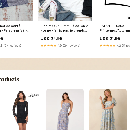
T-shirt pour FEMME à col en V
ENFANT - Tuque
net de santé -
- Je ne vieillis pas je prends
Printemps/Automn
 - Personnalisé -
de la valeur - BLANC
SANS POMPON - Ti
rine, lime et bleu
US$ 24.95
US$ 21.95
95
Grandeurs:S
choix Grandeurs:3
 #3) motifs
★★★★★
4.9 (24 reviews)
★★★★★
4.2 (5 re
.6 (24 reviews)
oducts