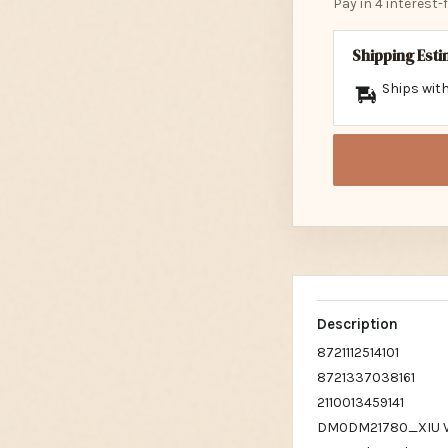
Pay in 4 interest
Shipping Est
Ships with
Description
8721112514101
8721337038161
2110013459141
DM0DM21780_XIU V