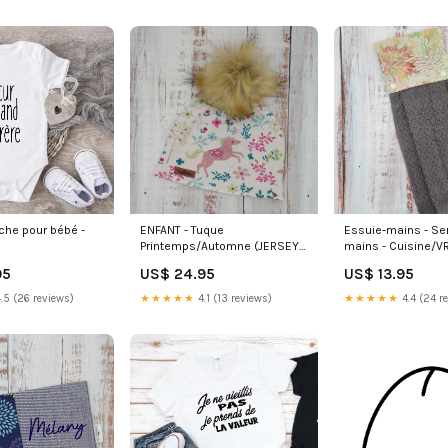
he pour bébé -
ENFANT - Tuque
Essuie-mains - Ser
Printemps/Automne (JERSEY)
mains - Cuisine/V
Naissance - Futur
Pompon amovible -
- Serviette grise - 
95
US$ 24.95
US$ 13.95
 (Modèle 6) Café
Fleur/Feuillage et
d'arbres (Teintes 
Cheval/Licorne Dinosaures
Jersey
.5 (26 reviews)
★★★★★
4.1 (13 reviews)
★★★★★
4.4 (24 r