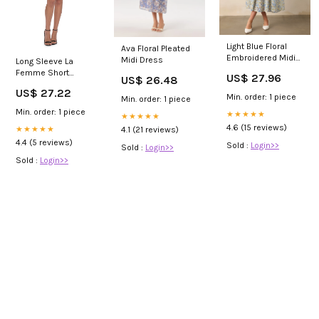
Light Blue Floral
Ava Floral Pleated
Embroidered Midi
Midi Dress
Long Sleeve La
Dress - All Dresses
Femme Short
US$ 27.96
US$ 26.48
Black Lace Party
US$ 27.22
Dress Black / 0
Min. order: 1 piece
Min. order: 1 piece
Min. order: 1 piece
★★★★★
★★★★★
4.6 (15 reviews)
4.1 (21 reviews)
★★★★★
4.4 (5 reviews)
Sold :
Login>>
Sold :
Login>>
Sold :
Login>>