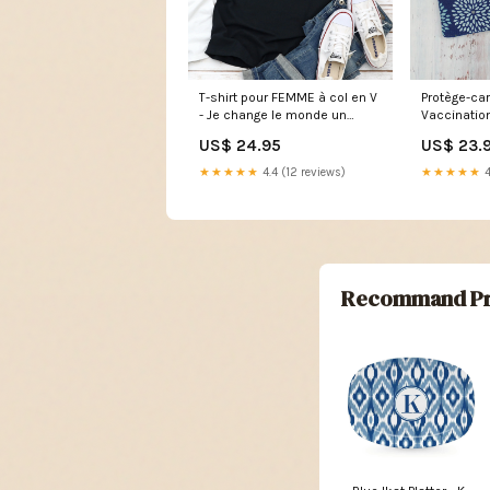
T-shirt pour FEMME à col en V
Protège-car
- Je change le monde un
Vaccination
enfant à la fois. Je suis
Fleurs - Ma
US$ 24.95
US$ 23.
ÉDUCATRICE ! Grandeurs:2XL
ciel (DENIM
★★★★★
4.4 (12 reviews)
★★★★★
4
Recommand Pr