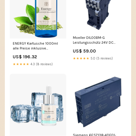
Moeller DIL00BM-G
Leistungsschütz 24V DC
ENERGY Kartusche 1000ml
Siemens +Rittal
alle Preise inklusive
US$ 59.00
gesetzlicher Mehrwertsteuer:1
US$ 196.32
St 392,64€
★★★★★
5.0 (5 reviews)
★★★★★
4.3 (8 reviews)
Siemens 6ES7138-4DF01-