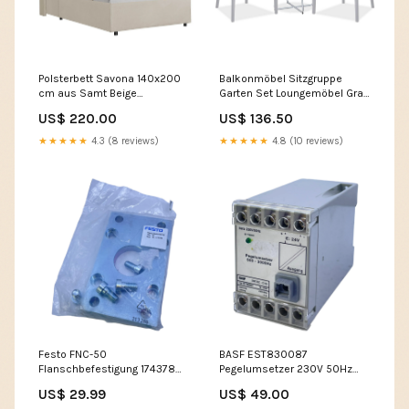
Polsterbett Savona 140x200
Balkonmöbel Sitzgruppe
cm aus Samt Beige
Garten Set Loungemöbel Grau
Größe:140x200 cm
Sonstige Sonnenliegen
US$ 220.00
US$ 136.50
★★★★★
4.3 (8 reviews)
★★★★★
4.8 (10 reviews)
Festo FNC-50
BASF EST830087
Flanschbefestigung 174378
Pegelumsetzer 230V 50Hz
für industriellen Einsatz Festo
2VA Kontroll Karte
US$ 29.99
US$ 49.00
FNC-50 Reflexions-