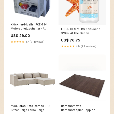
Klöckner-Moeller PKZM 1-4
Motorschutzschalter 4A
FLEUR DES MERS Kartusche
8,0kV 50/60Hz EUROTEK-
120ml At The Ocean
US$ 29.00
ITALY
US$ 76.75
★★★★★
4.7 (21 reviews)
★★★★★
4.8 (22 reviews)
Modulares Sofa Domas L - 3
Bambusmatte
Sitzer Beige Farbe:Beige
Bambusteppich Teppich