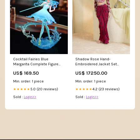
Cocktail Fairies Blue
Shadow Rose Hand-
Margarita Complete Figure
Embroidered Jacket Set
PICK UP
Size:XS
US$ 169.50
US$ 17250.00
Min. order: 1 piece
Min. order: 1 piece
5.0 (20 reviews)
4.2 (23 reviews)
★★★★★
★★★★★
Sold :
Login>>
Sold :
Login>>