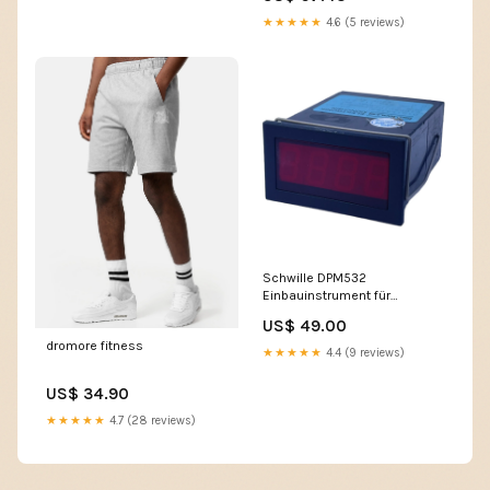
★★★★★
4.6 (5 reviews)
Schwille DPM532
Einbauinstrument für
industrielle Einsatzzwecke
US$ 49.00
Siebert
dromore fitness
★★★★★
4.4 (9 reviews)
US$ 34.90
★★★★★
4.7 (28 reviews)