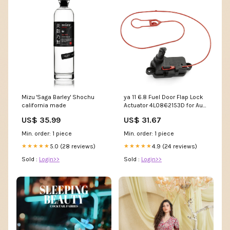
Mizu 'Saga Barley' Shochu
ya 11 6.8 Fuel Door Flap Lock
california made
Actuator 4L0862153D for Audi
A1 A3 A6 A7 C7 Q3 Q7 RS5 RS7
US$ 35.99
US$ 31.67
A5 CGYY
Min. order: 1 piece
Min. order: 1 piece
5.0 (28 reviews)
4.9 (24 reviews)
★★★★★
★★★★★
Sold :
Login>>
Sold :
Login>>