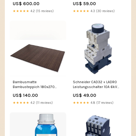
Bambus 60x240 dunkelbraun
US$ 600.00
US$ 59.00
9-teilig
★★★★★
4.2 (15 reviews)
★★★★★
4.3 (30 reviews)
Bambusmatte
Schneider CAD32 + LADR0
Bambusteppich 180x270
Leistungsschalter 10A 6kV
Teppich Bambus dunkel
Sensor Module
US$ 140.00
US$ 49.00
Garten & Terrasse
★★★★★
4.2 (11 reviews)
★★★★★
4.8 (17 reviews)