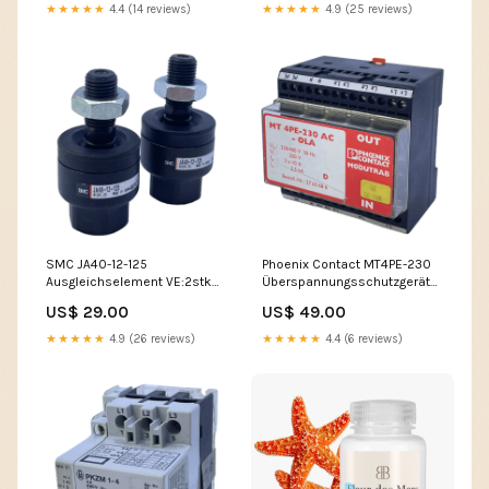
Lichtschranke
★★★★★
4.4 (14 reviews)
★★★★★
4.9 (25 reviews)
SMC JA40-12-125
Phoenix Contact MT4PE-230
Ausgleichselement VE:2stk
Überspannungsschutzgerät
Netzeil
230/400V 50Hz 2,5kA Ventil
US$ 29.00
US$ 49.00
Soft-Startventil
★★★★★
4.9 (26 reviews)
★★★★★
4.4 (6 reviews)