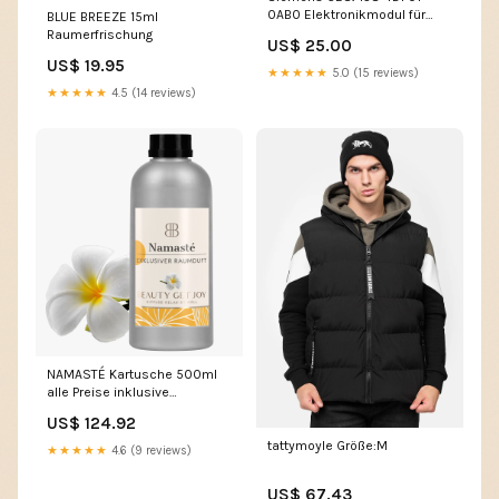
0AB0 Elektronikmodul für
BLUE BREEZE 15ml
industriellen Einsatz Siemens
Raumerfrischung
US$ 25.00
Aschlussbox
US$ 19.95
★★★★★
5.0 (15 reviews)
★★★★★
4.5 (14 reviews)
NAMASTÉ Kartusche 500ml
alle Preise inklusive
gesetzlicher Mehrwertsteuer:1
US$ 124.92
St. 249,84€
tattymoyle Größe:M
★★★★★
4.6 (9 reviews)
US$ 67.43