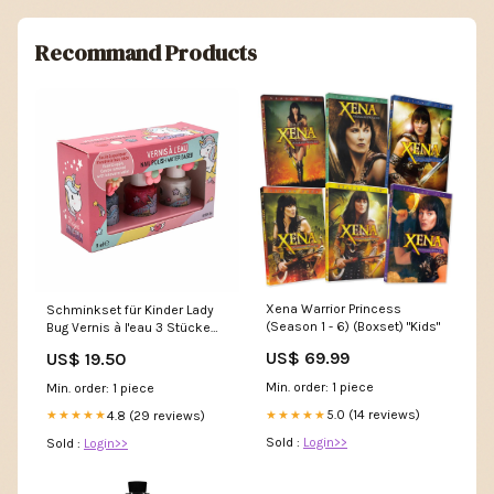
Recommand Products
Xena Warrior Princess
Schminkset für Kinder Lady
(Season 1 - 6) (Boxset) "Kids"
Bug Vernis à l'eau 3 Stücke
Farbe_1 - light brown 4
US$ 69.99
US$ 19.50
Min. order: 1 piece
Min. order: 1 piece
5.0 (14 reviews)
★★★★★
4.8 (29 reviews)
★★★★★
Sold :
Login>>
Sold :
Login>>