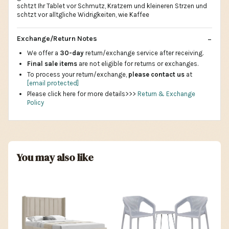
schtzt Ihr Tablet vor Schmutz, Kratzern und kleineren Strzen und
schtzt vor alltgliche Widrigkeiten, wie Kaffee
Exchange/Return Notes
We offer a
30-day
return/exchange service after receiving.
Final sale items
are not eligible for returns or exchanges.
To process your return/exchange,
please contact us
at
[email protected]
Please click here for more details>>>
Return & Exchange
Policy
You may also like