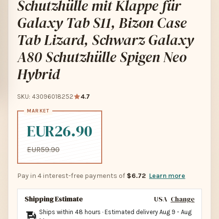
Schutzhülle mit Klappe für
Galaxy Tab S11, Bizon Case
Tab Lizard, Schwarz Galaxy
A80 Schutzhülle Spigen Neo
Hybrid
SKU: 43096018252
4.7
EUR26.90
EUR59.90
Pay in 4 interest-free payments of
$6.72
Learn more
Shipping Estimate
USA
Change
Ships within 48 hours · Estimated delivery
Aug 9
-
Aug