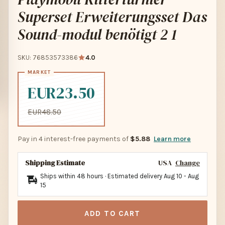
Superset Erweiterungsset Das
Sound-modul benötigt 2 1
SKU: 76853573386
4.0
EUR23.50
EUR48.50
Pay in 4 interest-free payments of
$5.88
Learn more
Shipping Estimate
USA
Change
Ships within 48 hours · Estimated delivery
Aug 10
-
Aug
15
ADD TO CART