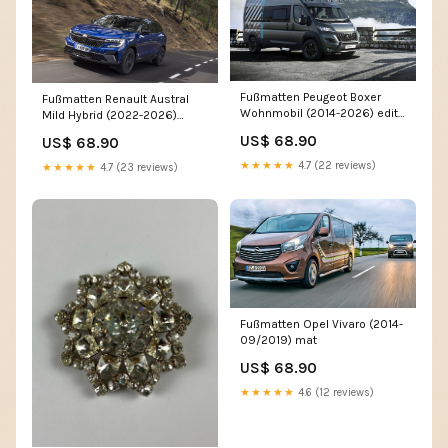
Fußmatten Peugeot Boxer
Fußmatten Renault Austral
Wohnmobil (2014-2026) edit-
Mild Hybrid (2022-2026)
2026
Farbe der
US$ 68.90
US$ 68.90
Fersenverstärkung:Maßanfertigung
★★★★★
4.7 (22 reviews)
★★★★★
4.7 (23 reviews)
Fußmatten Opel Vivaro (2014-
09/2019) mat
US$ 68.90
★★★★★
4.6 (12 reviews)