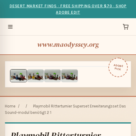
DESERT MARKET FINDS · FREE SHIPPING OVER $70 · SHOP
ADOBE EDIT
www.maodyssey.org
ADOBE
PICK
Home
/
/
Playmobil Ritterturnier Superset Erweiterungsset Das
Sound-modul benötigt 2 1
Playmobil Ritterturnier