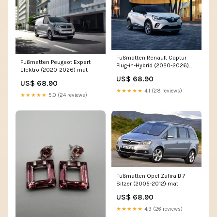
Fußmatten Renault Captur
Fußmatten Peugeot Expert
Plug-in-Hybrid (2020-2026)
Elektro (2020-2026) mat
Farbe der
US$ 68.90
Fersenverstärkung:Maßanfertigung
US$ 68.90
mit modifizierter
★★★★★
4.1 (28 reviews)
★★★★★
5.0 (24 reviews)
Fersenverstärkung
Fußmatten Opel Zafira B 7
Sitzer (2005-2012) mat
US$ 68.90
★★★★★
4.9 (26 reviews)