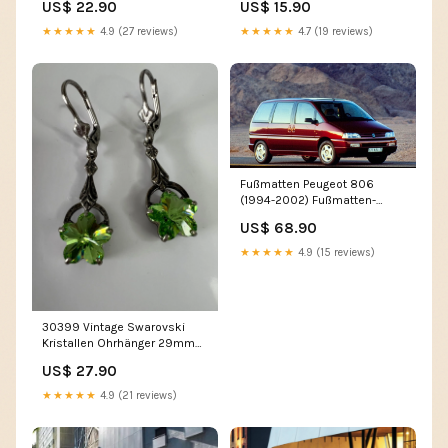
US$ 22.90
US$ 15.90
★★★★★
4.9 (27 reviews)
★★★★★
4.7 (19 reviews)
Fußmatten Peugeot 806
(1994-2002) Fußmatten-
Optionen:Erste + Zweite
US$ 68.90
Reihe (XL)
★★★★★
4.9 (15 reviews)
30399 Vintage Swarovski
Kristallen Ohrhänger 29mm
20cm
US$ 27.90
★★★★★
4.9 (21 reviews)