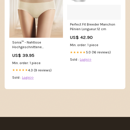
Perfect Fit Breeder Manchon
Pénien Longueur:12 cm
US$ 42.90
Sonia™ - Nahtlose
Min. order: 1 piece
Hochgeschnittene
Unterwäsche Color:Purple
5.0 (16 reviews)
★★★★★
US$ 39.95
Sold :
Login>>
Min. order: 1 piece
4.3 (9 reviews)
★★★★★
Sold :
Login>>