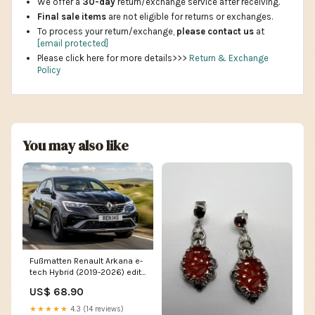
We offer a
30-day
return/exchange service after receiving.
Final sale items
are not eligible for returns or exchanges.
To process your return/exchange,
please contact us
at
[email protected]
Please click here for more details>>>
Return & Exchange
Policy
You may also like
Fußmatten Renault Arkana e-
tech Hybrid (2019-2026) edit-
2026
US$ 68.90
★★★★★
4.3 (14 reviews)