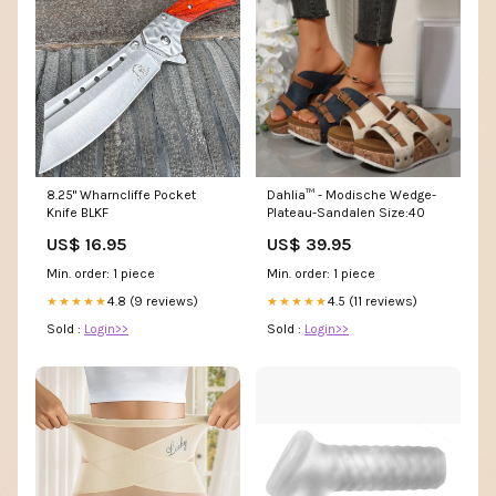
8.25" Wharncliffe Pocket
Dahlia™ - Modische Wedge-
Knife BLKF
Plateau-Sandalen Size:40
US$ 16.95
US$ 39.95
Min. order: 1 piece
Min. order: 1 piece
4.8 (9 reviews)
4.5 (11 reviews)
★★★★★
★★★★★
Sold :
Login>>
Sold :
Login>>