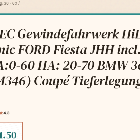
: 30 - 60 /
C Gewindefahrwerk Hi
ic FORD Fiesta JHH incl
 VA:0-60 HA: 20-70 BMW 3
346) Coupé Tieferlegung
4.3
1.50