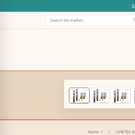
D
Home
/
/
LOWTEC Gew