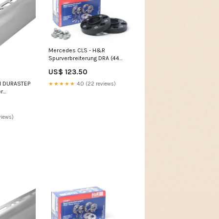
Mercedes CLS - H&R
Spurverbreiterung DRA (44
mm) volvo-c70-i-n-1997-2005
US$ 123.50
il DURASTEP
★★★★★
4.0 (22 reviews)
r
250cm
views)