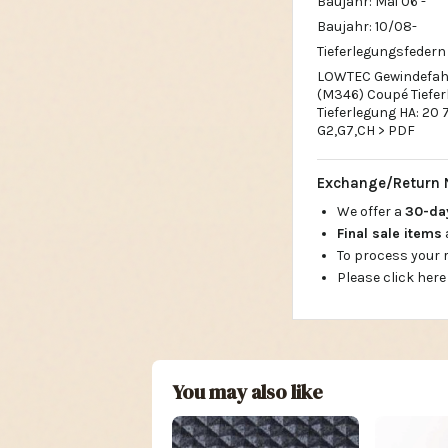
Baujahr: Mai 06 -
Baujahr: 10/08-
Tieferlegungsfeder
LOWTEC Gewindefahrw
(M346) Coupé Tieferl
Tieferlegung HA: 20
G2,G7,CH > PDF
Exchange/Return 
We offer a
30-d
Final sale items
To process your
Please click here
You may also like