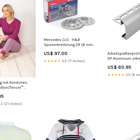
Mercedes CLS - H&R
Spurverbreiterung DR (6 mm)
mini-cooper-
US$ 97.00
Arbeitsplattenprof
vorschalldampfer-mini-
DP Aluminium silbe
cooper-r56-benzin-11-2006-11-
★★★★★
4.9 (17 reviews)
Feinschliff 11mm 
2013-vorschalldampfer-artikel
US$ 60.95
sanitärprofil
★★★★★
4.9 (8 re
g mit Bündchen,
tton/Tencel™
tes Tragegefühl.
95
iv und
ig bleibt sie
.0 (21 reviews)
stform.