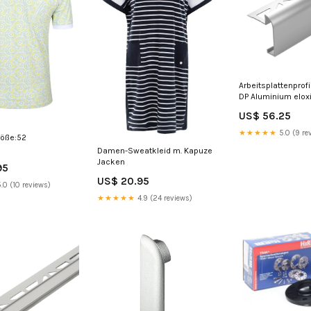
Arbeitsplattenprof
DP Aluminium eloxi
11mm 300cm
US$ 56.25
Biegevorrichtung
★★★★★
5.0 (9 re
röße:52
Damen-Sweatkleid m. Kapuze
Jacken
95
US$ 20.95
.0 (10 reviews)
★★★★★
4.9 (24 reviews)