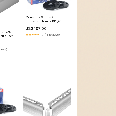
Mercedes Cl - H&R
Spurverbreiterung DR (40
mm) mitsubishi-lancer-1996-
US$ 197.00
auspuffanlagen
il DURASTEP
★★★★★
4.1 (15 reviews)
ert silber
views)