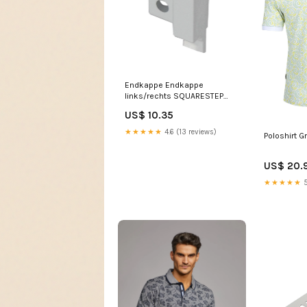
Endkappe Endkappe
links/rechts SQUARESTEP
Aluminium eloxiert silber
US$ 10.35
11mm abschlussschiene
★★★★★
4.6 (13 reviews)
Poloshirt G
US$ 20.
★★★★★
5