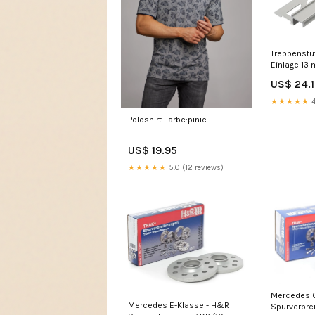
Treppenstuf
Einlage 1
Aluminium e
US$ 24.
11mm 250cm
★★★★★
4
Poloshirt Farbe:pinie
US$ 19.95
★★★★★
5.0 (12 reviews)
Mercedes 
Mercedes E-Klasse - H&R
Spurverbre