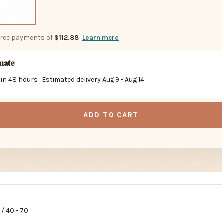
-free payments of
$112.88
Learn more
imate
in 48 hours · Estimated delivery
Aug 9
-
Aug 14
ADD TO CART
 / 40 - 70