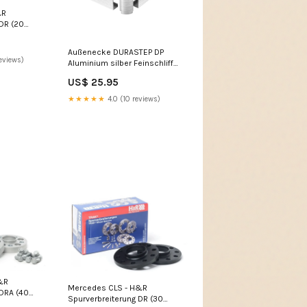
&R
DR (20
d-5-2021
Außenecke DURASTEP DP
eviews)
Aluminium silber Feinschliff
13,5mm alfercircle
US$ 25.95
★★★★★
4.0 (10 reviews)
&R
Mercedes CLS - H&R
 DRA (40
Spurverbreiterung DR (30
2020-