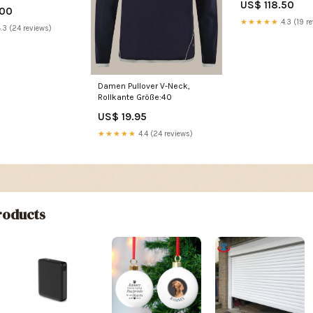
superb-iv-2024-
US$ 118.50
auspuffanlagen
.00
★★★★★
4.3 (19 r
.3 (24 reviews)
Damen Pullover V-Neck,
Rollkante Größe:40
US$ 19.95
★★★★★
4.4 (24 reviews)
oducts