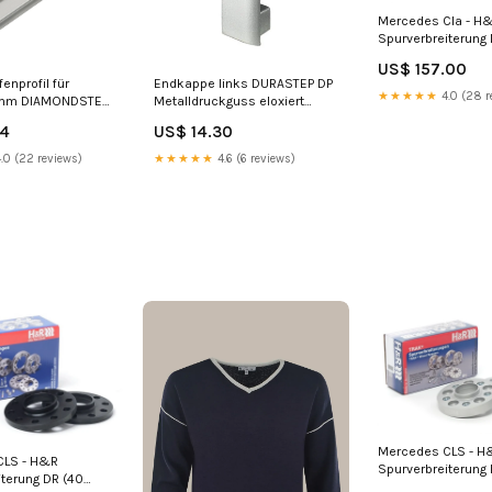
Mercedes Cla - H
Spurverbreiterung 
mm) volkswagen-i
US$ 157.00
Endkappe links DURASTEP DP
enprofil für
★★★★★
4.0 (28 r
Metalldruckguss eloxiert
3 mm DIAMONDSTEP
silber 13,5mm
loxiert silber
US$ 14.30
14
Treppenstufenprofil im
 sanitärprofil
Florentiner-Stil
★★★★★
4.6 (6 reviews)
.0 (22 reviews)
Mercedes CLS - H
CLS - H&R
Spurverbreiterung
iterung DR (40
mm) seat-leon-kl-