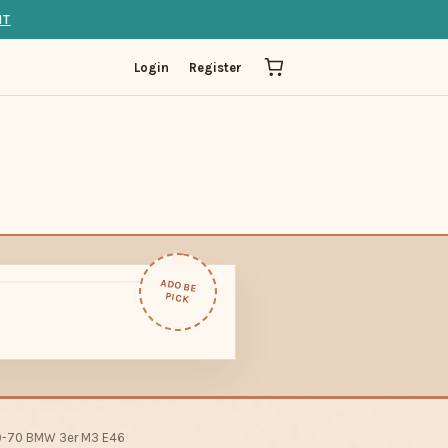
IT
Login
Register
ADOBE
PICK
 20-70 BMW 3er M3 E46