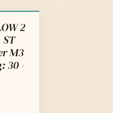
LOW 2
. ST
er M3
: 30 -