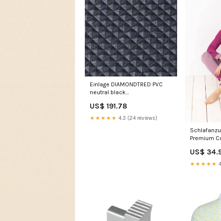
Einlage DIAMONDTRED PVC
neutral black
rutschhemmend 25lfdm LED
US$ 191.78
Florent
★★★★★
4.3 (24 reviews)
Schlafanzu
Premium Co
luftig leich
US$ 34.
Atmungsakt
formbeständ
★★★★★
4
lange in Be