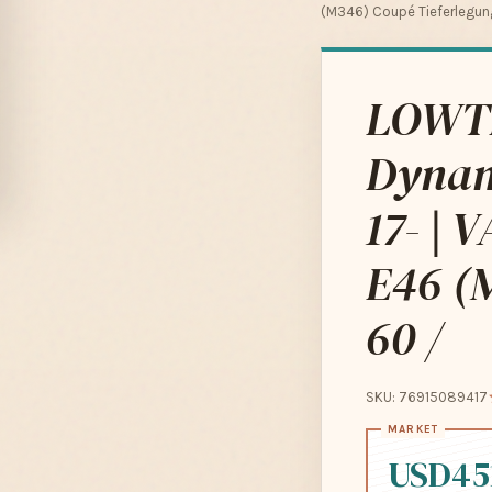
(M346) Coupé Tieferlegung
LOWTE
Dynam
17- |
E46 (M
60 /
SKU: 76915089417
USD45