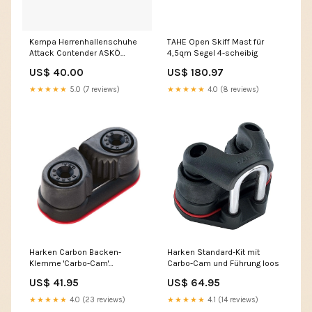
Kempa Herrenhallenschuhe
TAHE Open Skiff Mast für
Attack Contender ASKÖ
4,5qm Segel 4-scheibig
Dionysen-Traun
US$ 40.00
US$ 180.97
★★★★★
5.0 (7 reviews)
★★★★★
4.0 (8 reviews)
Harken Carbon Backen-
Harken Standard-Kit mit
Klemme 'Carbo-Cam'
Carbo-Cam und Führung loos
violinblock mit ratsche
US$ 41.95
US$ 64.95
★★★★★
4.0 (23 reviews)
★★★★★
4.1 (14 reviews)