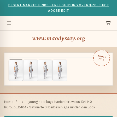
DESERT MARKET FINDS · FREE SHIPPING OVER $70 · SHOP
ADOBE EDIT
www.maodyssey.org
ADOBE
PICK
Home
/
/
young rider kaya turniershirt weiss 134 140
RGroup_24047 Satinierte Silberbeschläge runden den Look