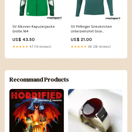
SV Alkoven Kapuzenjacke
SV Pöttinger Grieskirchen
Größe:164
Unterziehshirt Grün
sportuhrenzubehör
US$ 43.50
US$ 21.00
★★★★★
4.7 (14 reviews)
★★★★★
4.6 (26 reviews)
Recommand Products