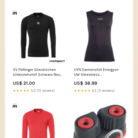
SV Pöttinger Grieskirchen
UYN Damenshirt Energyon
Unterziehshirt Schwarz Neu
UW Sleeveless
Vereinsset SV Alkoven Ziptop
Farbe:schwarz
US$ 21.00
US$ 38.99
★★★★★
5.0 (15 reviews)
★★★★★
4.5 (11 reviews)