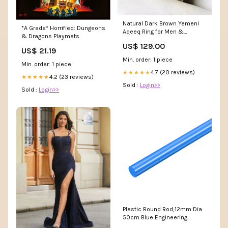
Natural Dark Brown Yemeni
*A Grade* Horrified: Dungeons
Aqeeq Ring for Men &
& Dragons Playmats
Women - Sterling Silver 925
US$ 129.00
aqeeq ring for women Buy
US$ 21.19
Natural Unheated Untreated
Min. order: 1 piece
Ruby Ring
Min. order: 1 piece
4.7 (20 reviews)
★★★★★
4.2 (23 reviews)
★★★★★
Sold :
Login>>
Sold :
Login>>
Plastic Round Rod,12mm Dia
50cm Blue Engineering
Plastic Round Bar Audio