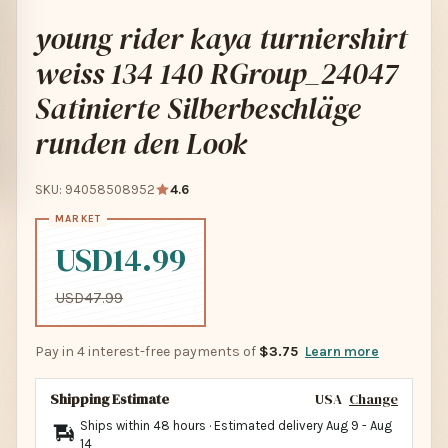
young rider kaya turniershirt
weiss 134 140 RGroup_24047
Satinierte Silberbeschläge
runden den Look
SKU: 94058508952
4.6
USD14.99
USD47.99
Pay in 4 interest-free payments of
$3.75
Learn more
Shipping Estimate
USA
Change
Ships within 48 hours · Estimated delivery
Aug 9
-
Aug
14