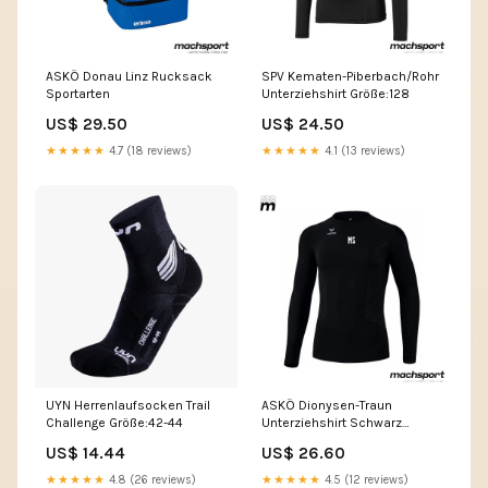
ASKÖ Donau Linz Rucksack
SPV Kematen-Piberbach/Rohr
Sportarten
Unterziehshirt Größe:128
US$ 29.50
US$ 24.50
★★★★★
4.7 (18 reviews)
★★★★★
4.1 (13 reviews)
UYN Herrenlaufsocken Trail
ASKÖ Dionysen-Traun
Challenge Größe:42-44
Unterziehshirt Schwarz
Größe:3XL
US$ 14.44
US$ 26.60
★★★★★
4.8 (26 reviews)
★★★★★
4.5 (12 reviews)