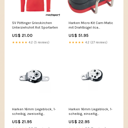
SV Pöttinger Grieskirchen
Harken Micro-Kit Cam-Matic
Unterziehshirt Rot Sportarten
mit Drahtbügel ilca
oberpersenning
US$ 21.00
US$ 51.95
★★★★★
4.2 (5 reviews)
★★★★★
4.2 (27 reviews)
Harken 16mm Liegeblock, 1-
Harken 16mm Liegeblock, 1-
scheibig, zweiseitig
scheibig, einseitig
verschraubbar cam base
verschraubbar carbo air
US$ 21.95
US$ 22.95