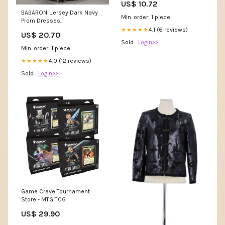
US$ 10.72
Accessories
BABARONI Jersey Dark Navy
Min. order: 1 piece
Prom Dresses
Trumpet/Mermaid Square
4.1 (6 reviews)
★★★★★
US$ 20.70
Sequins Pleated With Slit
Sold :
Login>>
Ruched Appliqued Beaded
Min. order: 1 piece
4.0 (12 reviews)
★★★★★
Sold :
Login>>
Game Crave Tournament
Store - MTG TCG
US$ 29.90