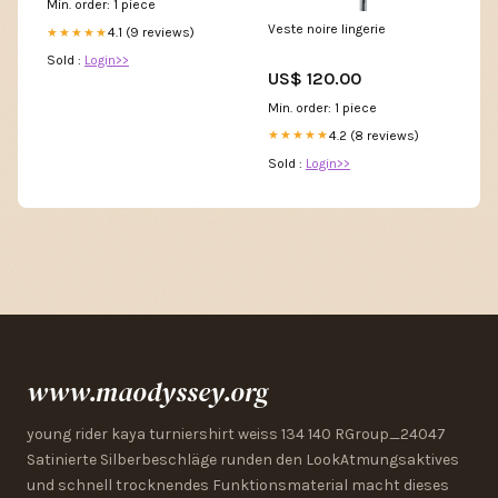
Min. order: 1 piece
Veste noire lingerie
4.1 (9 reviews)
★★★★★
Sold :
Login>>
US$ 120.00
Min. order: 1 piece
4.2 (8 reviews)
★★★★★
Sold :
Login>>
www.maodyssey.org
young rider kaya turniershirt weiss 134 140 RGroup_24047
Satinierte Silberbeschläge runden den LookAtmungsaktives
und schnell trocknendes Funktionsmaterial macht dieses