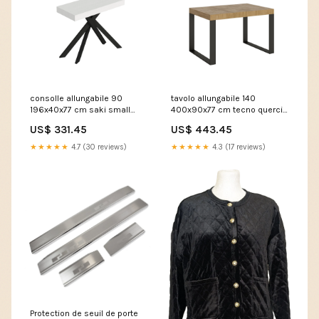
consolle allungabile 90
tavolo allungabile 140
196x40x77 cm saki small
400x90x77 cm tecno quercia
bianco frassino gambe
natura telaio antracite
US$ 331.45
US$ 443.45
antracite 306821
306972 924-007V00LG
VE1120GOYA024-CT
★★★★★
4.7 (30 reviews)
★★★★★
4.3 (17 reviews)
Protection de seuil de porte