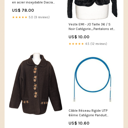
en acier inoxydable Dacia
Sandero III, fabrication
US$ 78.00
01.2021 - présent, carrosserie
berline | 08-1398 submodel
★★★★★
5.0 (9 reviews)
7274
Veste EMI - JO Taille 36 / S
Noir Catégorie_Pantalons et
pantacourts
US$ 10.00
★★★★★
4.5 (12 reviews)
Câble Réseau Rigide UTP
6ème Catégorie Panduit
UTP28X1M Bleu 1 m
US$ 10.60
Mesure_0.5 m