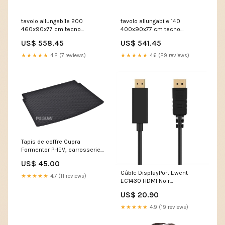
tavolo allungabile 200
tavolo allungabile 140
460x90x77 cm tecno
400x90x77 cm tecno
premium cemento telaio
premium cemento telaio
US$ 558.45
US$ 541.45
antracite 307027
antracite 307017
VE1819APPI019-CT
PATIO/M/G31/37MBAR/Q/O/G
★★★★★
4.2 (7 reviews)
★★★★★
4.6 (29 reviews)
Tapis de coffre Cupra
Formentor PHEV, carrosserie
suv, fabrication 01.2021 -
US$ 45.00
présent, coffre inférieur et
Câble DisplayPort Ewent
supérieur | 430004 Touareg II
★★★★★
4.7 (11 reviews)
EC1430 HDMI Noir
Marque_Seva Import
US$ 20.90
★★★★★
4.9 (19 reviews)