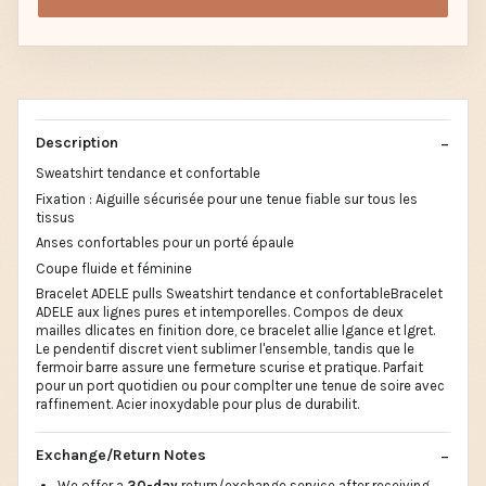
Description
Sweatshirt tendance et confortable
Fixation : Aiguille sécurisée pour une tenue fiable sur tous les
tissus
Anses confortables pour un porté épaule
Coupe fluide et féminine
Bracelet ADELE pulls Sweatshirt tendance et confortableBracelet
ADELE aux lignes pures et intemporelles. Compos de deux
mailles dlicates en finition dore, ce bracelet allie lgance et lgret.
Le pendentif discret vient sublimer l'ensemble, tandis que le
fermoir barre assure une fermeture scurise et pratique. Parfait
pour un port quotidien ou pour complter une tenue de soire avec
raffinement. Acier inoxydable pour plus de durabilit.
Exchange/Return Notes
We offer a
30-day
return/exchange service after receiving.