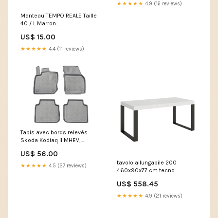
★★★★★
4.9 (16 reviews)
Manteau TEMPO REALE Taille
40 / L Marron
Matiere_Viscose
US$ 15.00
★★★★★
4.4 (11 reviews)
Tapis avec bords relevés
Skoda Kodiaq II MHEV,
fabrication 02.2024 - présent,
US$ 56.00
carrosserie suv 5-7 places,
tavolo allungabile 200
sans 3 ème file de sièges |
★★★★★
4.5 (27 reviews)
460x90x77 cm tecno
603993 submodel 6695
premium bianco frassino
US$ 558.45
telaio antracite 307025 SRX-
50
★★★★★
4.9 (21 reviews)