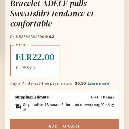
Bracelet ADELE pulls
Sweatshirt tendance et
confortable
SKU: 53589394999
4.3
EUR22.00
EUR55.00
Pay in 4 interest-free payments of
$5.50
Learn more
Shipping Estimate
USA
Change
Ships within 48 hours · Estimated delivery
Aug 10
-
Aug
15
ADD TO CART