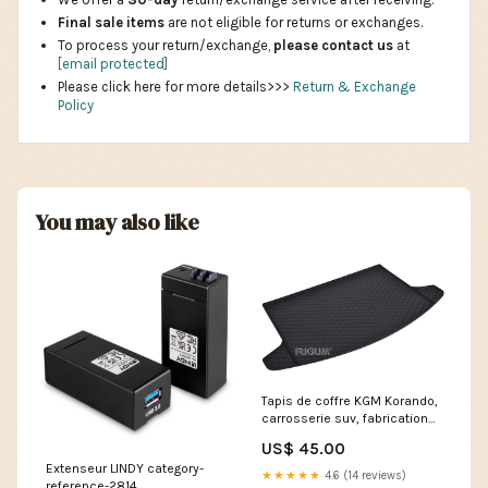
Final sale items
are not eligible for returns or exchanges.
To process your return/exchange,
please contact us
at
[email protected]
Please click here for more details>>>
Return & Exchange
Policy
You may also like
Tapis de coffre KGM Korando,
carrosserie suv, fabrication
2025 - présent, coffre
US$ 45.00
inférieur et supérieur, sans
Extenseur LINDY category-
coffre intermédiaire | 431001
★★★★★
4.6 (14 reviews)
reference-2814
an fabricatie 01.2020 -