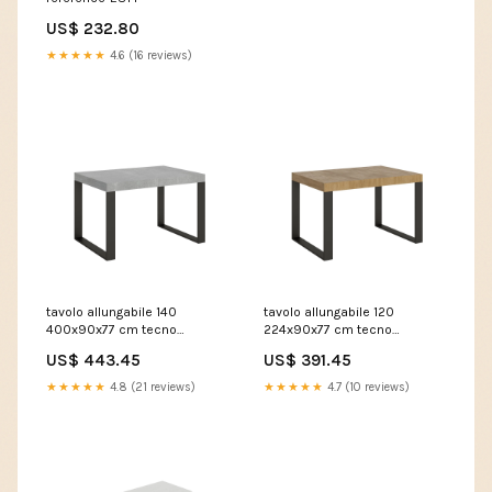
08.2020
US$ 232.80
★★★★★
4.6 (16 reviews)
tavolo allungabile 140
tavolo allungabile 120
400x90x77 cm tecno
224x90x77 cm tecno
cemento telaio antracite
premium quercia natura
US$ 443.45
US$ 391.45
306973 A1-4XLNEW010815
telaio antracite 306994
5914052
★★★★★
4.8 (21 reviews)
★★★★★
4.7 (10 reviews)