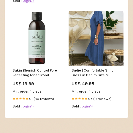
Sold :
Login>>
Sukin Blemish Control Pore
Sadie | Comfortable Shirt
Perfecting Toner 125ml
Dress in Denim Size:M
EVOLUTION BOTANICALS
US$ 13.99
US$ 49.95
Min. order: 1 piece
Min. order: 1 piece
4.1 (30 reviews)
4.7 (9 reviews)
★★★★★
★★★★★
Sold :
Login>>
Sold :
Login>>