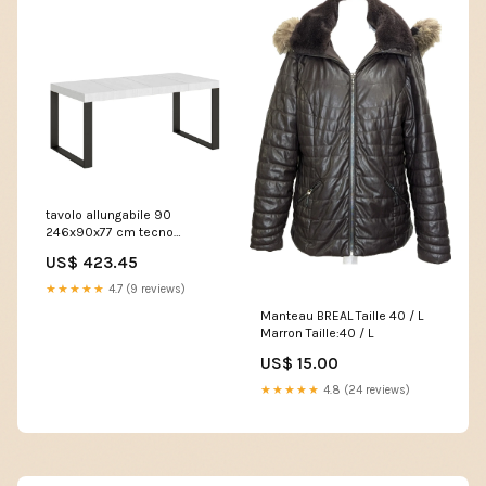
tavolo allungabile 90
246x90x77 cm tecno
premium bianco frassino
US$ 423.45
telaio antracite 306987 A1-
SFT453
★★★★★
4.7 (9 reviews)
Manteau BREAL Taille 40 / L
Marron Taille:40 / L
US$ 15.00
★★★★★
4.8 (24 reviews)