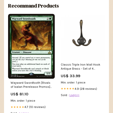
Recommand Products
Classic Triple Iron Wall Hook
Antique Brass - Set of 4
Hooks|Crochet mural triple
US$ 33.99
classique en fer laiton
antique - ensemble de
Min. order: 1 piece
Wayward Swordtooth [Rivals
4 crochets Stackable
of Ixalan Prerelease Promos]
4.9 (28 reviews)
★★★★★
Ulgrotha
US$ 81.10
Sold :
Login>>
Min. order: 1 piece
4.7 (10 reviews)
★★★★★