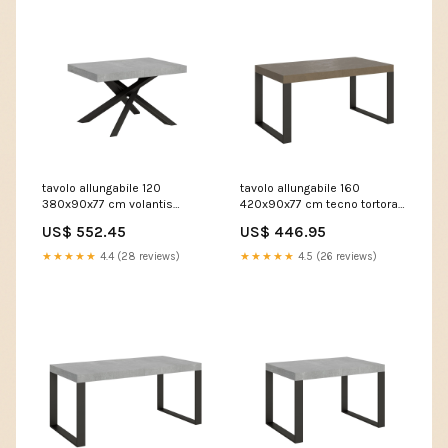
tavolo allungabile 120
tavolo allungabile 160
380x90x77 cm volantis
420x90x77 cm tecno tortora
cemento telaio antracite
telaio antracite 306978
US$ 552.45
US$ 446.95
307067 gamingnero
DANIS186LINT02C08
★★★★★
4.4 (28 reviews)
★★★★★
4.5 (26 reviews)