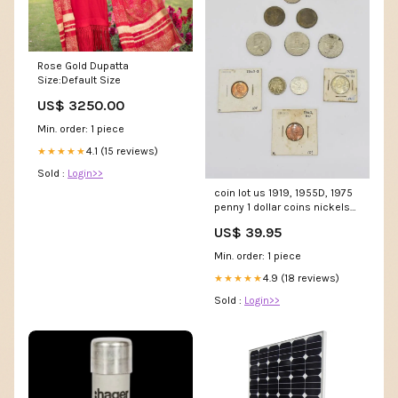
Rose Gold Dupatta
Size:Default Size
US$ 3250.00
Min. order: 1 piece
4.1 (15 reviews)
★★★★★
Sold :
Login>>
coin lot us 1919, 1955D, 1975
penny 1 dollar coins nickels
half dollar 14697 softail
US$ 39.95
Min. order: 1 piece
4.9 (18 reviews)
★★★★★
Sold :
Login>>