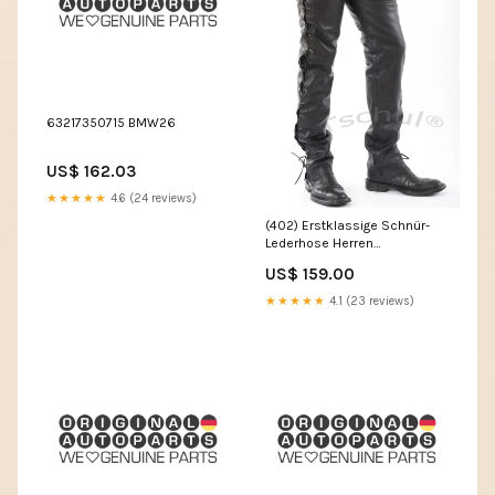
63217350715 BMW26
US$ 162.03
★★★★★
4.6 (24 reviews)
(402) Erstklassige Schnür-
Lederhose Herren
*RINDSLEDER*
US$ 159.00
Motorradjacken
★★★★★
4.1 (23 reviews)