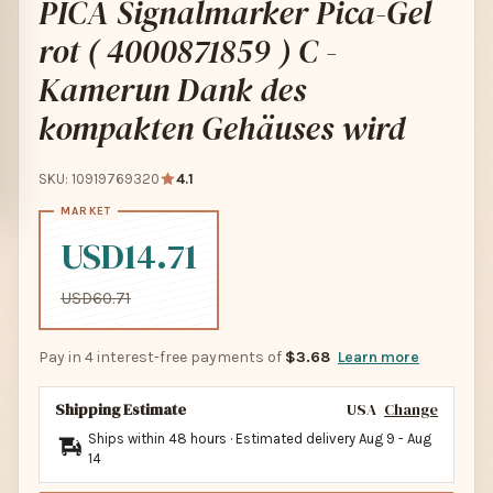
PICA Signalmarker Pica-Gel
rot ( 4000871859 ) C -
Kamerun Dank des
kompakten Gehäuses wird
SKU: 10919769320
4.1
USD14.71
USD60.71
Pay in 4 interest-free payments of
$3.68
Learn more
Shipping Estimate
USA
Change
Ships within 48 hours · Estimated delivery
Aug 9
-
Aug
14