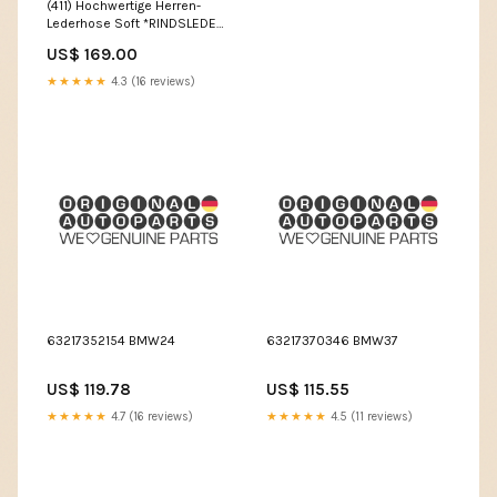
(411) Hochwertige Herren-
Lederhose Soft *RINDSLEDER-
ANILINE* Size:29
US$ 169.00
★★★★★
4.3 (16 reviews)
63217352154 BMW24
63217370346 BMW37
US$ 119.78
US$ 115.55
★★★★★
4.7 (16 reviews)
★★★★★
4.5 (11 reviews)