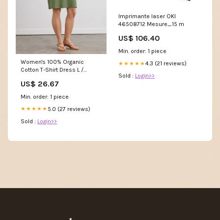
Imprimante laser OKI
46508712 Mesure_15 m
US$ 106.40
Min. order: 1 piece
Women's 100% Organic
4.3 (21 reviews)
★★★★★
Cotton T-Shirt Dress L /
Sold :
Login>>
Willow Green
US$ 26.67
Min. order: 1 piece
5.0 (27 reviews)
★★★★★
Sold :
Login>>