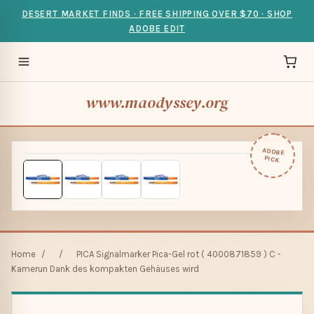
DESERT MARKET FINDS · FREE SHIPPING OVER $70 · SHOP
ADOBE EDIT
www.maodyssey.org
ADOBE
PICK
Home
/
/
PICA Signalmarker Pica-Gel rot ( 4000871859 ) C -
Kamerun Dank des kompakten Gehäuses wird