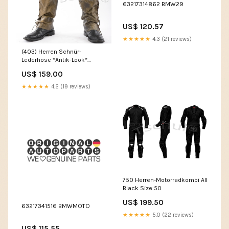
63217314862 BMW29
US$ 120.57
★★★★★
4.3 (21 reviews)
(403) Herren Schnür-
Lederhose *Antik-Look*
Rindsleder Motorradhosen
US$ 159.00
★★★★★
4.2 (19 reviews)
750 Herren-Motorradkombi All
Black Size:50
US$ 199.50
63217341516 BMWMOTO
★★★★★
5.0 (22 reviews)
US$ 115.55