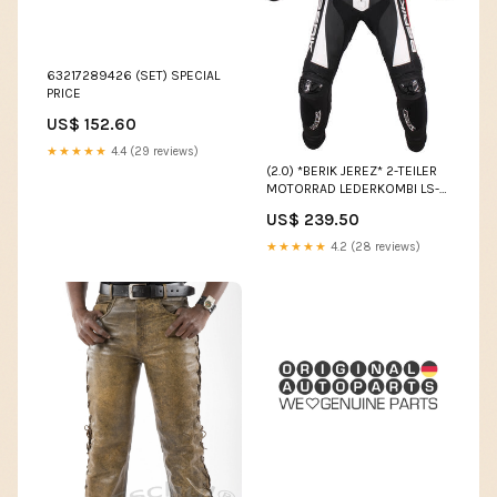
63217289426 (SET) SPECIAL
PRICE
US$ 152.60
★★★★★
4.4 (29 reviews)
(2.0) *BERIK JEREZ* 2-TEILER
MOTORRAD LEDERKOMBI LS-2
10435 Größe:56
US$ 239.50
★★★★★
4.2 (28 reviews)