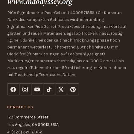
www.maodyssey.org
PICA Signalmarker Pica-Gel rot ( 4000871859 ) C - Kamerun
Dank des kompakten Gehäuses wirdLieferumfang:
Signalmarker Pica Gel rot Produktbeschreibung: markiert auf
glatten und rauen Materialien, egal ob trocken, nass, rostig,
lig, hell, dunkel, hei oder kalt nach Trocknungsphase hoch
permanent wetterfest, lichtbestndig Strichbreite 2 8 mm
Clorid frei (fr Markierungen auf Edelstahl geeignet)
Markierungen temperaturbestndig bis ca. 1000 C ersetzt bis
zu 4 regulre Tubenschreiber 50 ml Lieferung im Kcherschoner
mit Taschenclip Technische Daten:
CONTACT US
123 Commerce Street
Los Angeles, CA 90015, USA
+1 (323) 325-2832