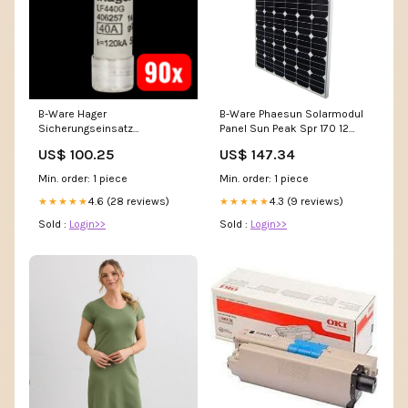
B-Ware Hager
B-Ware Phaesun Solarmodul
Sicherungseinsatz
Panel Sun Peak Spr 170 12
Feinsicherung G G 14x51mm
Photovoltaikmodul
US$ 100.25
US$ 147.34
Lf440 G 40 A Weiß 90 Stück
Rückkontaktzellen Profi Cook
508
Min. order: 1 piece
Min. order: 1 piece
4.6 (28 reviews)
4.3 (9 reviews)
★★★★★
★★★★★
Sold :
Login>>
Sold :
Login>>