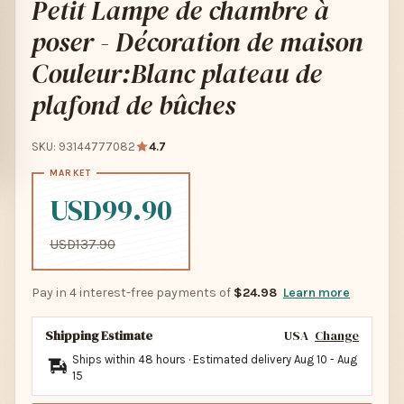
Petit Lampe de chambre à
poser - Décoration de maison
Couleur:Blanc plateau de
plafond de bûches
SKU: 93144777082
4.7
USD99.90
USD137.90
Pay in 4 interest-free payments of
$24.98
Learn more
Shipping Estimate
USA
Change
Ships within 48 hours · Estimated delivery
Aug 10
-
Aug
15