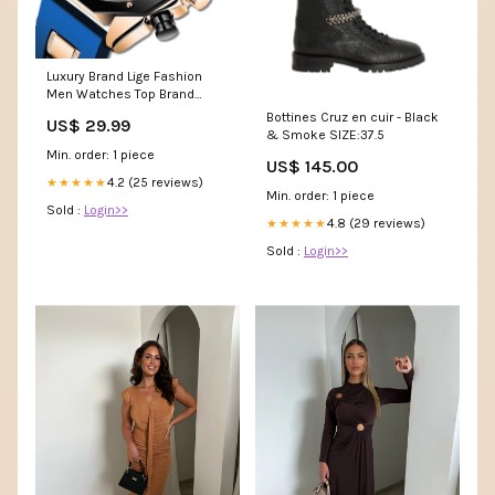
Luxury Brand Lige Fashion
Men Watches Top Brand
Luxury Silicone Sport Watch
Bottines Cruz en cuir - Black
US$ 29.99
Men Quartz Date Clock
& Smoke SIZE:37.5
Waterproof Wristwatch
Min. order: 1 piece
US$ 145.00
Chronograph Clock Man With
Box Rolex Alternatives
4.2 (25 reviews)
★★★★★
Min. order: 1 piece
Sold :
Login>>
4.8 (29 reviews)
★★★★★
Sold :
Login>>