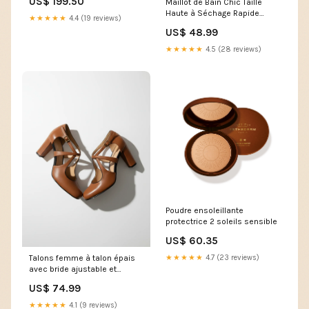
US$ 199.50
Maillot de Bain Chic Taille
Haute à Séchage Rapide
★★★★★
4.4 (19 reviews)
Taille:M
US$ 48.99
★★★★★
4.5 (28 reviews)
Poudre ensoleillante
protectrice 2 soleils sensible
US$ 60.35
Talons femme à talon épais
★★★★★
4.7 (23 reviews)
avec bride ajustable et
design découpé 2916162303
US$ 74.99
★★★★★
4.1 (9 reviews)