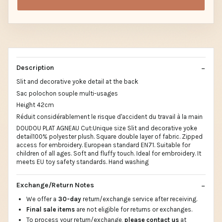
Description
Slit and decorative yoke detail at the back
Sac polochon souple multi-usages
Height 42cm
Réduit considérablement le risque d'accident du travail à la main
DOUDOU PLAT AGNEAU Cut:Unique size Slit and decorative yoke
detail100% polyester plush. Square double layer of fabric. Zipped
access for embroidery. European standard EN71. Suitable for
children of all ages. Soft and fluffy touch. Ideal for embroidery. It
meets EU toy safety standards. Hand washing
Exchange/Return Notes
We offer a
30-day
return/exchange service after receiving.
Final sale items
are not eligible for returns or exchanges.
To process your return/exchange,
please contact us
at