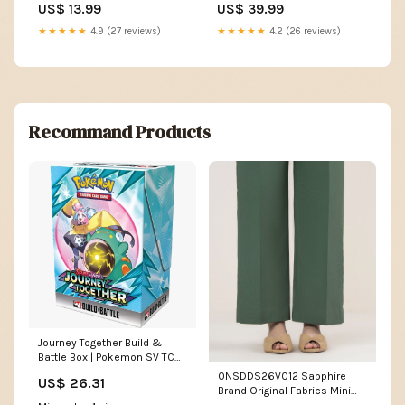
US$ 13.99
US$ 39.99
★★★★★
4.9 (27 reviews)
★★★★★
4.2 (26 reviews)
Recommand Products
Journey Together Build &
Battle Box | Pokemon SV TCG
Deck
0NSDDS26V012 Sapphire
US$ 26.31
Brand Original Fabrics Mini
Dress