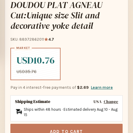
DOUDOU PLAT AGNEAU
Cut:Unique size Slit and
decorative yoke detail
SKU: 88972862011
4.7
USD10.76
USD35.76
Pay in 4 interest-free payments of
$2.69
Learn more
Shipping Estimate
USA
Change
Ships within 48 hours · Estimated delivery
Aug 10
-
Aug
15
ADD TO CART