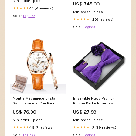
Min. order: 1 piece
US$ 745.00
4.1 (8 reviews)
★★★★★
Min. order: 1 piece
Sold :
Login>>
4.1 (6 reviews)
★★★★★
Sold :
Login>>
Montre Mécanique Cristal
Ensemble Nœud Papillon
Saphir Bracelet Cuir Pour
Broche Poche Homme -
Femme Couleur:Orange
Polyester Tatting Élégant
US$ 76.90
US$ 27.99
Couleur:Rouge
Min. order: 1 piece
Min. order: 1 piece
4.8 (7 reviews)
4.7 (29 reviews)
★★★★★
★★★★★
Sold :
Login>>
Sold :
Login>>