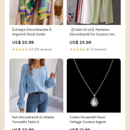
Écharpe Décontractée À
【Coton Et Lin】Pantalon
Imprimé Floral Solde
Décontracté De Couleur Unie
100% Coton
US$ 22.99
US$ 25.99
★★★★★
4.2 (25 reviews)
★★★★★
4.1 (7 reviews)
Pull Décontracté En Maille
Collier Pendentif Fleuri
Torsadée Taille:S
Vintage Couleur:Argent
US$ 33.99
US$ 12.99