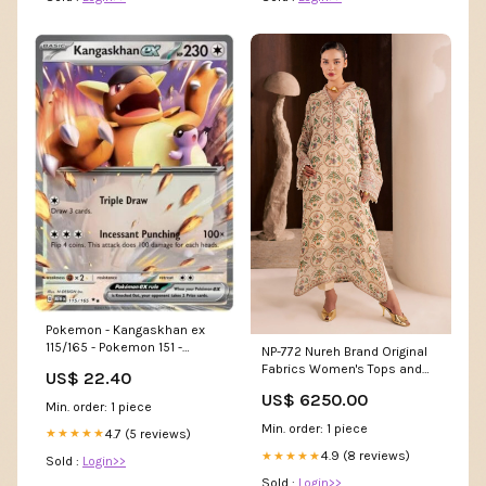
Pokemon - Kangaskhan ex
115/165 - Pokemon 151 -
NP-772 Nureh Brand Original
Double Rare - Holo Foil
Fabrics Women's Tops and
US$ 22.40
Blouses
US$ 6250.00
Min. order: 1 piece
Min. order: 1 piece
4.7 (5 reviews)
★★★★★
4.9 (8 reviews)
★★★★★
Sold :
Login>>
Sold :
Login>>