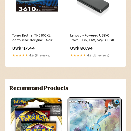
Toner Brother TN3610XL
Lenovo - Powered USB-C
cartouche d'origine - Noir - TN-
Travel Hub, 13W, 5V/3A USB-C
3610XL Disque dur
port, Iron Grey - 4X90S92381
US$ 117.44
US$ 86.94
intégré_Non
Type_Adaptateur secteur
★★★★★
4.8 (6 reviews)
★★★★★
4.9 (16 reviews)
Recommand Products