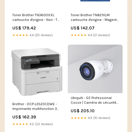
Toner Brother TN3600XXL
Toner Brother TN821XLM
cartouche d'origine - Noir - TN-
cartouche d'origine - Magenta
3600XXL Type_Canon 057
- TN-821XLM Type_Brother
US$ 179.42
US$ 142.07
TN135
★★★★★
4.4 (20 reviews)
★★★★★
4.4 (21 reviews)
Ubiquiti - G5 Professional
Cosse | Caméra de sécurité
Brother - DCP-L3520CDWE -
IP - UVC-G5-Pro Type_Brother
Imprimante multifonction 3
US$ 205.10
TZe-421
en 1 Laser | Couleur | WiFi -
US$ 162.39
DCPL3520CDWERE1 brother-
★★★★★
4.9 (10 reviews)
mfc-l-8650-cdw-006r03395-
★★★★★
4.2 (22 reviews)
006r03396-006r03397-