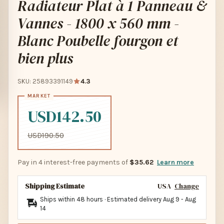
Radiateur Plat à 1 Panneau &
Vannes - 1800 x 560 mm -
Blanc Poubelle fourgon et
bien plus
SKU: 25893391149
4.3
USD142.50
USD190.50
Pay in 4 interest-free payments of
$35.62
Learn more
Shipping Estimate
USA
Change
Ships within 48 hours · Estimated delivery
Aug 9
-
Aug
14