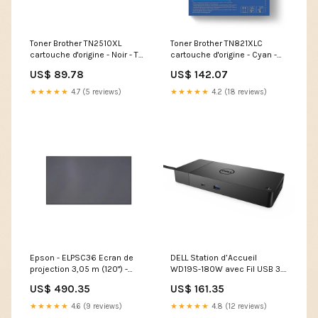
Toner Brother TN2510XL
Toner Brother TN821XLC
cartouche d'origine - Noir - TN-
cartouche d'origine - Cyan -
2510XL Format_AG4
TN-821XLC Type_Kyocera TK-
US$ 89.78
US$ 142.07
5160
★★★★★
4.7 (5 reviews)
★★★★★
4.2 (18 reviews)
Epson - ELPSC36 Ecran de
DELL Station d’Accueil
projection 3,05 m (120") -
WD19S-180W avec Fil USB 3.2
V12H002AG0
Gen 2 (3.1 Gen 2) Type-C Noir
US$ 490.35
US$ 161.35
Compatibilité_HP Laserjet
Type_Brother HL-L-2310
4500
★★★★★
4.6 (9 reviews)
★★★★★
4.8 (12 reviews)