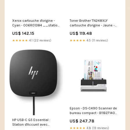
Xerox cartouche d'origine -
Toner Brother TN248XLY
Cyan - 006R01384 __station
cartouche d'origine - Jaune -
assis debout
TN-248XLY Type de
US$ 142.15
US$ 119.48
capteur_LED
★★★★★
4.1 (22 reviews)
★★★★★
4.5 (11 reviews)
Epson - DS-C490 Scanner de
bureau compact - B11B271401
Type_Lexmark MS911
HP USB-C G5 Essential :
US$ 247.78
Station d'Accueil avec
★★★★★
4.8 (19 reviews)
Ethernet et Multi-Écran