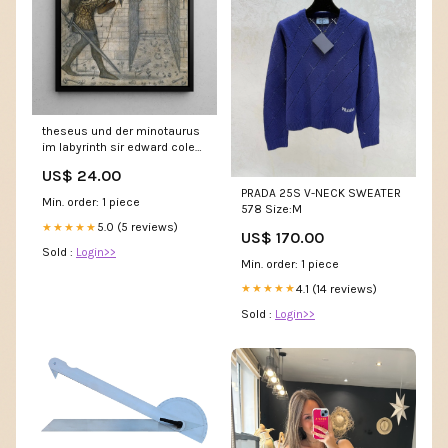
theseus und der minotaurus
im labyrinth sir edward coley
burne jones batch 1 & 2
US$ 24.00
PRADA 25S V-NECK SWEATER
Min. order: 1 piece
578 Size:M
5.0 (5 reviews)
★★★★★
US$ 170.00
Sold :
Login>>
Min. order: 1 piece
4.1 (14 reviews)
★★★★★
Sold :
Login>>