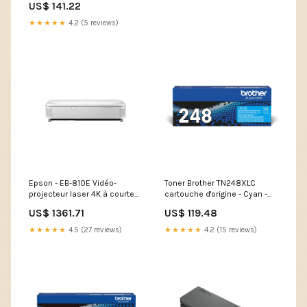
US$ 141.22
Capacité d’alimentation
totale_250
★★★★★
4.2 (5 reviews)
Epson - EB-810E Vidéo-
Toner Brother TN248XLC
projecteur laser 4K à courte
cartouche d'origine - Cyan -
focale - V11HA99080 Type_HP
TN-248XLC Matrix (2D) codes
US$ 1361.71
US$ 119.48
649X
barres acceptés_Codes
composites
★★★★★
4.5 (27 reviews)
★★★★★
4.2 (15 reviews)