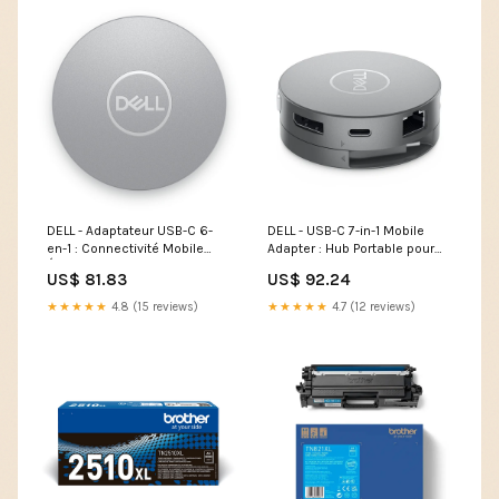
006r03398-dr321cl-dr321clp-
tn321bk-tn321c-tn321m-
tn321y-tn326bk-tn326c-
tn326m-esi9785512
DELL - Adaptateur USB-C 6-
DELL - USB-C 7-in-1 Mobile
en-1 : Connectivité Mobile
Adapter : Hub Portable pour
Étendue et Performante -
Connectivité Optimale -
US$ 81.83
US$ 92.24
DA305 Type_Ricoh M C250 H
DA310 Type_HP 651A
★★★★★
4.8 (15 reviews)
★★★★★
4.7 (12 reviews)