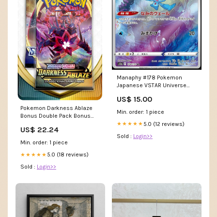
Manaphy #178 Pokemon
Japanese VSTAR Universe
yugioh
US$ 15.00
Pokemon Darkness Ablaze
Min. order: 1 piece
Bonus Double Pack Bonus
Booster Set Sword & Shield :
5.0 (12 reviews)
★★★★★
US$ 22.24
Toys & Games
Sold :
Login>>
Min. order: 1 piece
5.0 (18 reviews)
★★★★★
Sold :
Login>>