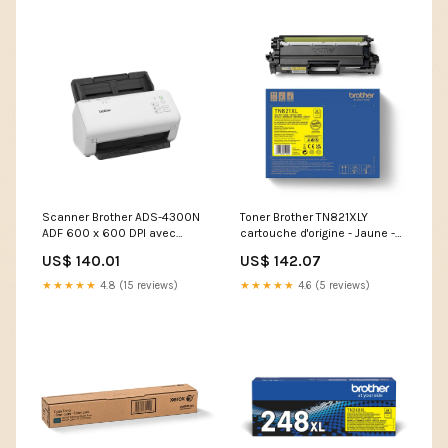
Scanner Brother ADS-4300N
Toner Brother TN821XLY
ADF 600 x 600 DPI avec
cartouche d'origine - Jaune -
Ethernet et USB Type_Brother
TN-821XLY Type_Samsung
US$ 140.01
US$ 142.07
DK-11218
ML-1910
★★★★★
4.8 (15 reviews)
★★★★★
4.6 (5 reviews)