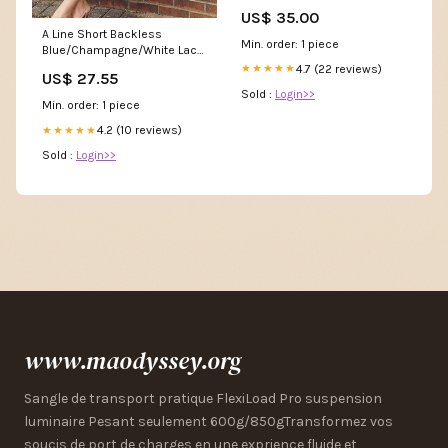
LeeWomensWear
US$ 35.00
A Line Short Backless
Min. order: 1 piece
Blue/Champagne/White Lace
Prom Dresses,cocktail –
4.7 (22 reviews)
★★★★★
US$ 27.55
jkprom
Sold :
Login>>
Min. order: 1 piece
4.2 (10 reviews)
★★★★★
Sold :
Login>>
www.maodyssey.org
Sangle de transport pratique FlexiLoad Pro suspension
luminaire Pesant seulement 600g/850gTransformez vos
soucis de port de charges en une exprience fluide et