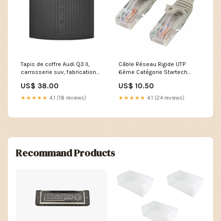
Tapis de coffre Audi Q3 II,
Câble Réseau Rigide UTP
carrosserie suv, fabrication
6ème Catégorie Startech
08.2018 - présent, avec
45PAT7MGR 7 m Gris
US$ 38.00
US$ 10.50
subwoofer | DZ414365 an
Marque_Mountain
fabricatie 02.2004 - 2010
★★★★★
4.1 (18 reviews)
★★★★★
4.1 (24 reviews)
Recommand Products