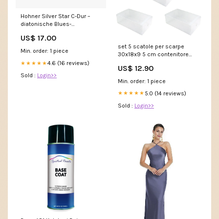
Hohner Silver Star C-Dur –
diatonische Blues-
Mundharmonika im Richter-
US$ 17.00
System, 10 Löcher & 3
set 5 scatole per scarpe
Oktaven Key:C
Min. order: 1 piece
30x18x9 5 cm contenitore
organizzatore salvaspazio
4.6 (16 reviews)
★★★★★
US$ 12.90
trasparenti 221352
Sold :
Login>>
14227900BN
Min. order: 1 piece
5.0 (14 reviews)
★★★★★
Sold :
Login>>