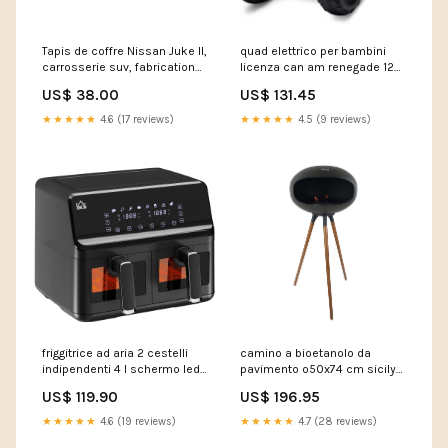
Tapis de coffre Nissan Juke II,
quad elettrico per bambini
carrosserie suv, fabrication
licenza can am renegade 12v
09.2019 - présent, coffre
atv telecomando e
US$ 38.00
US$ 131.45
supérieur | DZ413535 an
ammortizzatori rosso 304015
fabricatie 02.2019 - 07.2023
0322260000
★★★★★
4.6 (17 reviews)
★★★★★
4.5 (9 reviews)
friggitrice ad aria 2 cestelli
camino a bioetanolo da
indipendenti 4 l schermo led
pavimento o50x74 cm sicily
touch nero 303985 500-
in stile nordico in metallo
US$ 119.90
US$ 196.95
1CH12
nero e gambe in legno rovere
304433 2300150500
★★★★★
4.6 (19 reviews)
★★★★★
4.7 (28 reviews)