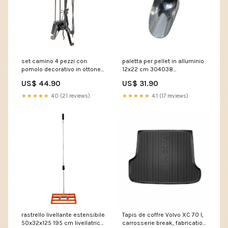
set camino 4 pezzi con
paletta per pellet in alluminio
pomolo decorativo in ottone
12x22 cm 304038
in ferro verniciato grigio
3700194406127
US$ 44.90
US$ 31.90
martellato 304048 A1-
LNEW010492
★★★★★
4.0 (21 reviews)
★★★★★
4.1 (17 reviews)
rastrello livellante estensibile
Tapis de coffre Volvo XC 70 I,
50x32x125 195 cm livellatrice
carrosserie break, fabrication