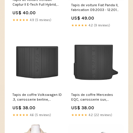
Captur II E-Tech Full Hybrid,
Tapis de voiture Fiat Panda II,
fabrication 08.2022 - présent,
fabrication 09.2003 - 12.2012,
US$ 40.00
carrosserie suv | 905007 an
carrosserie berline | 919 Auris
US$ 49.00
fabricatie 2010 - 12.2014
★★★★★
4.9 (5 reviews)
★★★★★
4.2 (9 reviews)
Tapis de coffre Volkswagen ID
Tapis de coffre Mercedes
.3, carrosserie berline,
EQC, carrosserie suv,
fabrication 11.2019 - présent,
fabrication 05.2019 - présent,
US$ 38.00
US$ 38.00
coffre supérieur | DZ412118
la roue complète- normal |
05.2019 - 08.2024
DZ413610 an fabricatie
★★★★★
4.6 (5 reviews)
★★★★★
4.2 (22 reviews)
03.2017 - 10.2023