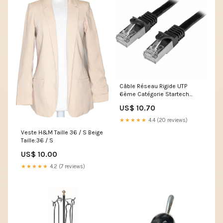
Câble Réseau Rigide UTP
6ème Catégorie Startech
N6SPAT1MBK 1 m
US$ 10.70
Marque_Solera
★★★★★
4.4 (20 reviews)
Veste H&M Taille 36 / S Beige
Taille:36 / S
US$ 10.00
★★★★★
4.2 (7 reviews)