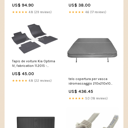
in acciaio arancione 304472
2000 - 2007, sauf modèles r
US$ 94.90
US$ 38.00
VE1621AGUE031-SR
et modèles avec système de
navigation en option |
★★★★★
4.8 (29 reviews)
★★★★★
4.6 (17 reviews)
DZ402928 LF Euro 6
Tapis de voiture Kia Optima
IV, fabrication 11.2015 -
12.2020, carrosserie sedán |
US$ 45.00
903560 Golf
telo copertura per vasca
★★★★★
4.8 (22 reviews)
idromassaggio 210x210x10
cm design pieghevole con
US$ 436.45
maniglie e cinghie grigio
304458 VE8021APPI023-SR
★★★★★
5.0 (18 reviews)