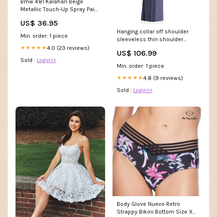
Bmw 481 Kalahari Beige
Metallic Touch-Up Spray Paint
kit:Primer and Base Coat
US$ 36.95
Hanging collar off shoulder
Min. order: 1 piece
sleeveless thin shoulder
straps backless and floor
4.0 (23 reviews)
★★★★★
US$ 106.99
length evening dress
Sold :
Login>>
cgw5394
Min. order: 1 piece
4.8 (9 reviews)
★★★★★
Sold :
Login>>
Body Glove Nuevo Retro
Strappy Bikini Bottom Size XS