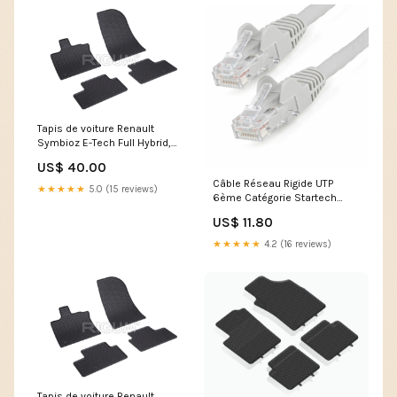
Tapis de voiture Renault
Symbioz E-Tech Full Hybrid,
fabrication 07.2024 - présent,
US$ 40.00
carrosserie suv | 905007
Câble Réseau Rigide UTP
Ypsilon III MHEV
★★★★★
5.0 (15 reviews)
6ème Catégorie Startech
N6LPATCH5MGR 5 m
US$ 11.80
category-reference-2874
★★★★★
4.2 (16 reviews)
Tapis de voiture Renault