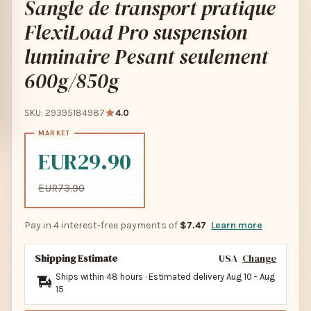
Sangle de transport pratique
FlexiLoad Pro suspension
luminaire Pesant seulement
600g/850g
SKU: 29395184987
4.0
EUR29.90
EUR73.90
Pay in 4 interest-free payments of
$7.47
Learn more
Shipping Estimate
USA
Change
Ships within 48 hours · Estimated delivery
Aug 10
-
Aug
15