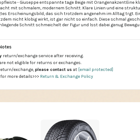
nopfleiste - Giuseppe entspannte tage Beige mit OrangenakzentEine k
cht mit schmalem, modernem Schnitt. Klare Linien und eine struktu
gtes Erscheinungsbild, das sich trotzdem angenehm im Alltag trgt. Ein
otzdem nicht klobig wirkt, ist gar nicht so einfach. Diese schmal gesc
anliegende Schnitt schmeichelt der Figur und lsst dabei genug Bewegu
Notes
ay
return/exchange service after receiving.
are not eligible for returns or exchanges.
 return/exchange,
please contact us
at
[email protected]
 for more details>>>
Return & Exchange Policy