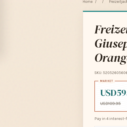
Home
/
/
Freizeitja
Freize
Giusep
Orang
SKU: 5205260560
USD59
USD109.95
Pay in 4 interest