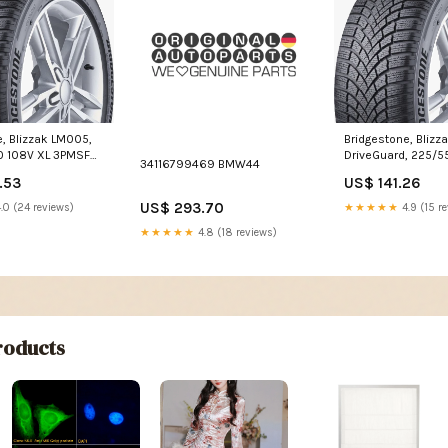
e, Blizzak LM005,
Bridgestone, Bliz
0 108V XL 3PMSF
DriveGuard, 225/5
34116799469 BMW44
XL RFT 3PMSF M+S
.53
US$ 141.26
US$ 293.70
.0 (24 reviews)
★★★★★
4.9 (15 r
★★★★★
4.8 (18 reviews)
oducts