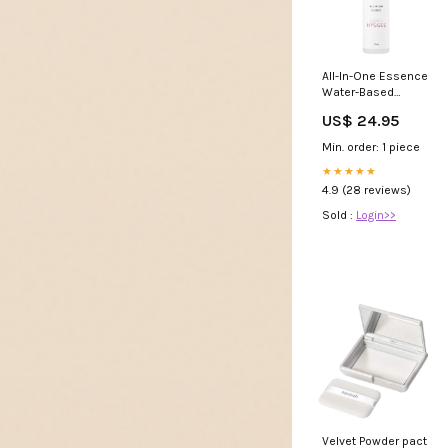
All-In-One Essence
Water-Based
Cleansers
US$ 24.95
Min. order: 1 piece
★★★★★
4.9 (28 reviews)
Sold :
Login>>
Velvet Powder pact