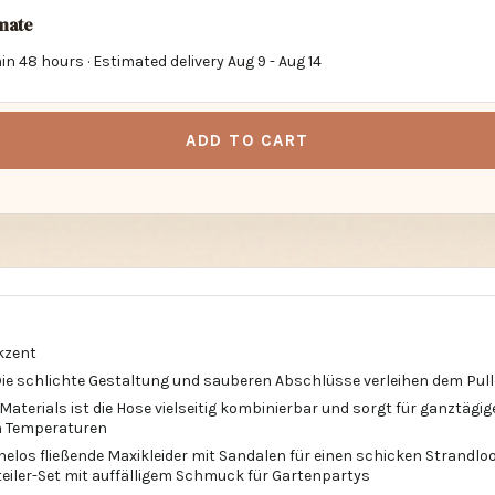
imate
in 48 hours · Estimated delivery
Aug 9
-
Aug 14
ADD TO CART
kzent
 Die schlichte Gestaltung und sauberen Abschlüsse verleihen dem Pull
Materials ist die Hose vielseitig kombinierbar und sorgt für ganztägi
n Temperaturen
elos fließende Maxikleider mit Sandalen für einen schicken Strandlook
iler-Set mit auffälligem Schmuck für Gartenpartys