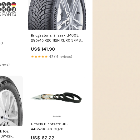
Bridgestone, Blizzak LM005,
285/45 R20 112H XL R0 3PMSF
33
M+S
US$ 141.90
★★★★★
4.7 (16 reviews)
eviews)
Hitachi Dichtsatz HIT-
4465736-EX OQ70
k Ice,
E 3PMSF
US$ 62.22