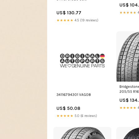
M+S
US$ 104
US$ 130.77
★★★★★
4
★★★★★
4.5 (19 reviews)
Bridgestone
205/55 R16
34116794301 VAG08
M+S
US$ 134.
US$ 50.08
★★★★★
4
★★★★★
5.0 (6 reviews)