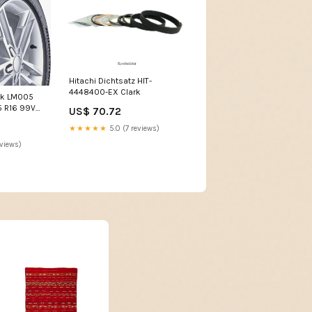
Hitachi Dichtsatz HIT-
4448400-EX Clark
zak LM005
5 R16 99V
US$ 70.72
★★★★★
5.0 (7 reviews)
eviews)