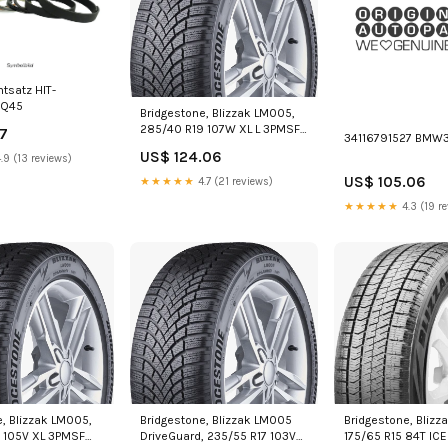
htsatz HIT-
OQ45
Bridgestone, Blizzak LM005,
285/40 R19 107W XL L 3PMSF
07
34116791527 BMW
M+S
US$ 124.06
.9 (13 reviews)
US$ 105.06
★★★★★
4.7 (21 reviews)
★★★★★
4.3 (19 r
e, Blizzak LM005,
Bridgestone, Blizzak LM005
Bridgestone, Blizza
 105V XL 3PMSF
DriveGuard, 235/55 R17 103V
175/65 R15 84T IC