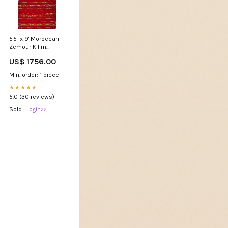
5'5" x 9' Moroccan
Zemour Kilim
Material:Wool
US$ 1756.00
Min. order: 1 piece
★★★★★
5.0 (30 reviews)
Sold :
Login>>