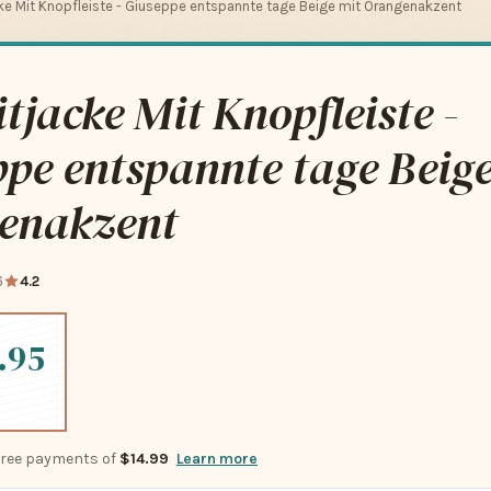
cke Mit Knopfleiste - Giuseppe entspannte tage Beige mit Orangenakzent
itjacke Mit Knopfleiste -
pe entspannte tage Beige
enakzent
6
4.2
.95
-free payments of
$14.99
Learn more