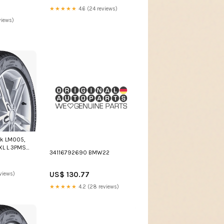
★★★★★
4.6 (24 reviews)
views)
ak LM005,
XL L 3PMSF
34116792690 BMW22
US$ 130.77
views)
★★★★★
4.2 (28 reviews)