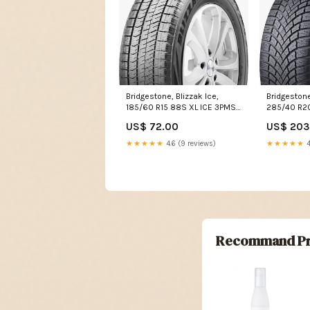
Bridgestone, Blizzak Ice,
Bridgeston
185/60 R15 88S XL ICE 3PMSF
285/40 R2
M+S
M+S
US$ 72.00
US$ 203
★★★★★
4.6 (9 reviews)
★★★★★
4
Recommand Pr