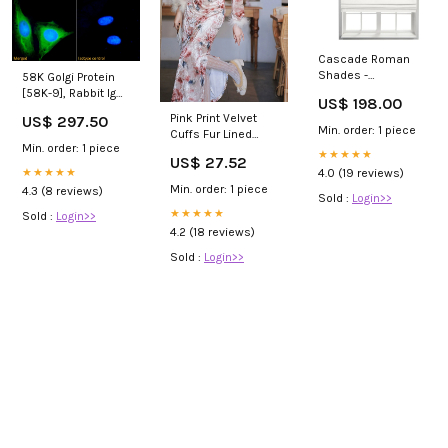
Cascade Roman
Shades -
58K Golgi Protein
Customized
[58K-9], Rabbit IgG,
US$ 198.00
dbproduct_32
Kappa,
Pink Print Velvet
US$ 297.50
Recombinant
Min. order: 1 piece
Cuffs Fur Lined
Monoclonal
Min. order: 1 piece
Plush Cheongsam
★★★★★
Antibody: Low
US$ 27.52
Dress With Fake
4.0 (19 reviews)
Endotoxin-
★★★★★
Fur – Jolly Vintage
Preservative-Free
Min. order: 1 piece
4.3 (8 reviews)
Sold :
Login>>
Preservative Free
★★★★★
Sold :
Login>>
4.2 (18 reviews)
Sold :
Login>>