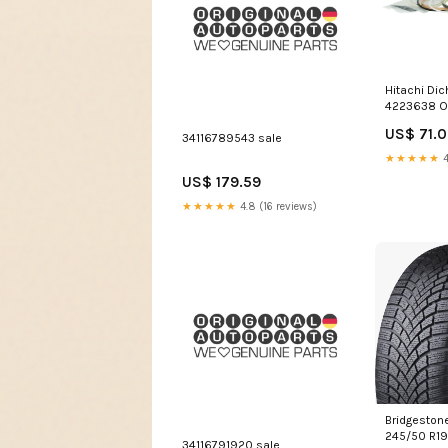
Hitachi Dic
4223638 
US$ 71.
34116789543 sale
★★★★★
4
US$ 179.59
★★★★★
4.8 (16 reviews)
Bridgeston
245/50 R19
34116791920 sale