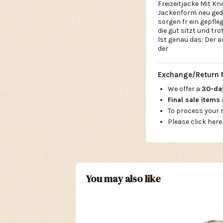
Freizeitjacke Mit K
Jackenform neu geda
sorgen fr ein gepfle
die gut sitzt und tr
lst genau das: Der 
der
Exchange/Return 
We offer a
30-d
Final sale items
To process your
Please click here
You may also like