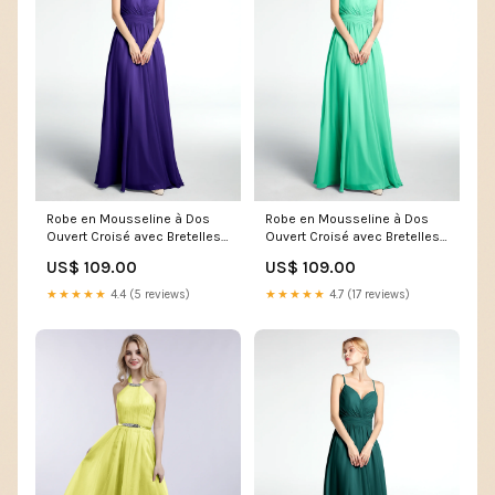
Robe en Mousseline à Dos
Robe en Mousseline à Dos
Ouvert Croisé avec Bretelles
Ouvert Croisé avec Bretelles
Spaghetti Régence mother of
Spaghetti Turquoise Augusta
US$ 109.00
US$ 109.00
the bride dress
★★★★★
4.4 (5 reviews)
★★★★★
4.7 (17 reviews)