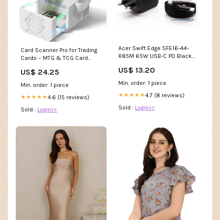
Acer Swift Edge SFE16-44-
Card Scanner Pro for Trading
R85M 65W USB-C PD Black
Cards – MTG & TCG Card
Wall Plug AJP Replacement
Scanner Stand
US$ 13.20
US$ 24.25
Charger mini laptop touch
screen
Min. order: 1 piece
Min. order: 1 piece
4.7 (8 reviews)
★★★★★
4.6 (15 reviews)
★★★★★
Sold :
Login>>
Sold :
Login>>