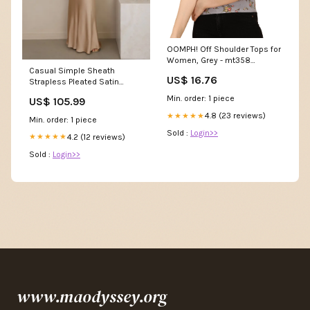
OOMPH! Off Shoulder Tops for
Women, Grey - mt358
Casual Simple Sheath
Women Pure Cotton T-Shirt
US$ 16.76
Strapless Pleated Satin
Champagne Maxi Evening
Min. order: 1 piece
US$ 105.99
Dress msf12875
4.8 (23 reviews)
★★★★★
Min. order: 1 piece
Sold :
Login>>
4.2 (12 reviews)
★★★★★
Sold :
Login>>
www.maodyssey.org