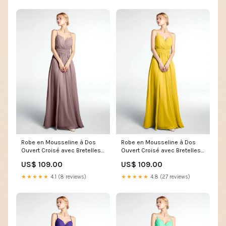
Robe en Mousseline à Dos
Robe en Mousseline à Dos
Ouvert Croisé avec Bretelles
Ouvert Croisé avec Bretelles
Spaghetti Vintage Mauve
Spaghetti Souci Taille:EU32
US$ 109.00
US$ 109.00
Novia
★★★★★
4.1 (8 reviews)
★★★★★
4.8 (27 reviews)