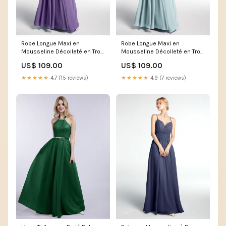
Robe Longue Maxi en
Robe Longue Maxi en
Mousseline Décolleté en Trou
Mousseline Décolleté en Trou
de Serrure de Dos Ouvert
de Serrure de Dos Ouvert
US$ 109.00
US$ 109.00
Tahiti Taille:EU34
Brume Arlene
★★★★★
4.7 (15 reviews)
★★★★★
4.9 (7 reviews)