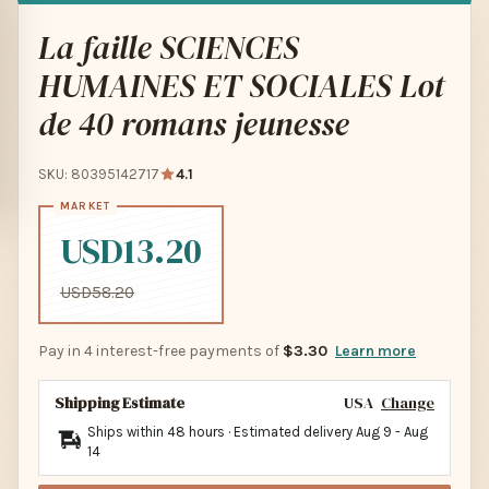
La faille SCIENCES
HUMAINES ET SOCIALES Lot
de 40 romans jeunesse
SKU: 80395142717
4.1
USD13.20
USD58.20
Pay in 4 interest-free payments of
$3.30
Learn more
Shipping Estimate
USA
Change
Ships within 48 hours · Estimated delivery
Aug 9
-
Aug
14