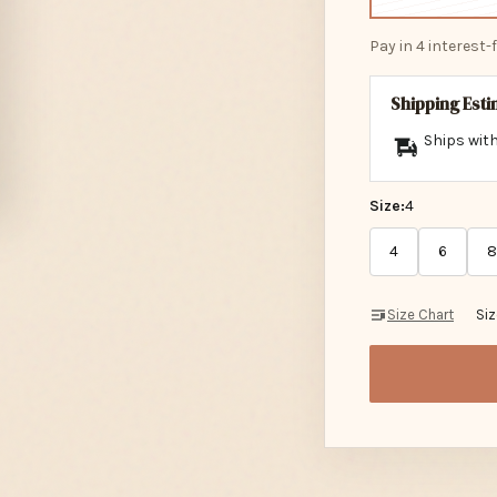
Pay in 4 interest
Shipping Est
Ships with
Size:
4
4
6
8
Size Chart
Si