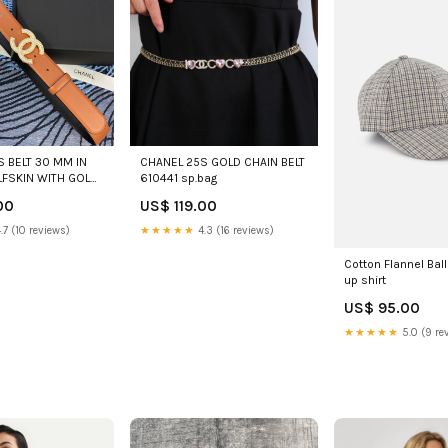
 BELT 30 MM IN
CHANEL 25S GOLD CHAIN BELT
FSKIN WITH GOLD
610441 sp.bag
15101 LP bag
00
US$ 119.00
.7 (10 reviews)
★★★★★
4.3 (16 reviews)
Cotton Flannel Bal
up shirt
US$ 95.00
★★★★★
5.0 (9 re