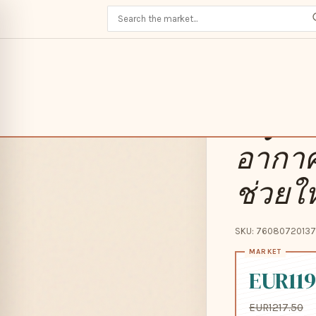
Home
/
/
HOKA-RINCO
ได้อย่างอิสระ
HOKA-
buy_2
อากาศไ
ช่วยให
SKU: 76080720137
EUR119
EUR1217.50