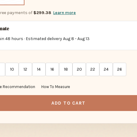
-free payments of
$299.38
Learn more
imate
in 48 hours · Estimated delivery
Aug 8
-
Aug 13
10
12
14
16
18
20
22
24
26
ze Recommendation
How To Measure
ADD TO CART