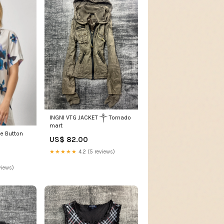
INGNI VTG JACKET ༒ Tornado
mart
ve Button
US$ 82.00
★★★★★
4.2 (5 reviews)
views)