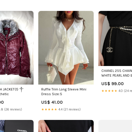
CHANEL 25S CHAIN 
WHITE PEARL AND 
CALFSKIN 612711 U
US$ 99.00
H JACKET(1) ༒
Ruffle Trim Long Sleeve Mini
★★★★★
4.0 (24 r
thetic
Dress Size:S
00
US$ 41.00
.8 (26 reviews)
★★★★★
4.4 (21 reviews)