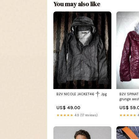
You may also like
B2V SPINAT
B2V NICOLE JACKET46 ༒ Jpg
grunge aes
US$ 59.
US$ 49.00
★★★★★
4
★★★★★
4.9 (17 reviews)