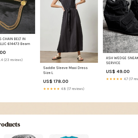
 CHAIN BELT IN
LIC 614473 Bearn
.00
ASH WEDGE SNEAK
.4 (23 reviews)
SERVICE
Saddle Sleeve Maxi Dress
US$ 49.00
Size:L
★★★★★
4.7 (17 re
US$ 178.00
★★★★★
4.8 (17 reviews)
oducts