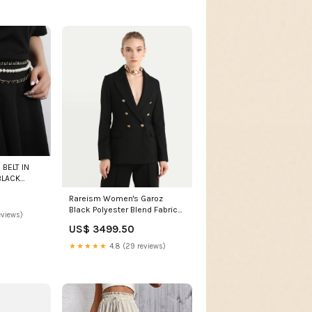
BELT IN
BLACK
S Size:30
Rareism Women's Garoz
Black Polyester Blend Fabric
eviews)
Full Sleeve Lapel Collar Plain
US$ 3499.50
Blazer category_track-pant-
flared
★★★★★
4.8 (29 reviews)