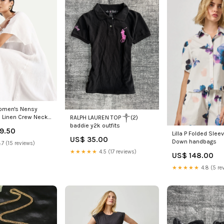
omen's Nensy
 Linen Crew Neck
RALPH LAUREN TOP ༒(2)
 Plain Dress Size:S
baddie y2k outfits
9.50
Lilla P Folded Slee
US$ 35.00
Down handbags
.7 (15 reviews)
★★★★★
4.5 (17 reviews)
US$ 148.00
★★★★★
4.8 (5 re