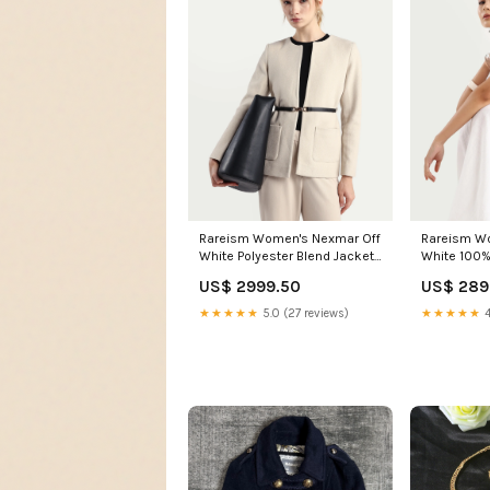
Rareism Women's Nexmar Off
Rareism W
White Polyester Blend Jacket
White 100%
Plain Jacket
Relaxed Fit
US$ 2999.50
US$ 289
NewArrival_Shirts
★★★★★
5.0 (27 reviews)
★★★★★
4