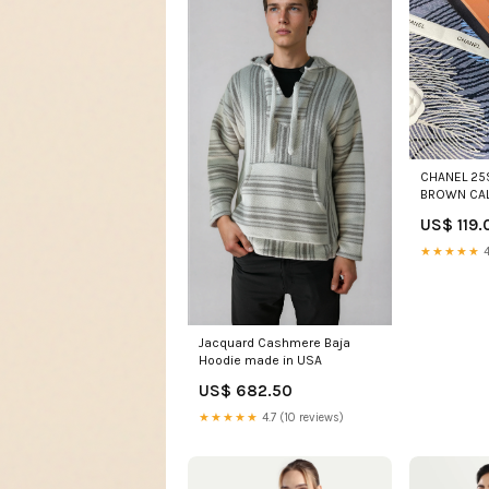
CHANEL 25S
BROWN CAL
HARDWARE 6
US$ 119.
★★★★★
4
Jacquard Cashmere Baja
Hoodie made in USA
US$ 682.50
★★★★★
4.7 (10 reviews)