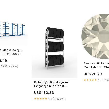
al doppelseitig 6
2000 x T 500 x L
3.49
galsystem
Swarovski® Flatba
.5 (30 reviews)
Moonlight SS6 Stü
US$ 29.70
★★★★★
4.8 (17 re
Reifenregal Grundregal mit
Längsriegeln | Verzinkt –
Feldlast 600 kg Höhe:2500
US$ 150.83
mm 4 Ebenen
★★★★★
4.3 (6 reviews)