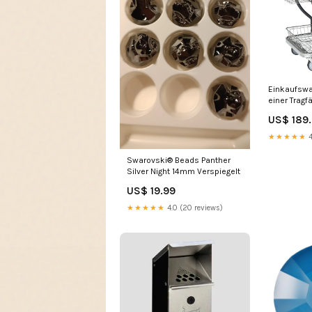
Einkaufswa
einer Tragf
kg Rollen:4
US$ 189
★★★★★
4
Swarovski® Beads Panther
Silver Night 14mm Verspiegelt
US$ 19.99
★★★★★
4.0 (20 reviews)