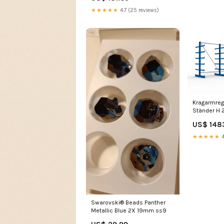
★★★★★
4.7 (25 reviews)
Kragarmreg
Ständer H 
6750 mm
US$ 148
Palettenre
★★★★★
4
Swarovski® Beads Panther
Metallic Blue 2X 19mm ss9