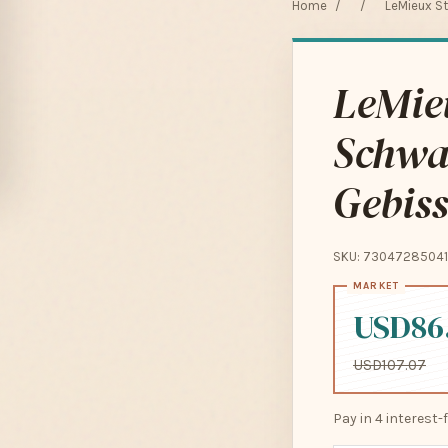
Home
/
/
LeMieux St
LeMieu
Schwar
Gebiss
SKU: 73047285041
USD86
USD107.07
Pay in 4 interest