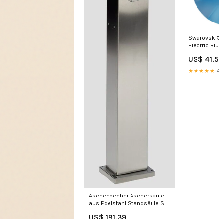
Swarovski®
Electric B
US$ 41.
★★★★★
4
Aschenbecher Aschersäule
aus Edelstahl Standsäule SG
124 Langgutregale
US$ 181.39