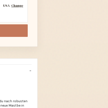
USA
Change
 du nach robusten
n neue Mastbe in