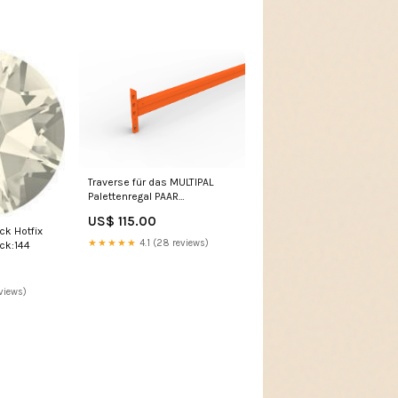
Traverse für das MULTIPAL
Palettenregal PAAR
Länge:2225 mm 2x
US$ 115.00
ck Hotfix
★★★★★
4.1 (28 reviews)
ck:144
views)