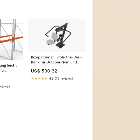
Bizepstrainer | Profi-Arm-Curl-
Bank für Outdoor-Gym und
ng leicht
Homestudio Vertikalregale
US$ 590.32
für
gale
★★★★★
4.9 (19 reviews)
eviews)