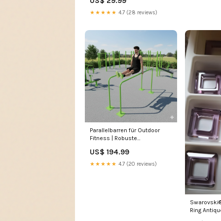
US$ 29.99
★★★★★
4.7 (28 reviews)
Parallelbarren für Outdoor
Fitness | Robuste
Trainingsstation aus Edelstahl
US$ 194.99
Grundregal
★★★★★
4.7 (20 reviews)
Swarovski
Ring Antiq