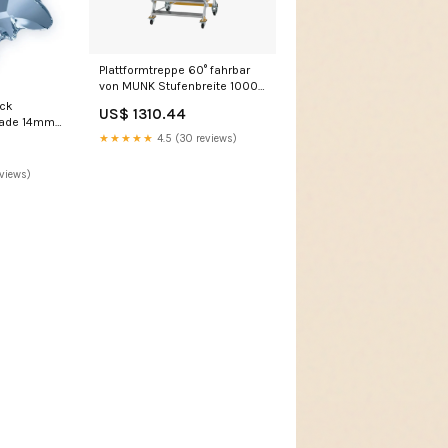
Plattformtreppe 60° fahrbar
von MUNK Stufenbreite 1000
mm Stufenanzahl:7
ack
US$ 1310.44
hade 14mm
★★★★★
4.5 (30 reviews)
eviews)