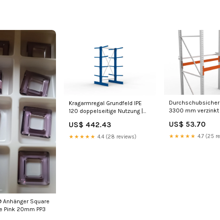
Durchschubsicheru
Kragarmregal Grundfeld IPE
3300 mm verzinkt 
120 doppelseitige Nutzung |
MULTIPAL Umweltre
2000 x 1000 x 500
US$ 53.70
US$ 442.43
Werkzeugschrank
★★★★★
4.7 (25 r
★★★★★
4.4 (28 reviews)
® Anhänger Square
ue Pink 20mm PP3