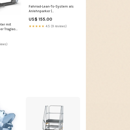
Fahrrad-Lean-To-System als
Anlehnparker |
Vorderradhalter
US$ 155.00
Einstellplätze:6
ter mit
★★★★★
4.5 (9 reviews)
er Traglast
egal
views)