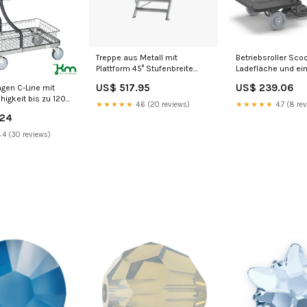
Treppe aus Metall mit
Betriebsroller Scoo
Plattform 45° Stufenbreite
Ladefläche und ein
800 mm Stufenanzahl:6
von 200 kg Metallr
US$ 517.95
US$ 239.06
gen C-Line mit
ähigkeit bis zu 120
★★★★★
4.6 (20 reviews)
★★★★★
4.7 (8 re
 Lenkrollen
.24
.4 (30 reviews)