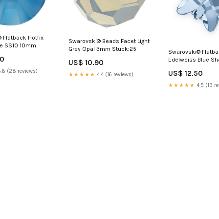
 Flatback Hotfix
Swarovski® Beads Facet Light
lue SS10 10mm
Grey Opal 3mm Stück:25
Swarovski® Flatb
50
Edelweiss Blue S
US$ 10.90
PP16
.8 (28 reviews)
US$ 12.50
★★★★★
4.4 (16 reviews)
★★★★★
4.5 (13 r