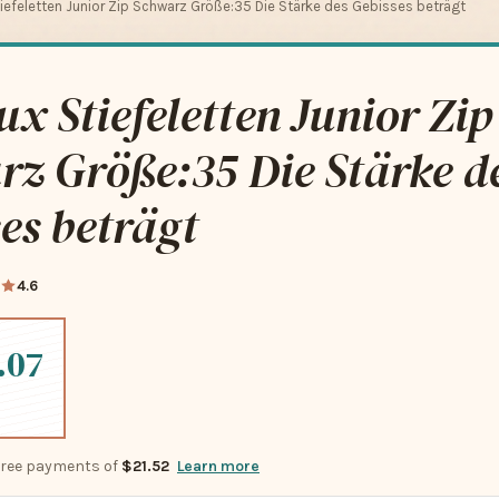
iefeletten Junior Zip Schwarz Größe:35 Die Stärke des Gebisses beträgt
x Stiefeletten Junior Zip
z Größe:35 Die Stärke d
es beträgt
4.6
.07
-free payments of
$21.52
Learn more