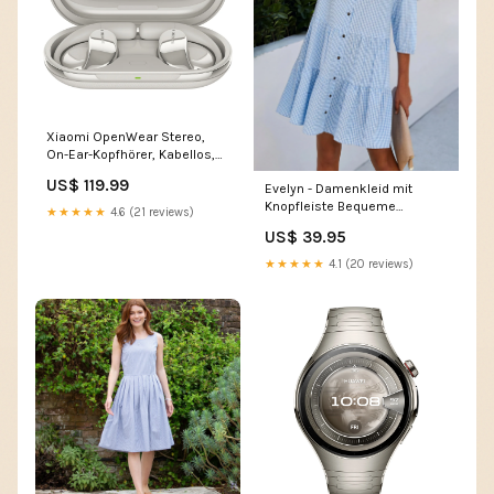
Xiaomi OpenWear Stereo,
On-Ear-Kopfhörer, Kabellos,
10m Reichweite, bis zu 7.5 h
US$ 119.99
Evelyn - Damenkleid mit
beach umbrella
Knopfleiste Bequeme
★★★★★
4.6 (21 reviews)
Strumpfhose
US$ 39.95
★★★★★
4.1 (20 reviews)