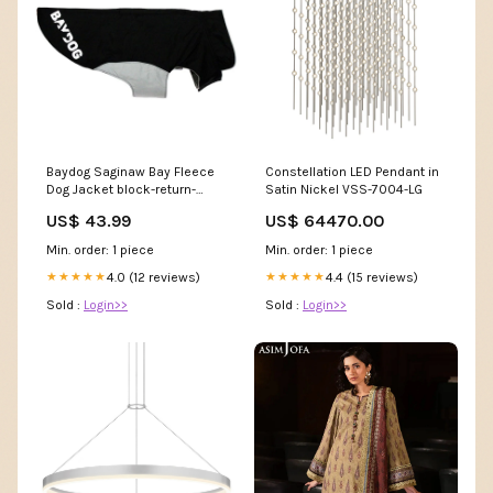
Baydog Saginaw Bay Fleece
Constellation LED Pendant in
Dog Jacket block-return-
Satin Nickel VSS-7004-LG
exchange
US$ 43.99
US$ 64470.00
Min. order: 1 piece
Min. order: 1 piece
4.0 (12 reviews)
4.4 (15 reviews)
★★★★★
★★★★★
Sold :
Login>>
Sold :
Login>>