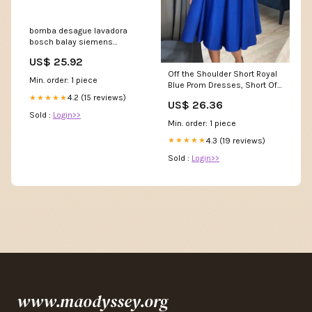
bomba desague lavadora
bosch balay siemens
00145212 sharp
US$ 25.92
Off the Shoulder Short Royal
Min. order: 1 piece
Blue Prom Dresses, Short Off
Shoulder Roy – jbydress
4.2 (15 reviews)
★★★★★
US$ 26.36
Sold :
Login>>
Min. order: 1 piece
4.3 (19 reviews)
★★★★★
Sold :
Login>>
www.maodyssey.org