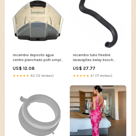
recambio deposito agua
recambio tubo flexible
centro planchado polti simply
lavavajillas balay bosch
sldb3199 varilla-kitchen-
00118994 sldb3161
US$ 12.08
US$ 27.77
machine
★★★★★
4.0 (12 reviews)
★★★★★
4.1 (17 reviews)