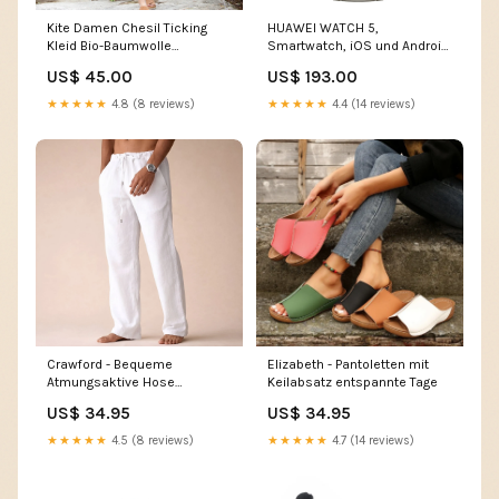
Kite Damen Chesil Ticking
HUAWEI WATCH 5,
Kleid Bio-Baumwolle
Smartwatch, iOS und Android,
spielzeug schrank
Ultra-long Battery Life Modus,
US$ 45.00
US$ 193.00
eSIM röhrchen
★★★★★
4.8 (8 reviews)
★★★★★
4.4 (14 reviews)
Crawford - Bequeme
Elizabeth - Pantoletten mit
Atmungsaktive Hose
Keilabsatz entspannte Tage
Farbe:Khaki
US$ 34.95
US$ 34.95
★★★★★
4.5 (8 reviews)
★★★★★
4.7 (14 reviews)