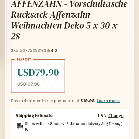
AFFENZAHN - Vorschultasche
Rucksack Affenzahn
Weihnachten Deko 5 x 30 x
28
SKU: 22772293133
4.0
USD79.90
USD107.90
Pay in 4 interest-free payments of
$19.98
Learn more
Shipping Estimate
USA
Change
Ships within 48 hours · Estimated delivery
Aug 11
-
Aug
16