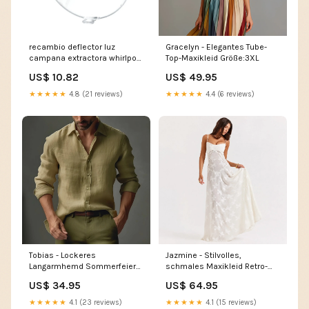
recambio deflector luz
Gracelyn - Elegantes Tube-
campana extractora whirlpool
Top-Maxikleid Größe:3XL
482000014941 rodamientos-
US$ 10.82
US$ 49.95
y retenes lavadora
★★★★★
4.8 (21 reviews)
★★★★★
4.4 (6 reviews)
Tobias - Lockeres
Jazmine - Stilvolles,
Langarmhemd Sommerfeier
schmales Maxikleid Retro-
Kleid
Charme
US$ 34.95
US$ 64.95
★★★★★
4.1 (23 reviews)
★★★★★
4.1 (15 reviews)