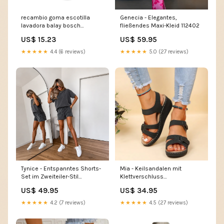
recambio goma escotilla
Genecia - Elegantes,
lavadora balay bosch
fließendes Maxi-Kleid 112402
00686848 kenwood-
US$ 15.23
US$ 59.95
recambios
★★★★★
4.4 (6 reviews)
★★★★★
5.0 (27 reviews)
Tynice - Entspanntes Shorts-
Mia - Keilsandalen mit
Set im Zweiteiler-Stil
Klettverschluss
Farbe:Hellgrau
Winterschuhe Damen
US$ 49.95
US$ 34.95
★★★★★
4.2 (7 reviews)
★★★★★
4.5 (27 reviews)