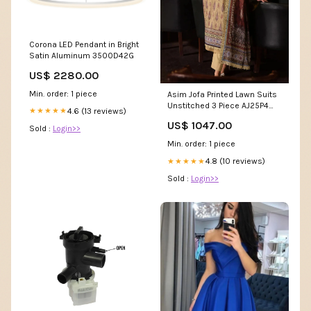
Corona LED Pendant in Bright
Satin Aluminum 3500D42G
US$ 2280.00
Min. order: 1 piece
Asim Jofa Printed Lawn Suits
Unstitched 3 Piece AJ25P4
4.6 (13 reviews)
★★★★★
AJUBJ-47 - Summer
US$ 1047.00
Collection 3190
Sold :
Login>>
Min. order: 1 piece
4.8 (10 reviews)
★★★★★
Sold :
Login>>