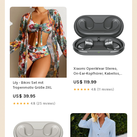
Xiaomi OpenWear Stereo,
On-Ear-Kopfhörer, Kabellos,
10m Reichweite, bis zu 7.5 h
US$ 119.99
Lily - Bikini Set mit
ablageregale
Tropenmotiv Größe:3XL
★★★★★
4.8 (11 reviews)
US$ 39.95
★★★★★
4.8 (25 reviews)