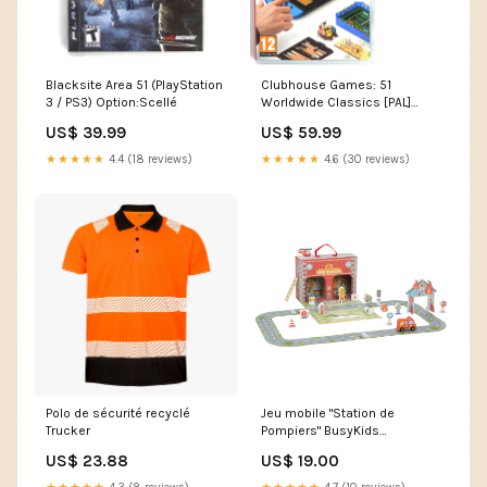
Blacksite Area 51 (PlayStation
Clubhouse Games: 51
3 / PS3) Option:Scellé
Worldwide Classics [PAL]
(Nintendo Switch) Affiches
US$ 39.99
US$ 59.99
★★★★★
4.4 (18 reviews)
★★★★★
4.6 (30 reviews)
Polo de sécurité recyclé
Jeu mobile "Station de
Trucker
Pompiers" BusyKids
exclude_mbanner
US$ 23.88
US$ 19.00