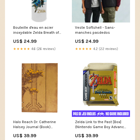
Bouteille d'eau en acier
Veste Softshell - Sans-
inoxydable Zelda Breath of
manches pasdedos
the Wild Link archer 25 oz
US$ 24.99
US$ 24.99
Option:Neuf
★★★★★
4.6 (26 reviews)
★★★★★
4.2 (22 reviews)
Halo Reach Dr. Catherine
Zelda Link to the Past [Box]
Halsey Journal (Book)
(Nintendo Game Boy Advance
Option:Livre et accessoires
/ GBA) CD-I
US$ 39.99
US$ 39.99