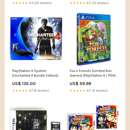
★★★★★
4.4 (20 reviews)
★★★★★
4.3 (19 reviews)
PlayStation 4 System
Fox n Forests [Limited Run
[Uncharted 4 Bundle Edition]
Games] (PlayStation 4 / PS4)
500 GB (PS4) Xbox
Option:Neuf
US$ 135.00
US$ 59.99
★★★★★
4.7 (6 reviews)
★★★★★
4.5 (9 reviews)