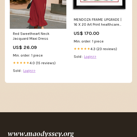
MENDOZA FRAME UPGRADE |
16 X 20 Art Print healthcare
heroes
US$ 170.00
Red Sweetheart Neck
Jacquard Maxi Dress
Min. order: 1 piece
US$ 26.09
4.3 (23 reviews)
★★★★★
Min. order: 1 piece
Sold :
Login>>
4.0 (15 reviews)
★★★★★
Sold :
Login>>
www.maodyssey.org