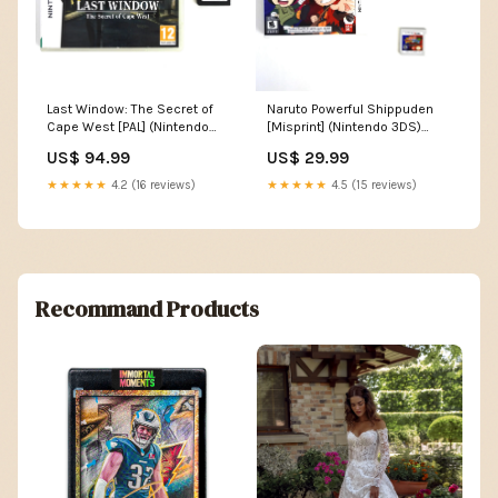
Last Window: The Secret of
Naruto Powerful Shippuden
Cape West [PAL] (Nintendo
[Misprint] (Nintendo 3DS)
DS) Option:Jeu et boîte - Avec
Option:Jeu, manuel et boîte -
US$ 94.99
US$ 29.99
usure
Avec usure
★★★★★
4.2 (16 reviews)
★★★★★
4.5 (15 reviews)
Recommand Products