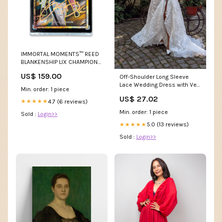
IMMORTAL MOMENTS™ REED
BLANKENSHIP LIX CHAMPIONS
SET Eagles gift
US$ 159.00
Off-Shoulder Long Sleeve
Lace Wedding Dress with Veil
Min. order: 1 piece
– HAREM's Brides
US$ 27.02
4.7 (6 reviews)
★★★★★
Min. order: 1 piece
Sold :
Login>>
5.0 (13 reviews)
★★★★★
Sold :
Login>>