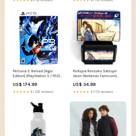
★★★★★
4.3 (8 reviews)
★★★★★
4.7 (10 reviews)
Persona 3: Reload [Aigis
Portopia Renzoku Satsujin
Edition] (PlayStation 5 / PS5)
Jiken (Nintendo Famicom)
PS3
Option:Jeu et boîte -
US$ 174.99
US$ 34.99
Endommagé
★★★★★
4.1 (26 reviews)
★★★★★
4.7 (15 reviews)