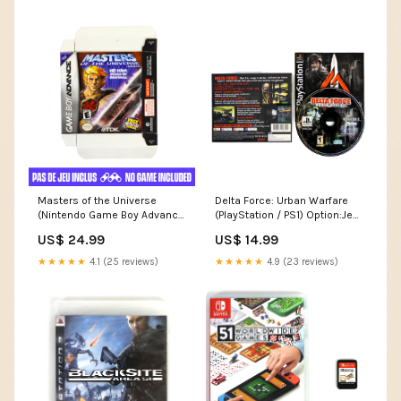
Masters of the Universe
Delta Force: Urban Warfare
(Nintendo Game Boy Advance
(PlayStation / PS1) Option:Jeu,
/ GBA) Option:Boîte
manuel et boîte
US$ 24.99
US$ 14.99
seulement
★★★★★
4.1 (25 reviews)
★★★★★
4.9 (23 reviews)