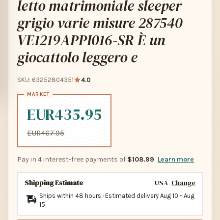
letto matrimoniale sleeper
grigio varie misure 287540
VE1219APPI016-SR È un
giocattolo leggero e
SKU: 63252804351
4.0
EUR435.95
EUR467.95
Pay in 4 interest-free payments of
$108.99
Learn more
Shipping Estimate
USA
Change
Ships within 48 hours · Estimated delivery
Aug 10
-
Aug
15