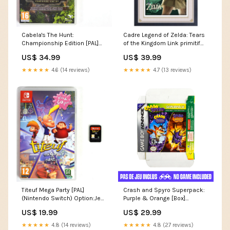
Cabela's The Hunt:
Cadre Legend of Zelda: Tears
Championship Edition [PAL]
of the Kingdom Link primitif
(Nintendo Switch) Option:Jeu
Autres plateformes
US$ 34.99
US$ 39.99
et boîte
★★★★★
4.6 (14 reviews)
★★★★★
4.7 (13 reviews)
Titeuf Mega Party [PAL]
Crash and Spyro Superpack:
(Nintendo Switch) Option:Jeu
Purple & Orange [Box]
et boîte
(Nintendo Game Boy Advance
US$ 19.99
US$ 29.99
/ GBA) Vêtements
★★★★★
4.8 (14 reviews)
★★★★★
4.8 (27 reviews)