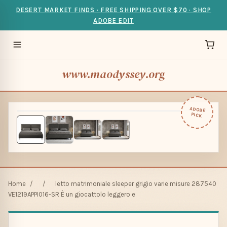
DESERT MARKET FINDS · FREE SHIPPING OVER $70 · SHOP
ADOBE EDIT
www.maodyssey.org
ADOBE
PICK
Home
/
/
letto matrimoniale sleeper grigio varie misure 287540
VE1219APPI016-SR È un giocattolo leggero e