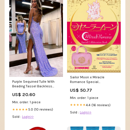
Sailor Moon x Miracle
Purple Sequined Tulle With
Romance Special
Beading Tassel Backless
Collaboration Book dai-dark
US$ 50.77
Prom Dresses, CP1001 US10 /
US$ 20.60
As Pic
Min. order: 1 piece
Min. order: 1 piece
4.4 (16 reviews)
★★★★★
5.0 (10 reviews)
★★★★★
Sold :
Login>>
Sold :
Login>>