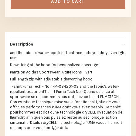
ADD TO CART
Description
and the fabric's water-repellent treatment lets you defy even light
rain
Drawstring at the hood for personalized coverage
Pantalon Adidas Sportswear Future Icons - Vert
Full length zip with adjustable drawstring hood
T-shirt Puma Tech - Noir FM-934201-03 and the fabric's water-
repellent treatmentT shirt Puma Tech Noir Quand science et
sportswear se rencontrent, vous obtenez ce t shirt PUMATECH.
Son esthtique technique mise sur la fonctionnalit, afin de vous
offrir les performances PUMA dont vous avez besoin. Ce t shirt
pour hommes est dot dune technologie dryCELL dvacuation de
lhumidit, afin que vous puissiez rester au sec lorsque laction
sintensifie. Dtails : dryCELL : la technologie PUMA vacue lhumidit
du corps pour vous protger de la