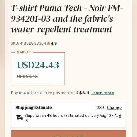
T-shirt Puma Tech - Noir FM-
934201-03 and the fabric's
water-repellent treatment
SKU: 41852833364
4.3
USD24.43
USD58.43
Pay in 4 interest-free payments of
$6.11
Learn more
Shipping Estimate
USA
Change
Ships within 48 hours · Estimated delivery
Aug 10
-
Aug
15