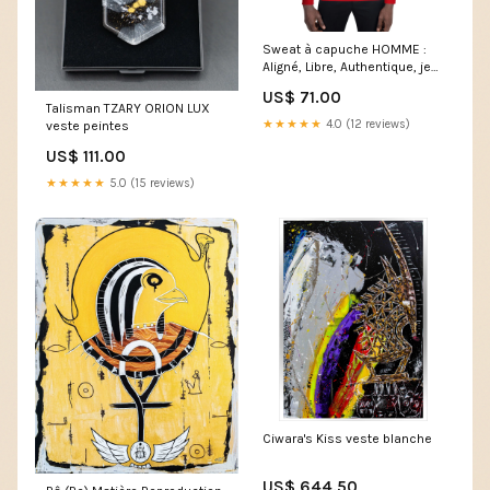
Sweat à capuche HOMME :
Aligné, Libre, Authentique, je
suis. Taille:S
US$ 71.00
Talisman TZARY ORION LUX
★★★★★
4.0 (12 reviews)
veste peintes
US$ 111.00
★★★★★
5.0 (15 reviews)
Ciwara's Kiss veste blanche
US$ 644.50