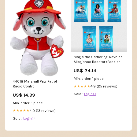
Magic the Gathering: Ravnica
Allegiance Booster (Pack or
Box) – Cards and Comics
US$ 24.14
Central
Min. order: 1 piece
44018 Marshall Paw Patrol
Radio Control
4.9 (25 reviews)
★★★★★
Sold :
Login>>
US$ 14.99
Min. order: 1 piece
4.9 (13 reviews)
★★★★★
Sold :
Login>>