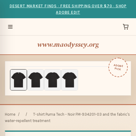
DESERT MARKET FINDS · FREE SHIPPING OVER $70 · SHOP
ADOBE EDIT
www.maodyssey.org
ADOBE
PICK
Home
/
/
T-shirt Puma Tech - Noir FM-934201-03 and the fabric's
water-repellent treatment