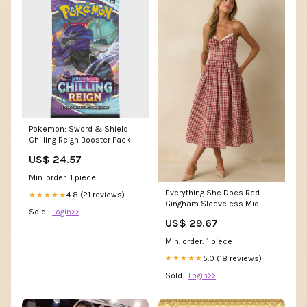
Pokemon: Sword & Shield
Chilling Reign Booster Pack
US$ 24.57
Min. order: 1 piece
Everything She Does Red
4.8 (21 reviews)
★★★★★
Gingham Sleeveless Midi
Sold :
Login>>
Dress
US$ 29.67
Min. order: 1 piece
5.0 (18 reviews)
★★★★★
Sold :
Login>>