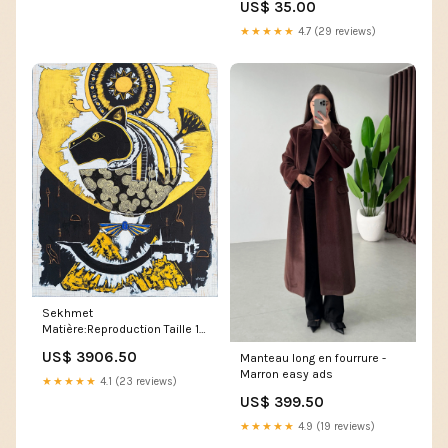
US$ 35.00
★★★★★
4.7 (29 reviews)
Sekhmet
Matière:Reproduction Taille 1 :
42x32cm
US$ 3906.50
Manteau long en fourrure -
Marron easy ads
★★★★★
4.1 (23 reviews)
US$ 399.50
★★★★★
4.9 (19 reviews)