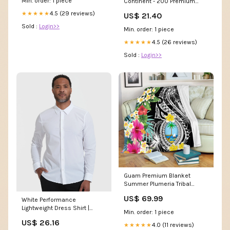
Min. order: 1 piece
Continent - 200 Premium
Card-Sleeves
4.5 (29 reviews)
★★★★★
US$ 21.40
Sold :
Login>>
Min. order: 1 piece
4.5 (26 reviews)
★★★★★
Sold :
Login>>
Guam Premium Blanket
Summer Plumeria Tribal
Tattoo Philippines Filipinos
US$ 69.99
White Performance
Baseball Shirt Black Sun And
Lightweight Dress Shirt |
Stars Tribal Tatau Design
Min. order: 1 piece
White Performance
US$ 26.16
Lightweight Dress Shirt
4.0 (11 reviews)
★★★★★