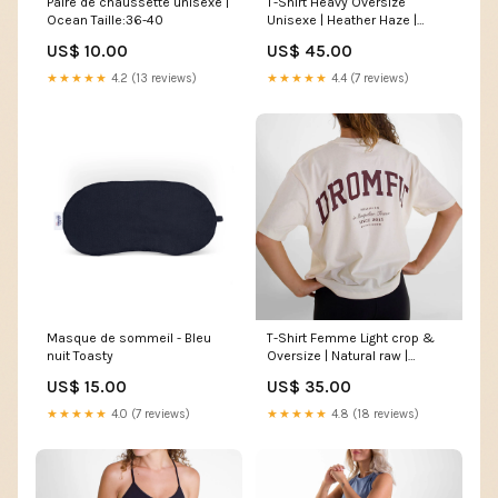
Paire de chaussette unisexe |
T-Shirt Heavy Oversize
Ocean Taille:36-40
Unisexe | Heather Haze |
University _alt_leg-clasico
US$ 10.00
US$ 45.00
★★★★★
4.2 (13 reviews)
★★★★★
4.4 (7 reviews)
Masque de sommeil - Bleu
T-Shirt Femme Light crop &
nuit Toasty
Oversize | Natural raw |
University _alt_soccer
US$ 15.00
US$ 35.00
★★★★★
4.0 (7 reviews)
★★★★★
4.8 (18 reviews)