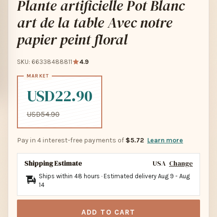
Plante artificielle Pot Blanc
art de la table Avec notre
papier peint floral
SKU: 66338488811
4.9
USD22.90
USD54.90
Pay in 4 interest-free payments of
$5.72
Learn more
Shipping Estimate
USA
Change
Ships within 48 hours · Estimated delivery
Aug 9
-
Aug
14
ADD TO CART