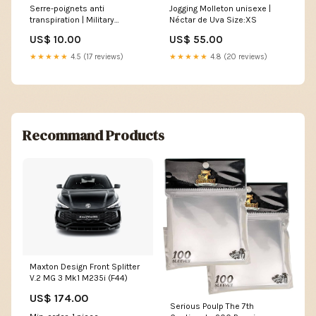
Serre-poignets anti
Jogging Molleton unisexe |
transpiration | Military
Néctar de Uva Size:XS
_alt_short-clasico
US$ 10.00
US$ 55.00
★★★★★
4.5 (17 reviews)
★★★★★
4.8 (20 reviews)
Recommand Products
Maxton Design Front Splitter
V.2 MG 3 Mk1 M235i (F44)
US$ 174.00
Serious Poulp The 7th