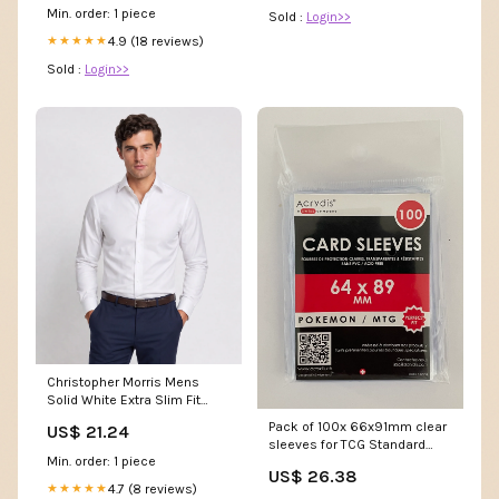
Min. order: 1 piece
Sold :
Login>>
4.9 (18 reviews)
★★★★★
Sold :
Login>>
Christopher Morris Mens
Solid White Extra Slim Fit
Spread Collar Non Iron Cotton
Pack of 100x 66x91mm clear
US$ 21.24
Dress Shirt, 15 1/2 / 32/33
sleeves for TCG Standard
Min. order: 1 piece
cards (perfect fit – Acrydis
US$ 26.38
Suisse
4.7 (8 reviews)
★★★★★