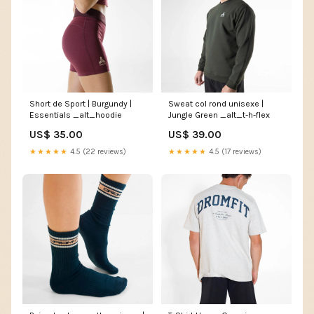
Short de Sport | Burgundy |
Sweat col rond unisexe |
Essentials _alt_hoodie
Jungle Green _alt_t-h-flex
US$ 35.00
US$ 39.00
★★★★★
4.5 (22 reviews)
★★★★★
4.5 (17 reviews)