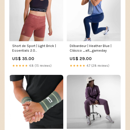
Short de Sport | Light Brick |
Débardeur | Heather Blue |
Essentials 2.0
Clásico _alt_gameday
_alt_broderiehh
US$ 35.00
US$ 29.00
★★★★★
4.8 (15 reviews)
★★★★★
4.7 (28 reviews)