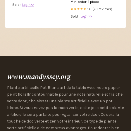
Min. order: 1 piece
Sold :
Login>>
5.0 (23 reviews)
★★★★★
Sold :
Login>>
www.maodyssey.org
Plante artificielle Pot Blanc art de la table Avec notre papier
peint floralIncontournable pour une note naturelle et fraiche
votre dcor, choisissez une plante artificielle avec un pot
blanc. Si vous navez pas la main verte, cette jolie petite plante
artificielle sera parfaite pour vgtaliser votre dcor. Ce sera la
touche de dco verte et zen votre intrieur. Ce type de plante
verte artificielle a de nombreux avantages. Pour dcorer bien