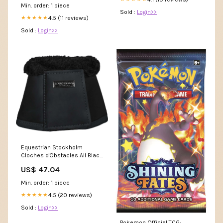
Min. order: 1 piece
Sold :
Login>>
4.5 (11 reviews)
★★★★★
Sold :
Login>>
Equestrian Stockholm
Cloches d'Obstacles All Black
RRP
US$ 47.04
Min. order: 1 piece
4.5 (20 reviews)
★★★★★
Sold :
Login>>
Pokemon Official TCG: