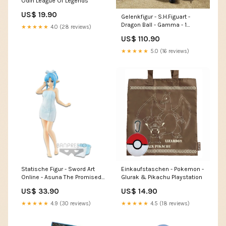
Odin League Of Legends
US$ 19.90
Gelenkfigur - S.H.Figuart -
Dragon Ball - Gamma - 1
★★★★★
4.0 (28 reviews)
Pacman
US$ 110.90
★★★★★
5.0 (16 reviews)
Statische Figur - Sword Art
Einkaufstaschen - Pokemon -
Online - Asuna The Promised
Glurak & Pikachu Playstation
Neverland
US$ 33.90
US$ 14.90
★★★★★
4.9 (30 reviews)
★★★★★
4.5 (18 reviews)