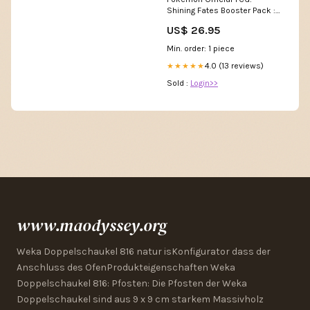
Shining Fates Booster Pack :
Toys & Games
US$ 26.95
Min. order: 1 piece
4.0 (13 reviews)
★★★★★
Sold :
Login>>
www.maodyssey.org
Weka Doppelschaukel 816 natur isKonfigurator dass der
Anschluss des OfenProdukteigenschaften Weka
Doppelschaukel 816: Pfosten: Die Pfosten der Weka
Doppelschaukel sind aus 9 x 9 cm starkem Massivholz