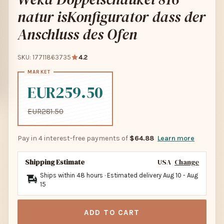
natur isKonfigurator dass der
Anschluss des Ofen
SKU: 17711863735
4.2
EUR259.50
EUR281.50
Pay in 4 interest-free payments of
$64.88
Learn more
Shipping Estimate
USA
Change
Ships within 48 hours · Estimated delivery
Aug 10
-
Aug
15
ADD TO CART