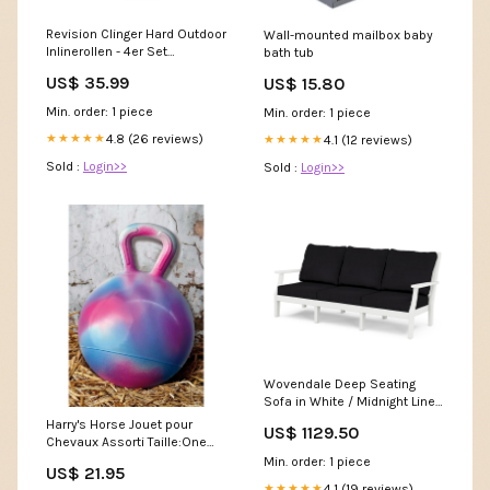
Revision Clinger Hard Outdoor
Wall-mounted mailbox baby
Inlinerollen - 4er Set
bath tub
Eislaufschuh
US$ 35.99
US$ 15.80
Min. order: 1 piece
Min. order: 1 piece
4.8 (26 reviews)
★★★★★
4.1 (12 reviews)
★★★★★
Sold :
Login>>
Sold :
Login>>
Wovendale Deep Seating
Sofa in White / Midnight Linen
itemparent_cottage-counter-
Harry's Horse Jouet pour
US$ 1129.50
side-chair-cltgd141
Chevaux Assorti Taille:One
Size
Min. order: 1 piece
US$ 21.95
4.1 (19 reviews)
★★★★★