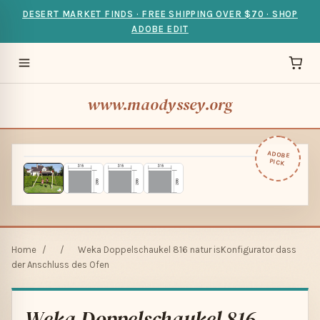
DESERT MARKET FINDS · FREE SHIPPING OVER $70 · SHOP
ADOBE EDIT
www.maodyssey.org
ADOBE
PICK
Home
/
/
Weka Doppelschaukel 816 natur isKonfigurator dass
der Anschluss des Ofen
Weka Doppelschaukel 816