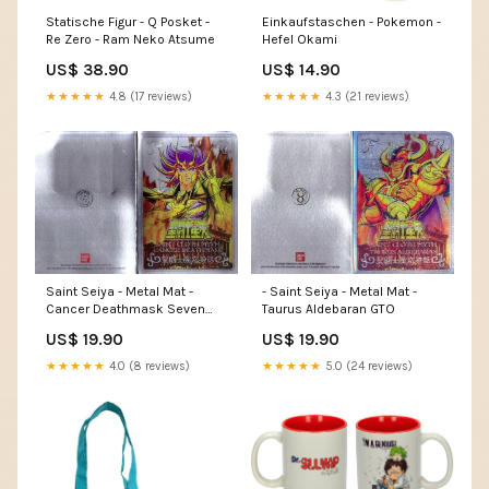
Statische Figur - Q Posket -
Einkaufstaschen - Pokemon -
Re Zero - Ram Neko Atsume
Hefel Okami
US$ 38.90
US$ 14.90
★★★★★
4.8 (17 reviews)
★★★★★
4.3 (21 reviews)
Saint Seiya - Metal Mat -
- Saint Seiya - Metal Mat -
Cancer Deathmask Seven
Taurus Aldebaran GTO
Deadly Sins
US$ 19.90
US$ 19.90
★★★★★
4.0 (8 reviews)
★★★★★
5.0 (24 reviews)