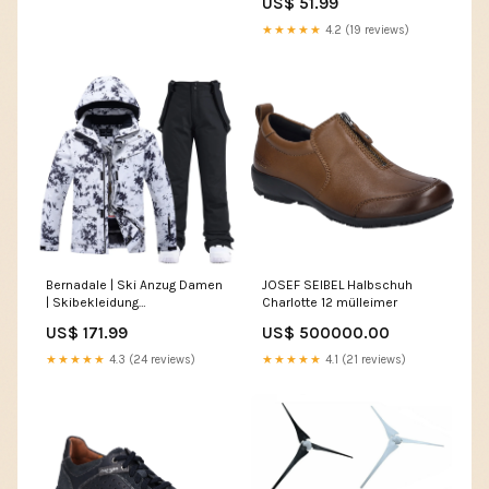
US$ 51.99
★★★★★
4.2 (19 reviews)
Bernadale | Ski Anzug Damen
JOSEF SEIBEL Halbschuh
| Skibekleidung
Charlotte 12 mülleimer
Farbe:Schwarz/ Schwarz
US$ 171.99
US$ 500000.00
★★★★★
4.3 (24 reviews)
★★★★★
4.1 (21 reviews)