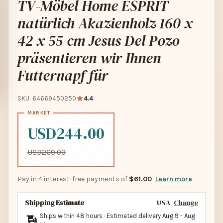
TV-Möbel Home ESPRIT
natürlich Akazienholz 160 x
42 x 55 cm Jesus Del Pozo
präsentieren wir Ihnen
Futternapf für
SKU: 64669450250
4.4
USD244.00
USD269.00
Pay in 4 interest-free payments of
$61.00
Learn more
Shipping Estimate
USA
Change
Ships within 48 hours · Estimated delivery
Aug 9
-
Aug