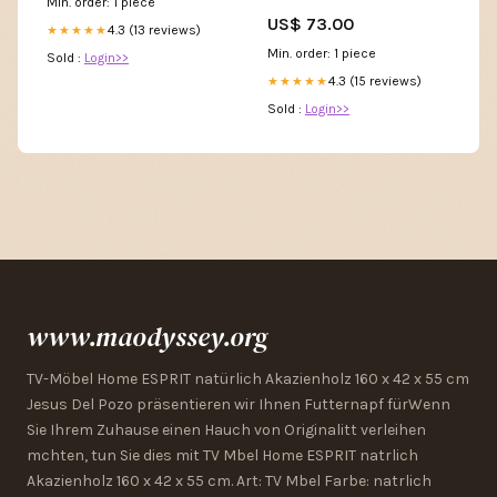
Min. order: 1 piece
ManuLoc Rhizo Long
US$ 73.00
4.3 (13 reviews)
★★★★★
Min. order: 1 piece
Sold :
Login>>
4.3 (15 reviews)
★★★★★
Sold :
Login>>
www.maodyssey.org
TV-Möbel Home ESPRIT natürlich Akazienholz 160 x 42 x 55 cm
Jesus Del Pozo präsentieren wir Ihnen Futternapf fürWenn
Sie Ihrem Zuhause einen Hauch von Originalitt verleihen
mchten, tun Sie dies mit TV Mbel Home ESPRIT natrlich
Akazienholz 160 x 42 x 55 cm. Art: TV Mbel Farbe: natrlich