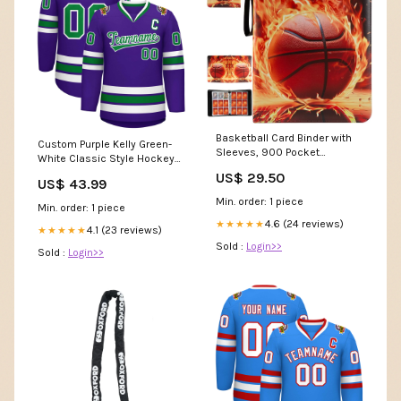
Basketball Card Binder with
Custom Purple Kelly Green-
Sleeves, 900 Pocket
White Classic Style Hockey
Basketbal Card Holder for
Jersey ymq basketball
US$ 29.50
Trading Cards, 9 Pocket with
US$ 43.99
shorts3
50 Removable Sleeves
Min. order: 1 piece
Min. order: 1 piece
Zipper Book Folder Collector
Album 3 Ring Binder Organizer
4.6 (24 reviews)
★★★★★
4.1 (23 reviews)
★★★★★
: Everything Else
Sold :
Login>>
Sold :
Login>>