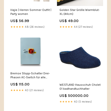
Hajie | Herren Sommer Outfit |
Golden Star Größe:Warmblut-
Party women
XL (44cm)
US$ 56.99
US$ 49.00
★★★★★
4.8 (26 reviews)
★★★★★
4.4 (27 reviews)
Bremse Stopp-Schalter Drei-
Phasen AC-Switch für alle
Windgenerator bis 700 Watt
US$ 115.00
WESTLAND Hausschuh Cholet
01 badhandtuchhalter
★★★★★
4.0 (21 reviews)
US$ 500000.00
★★★★★
4.0 (5 reviews)