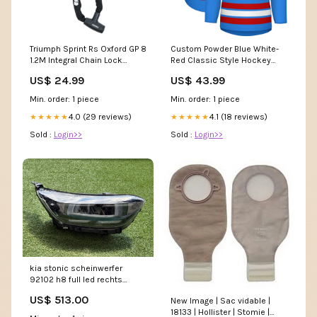
Triumph Sprint Rs Oxford GP 8
Custom Powder Blue White-
1.2M Integral Chain Lock
Red Classic Style Hockey
Security Motorcycle
Jersey double side sets
US$ 24.99
US$ 43.99
Motorbike LK104 NC700X
basketball jersey
Min. order: 1 piece
Min. order: 1 piece
4.0 (29 reviews)
4.1 (18 reviews)
★★★★★
★★★★★
Sold :
Login>>
Sold :
Login>>
kia stonic scheinwerfer
92102 h8 full led rechts
sch5244828144ui
US$ 513.00
New Image | Sac vidable |
18133 | Hollister | Stomie |