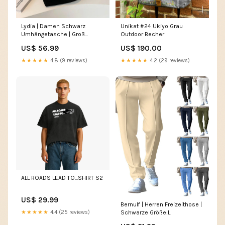
Lydia | Damen Schwarz
Unikat #24 Ukiyo Grau
Umhängetasche | Groß
Outdoor Becher
Farbe:Braun
US$ 56.99
US$ 190.00
★★★★★
4.8 (9 reviews)
★★★★★
4.2 (29 reviews)
ALL ROADS LEAD TO...SHIRT S2
US$ 29.99
Bernulf | Herren Freizeithose |
★★★★★
4.4 (25 reviews)
Schwarze Größe:L