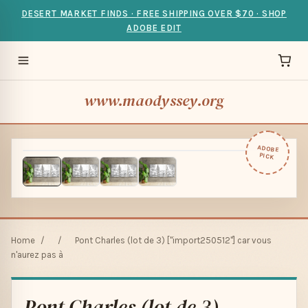
DESERT MARKET FINDS · FREE SHIPPING OVER $70 · SHOP
ADOBE EDIT
www.maodyssey.org
ADOBE
PICK
Home
/
/
Pont Charles (lot de 3) ["import250512"] car vous
n'aurez pas à
Pont Charles (lot de 3)