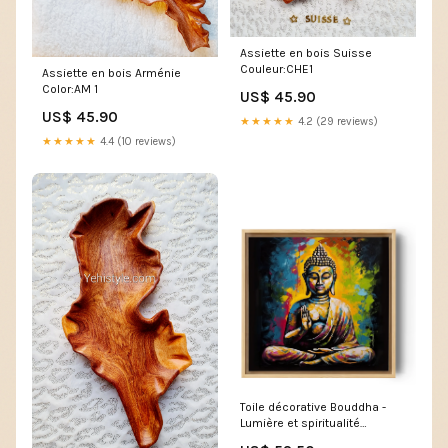
Assiette en bois Suisse
Couleur:CHE1
Assiette en bois Arménie
Color:AM 1
US$ 45.90
US$ 45.90
★★★★★
4.2 (29 reviews)
★★★★★
4.4 (10 reviews)
Toile décorative Bouddha -
Lumière et spiritualité
Borders:Black edges