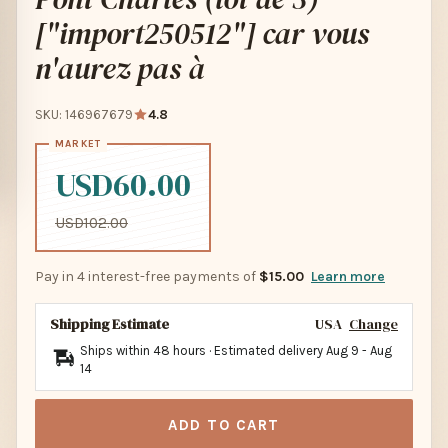
["import250512"] car vous
n'aurez pas à
SKU: 146967679
4.8
USD60.00
USD102.00
Pay in 4 interest-free payments of
$15.00
Learn more
Shipping Estimate
USA
Change
Ships within 48 hours · Estimated delivery
Aug 9
-
Aug
14
ADD TO CART