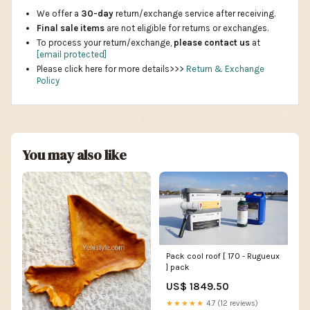
We offer a
30-day
return/exchange service after receiving.
Final sale items
are not eligible for returns or exchanges.
To process your return/exchange,
please contact us
at
[email protected]
Please click here for more details>>>
Return & Exchange
Policy
You may also like
Pack cool roof [ 170 - Rugueux
] pack
US$ 1849.50
★★★★★
4.7 (12 reviews)