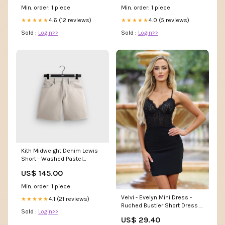
Min. order: 1 piece
Min. order: 1 piece
4.6 (12 reviews)
4.0 (5 reviews)
★★★★★
★★★★★
Sold :
Login>>
Sold :
Login>>
Kith Midweight Denim Lewis
Short - Washed Pastel
khm034483
US$ 145.00
Min. order: 1 piece
Velvi - Evelyn Mini Dress -
4.1 (21 reviews)
★★★★★
Ruched Bustier Short Dress -
Sold :
Login>>
Black
US$ 29.40