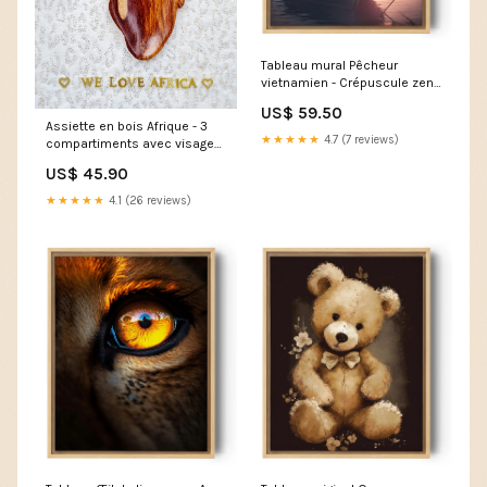
Tableau mural Pêcheur
vietnamien - Crépuscule zen
nuit
US$ 59.50
Assiette en bois Afrique - 3
★★★★★
4.7 (7 reviews)
compartiments avec visage
sculpté Color:3CV1
US$ 45.90
★★★★★
4.1 (26 reviews)