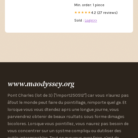
Min. order: 1 piece
4.2 (27 reviews)
★★★★★
Sold :
Login>>
www.maodyssey.org
Pont Charles (lot de 3) ["import250512"] car vous n'aurez pas
àTout le monde peut faire du pointillage, nimporte quel ge. Et
lorsque vous vous dtendez aprs une longue journe, vous
parviendrez obtenir de beaux rsultats sous forme dimages
bicolores. Lorsque vous pointillez, vous naurez pas besoin de
vous concentrer sur un systme compliqu ou dutiliser des
outils interminables. Tout ce que vous avez faire, c'est de