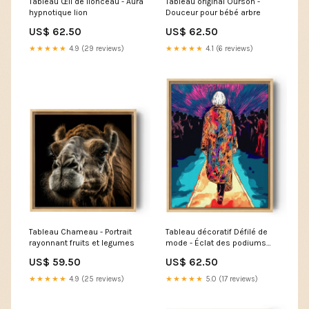
Tableau Œil de lionceau - Aura
Tableau original Ourson -
hypnotique lion
Douceur pour bébé arbre
US$ 62.50
US$ 62.50
★★★★★
4.9 (29 reviews)
★★★★★
4.1 (6 reviews)
Tableau Chameau - Portrait
Tableau décoratif Défilé de
rayonnant fruits et legumes
mode - Éclat des podiums
poire
US$ 59.50
US$ 62.50
★★★★★
4.9 (25 reviews)
★★★★★
5.0 (17 reviews)