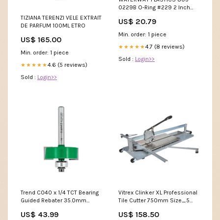
0229B O-Ring #229 2 Inch
Union Blowertp Gunite Flt Vlv
TIZIANA TERENZI VELE EXTRAIT
US$ 20.79
Zodiac R0635400 Top
DE PARFUM 100ML ETRO
Housing Cover (Blue) for
Min. order: 1 piece
US$ 165.00
Polaris 360 & 360 Black Max
Cleaner
4.7 (8 reviews)
★★★★★
Min. order: 1 piece
Sold :
Login>>
4.6 (5 reviews)
★★★★★
Sold :
Login>>
Trend C040 x 1/4 TCT Bearing
Vitrex Clinker XL Professional
Guided Rebater 35.0mm
Tile Cutter 750mm Size_5
Cutting Type_Rotary Blades
Litre
US$ 43.99
US$ 158.50