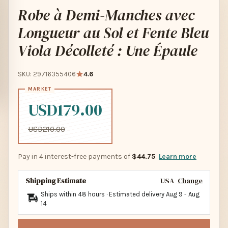
Robe à Demi-Manches avec
Longueur au Sol et Fente Bleu
Viola Décolleté : Une Épaule
SKU: 29716355406
4.6
USD179.00
USD210.00
Pay in 4 interest-free payments of
$44.75
Learn more
Shipping Estimate
USA
Change
Ships within 48 hours · Estimated delivery
Aug 9
-
Aug
14