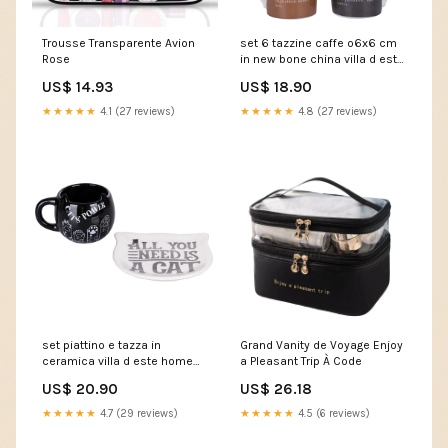
Trousse Transparente Avion
set 6 tazzine caffe o6x6 cm
Rose
in new bone china villa d este
home tivoli chocolate 234237
US$ 14.93
US$ 18.90
103.078.03
★★★★★
4.1 (27 reviews)
★★★★★
4.8 (27 reviews)
set piattino e tazza in
Grand Vanity de Voyage Enjoy
ceramica villa d este home
a Pleasant Trip À Code
tivoli cats bianco e nero
US$ 20.90
US$ 26.18
234212 839-436V00WT
★★★★★
4.7 (29 reviews)
★★★★★
4.5 (6 reviews)