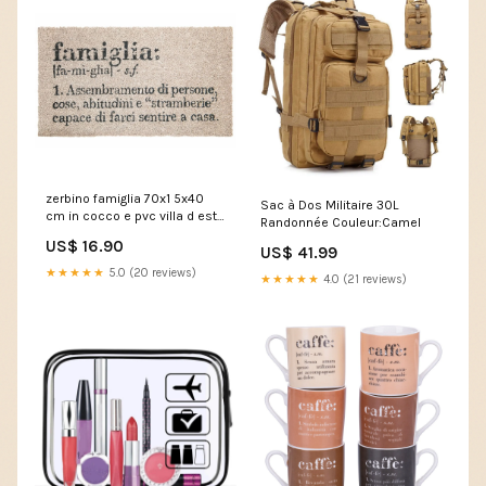
zerbino famiglia 70x1 5x40
Sac à Dos Militaire 30L
cm in cocco e pvc villa d este
Randonnée Couleur:Camel
home tivoli 234264 A20-052
US$ 16.90
US$ 41.99
★★★★★
5.0 (20 reviews)
★★★★★
4.0 (21 reviews)