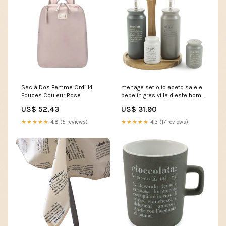
Sac à Dos Femme Ordi 14
menage set olio aceto sale e
Pouces Couleur:Rose
pepe in gres villa d este home
tivoli con stand 234187 84B-
US$ 52.43
US$ 31.90
861
★★★★★
4.8 (5 reviews)
★★★★★
4.3 (17 reviews)