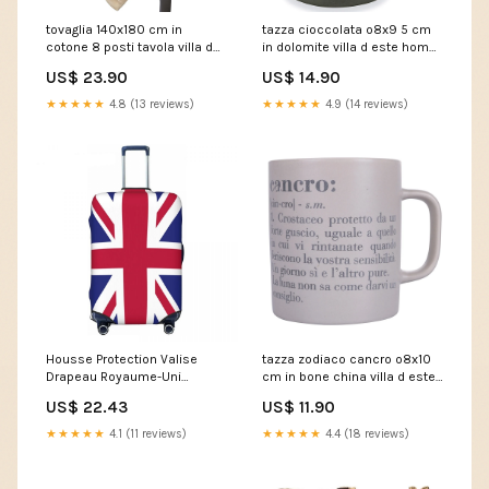
tovaglia 140x180 cm in
tazza cioccolata o8x9 5 cm
cotone 8 posti tavola villa d
in dolomite villa d este home
este home tivoli 234259
tivoli 234215 M0514-21
US$ 23.90
US$ 14.90
00813004
★★★★★
4.8 (13 reviews)
★★★★★
4.9 (14 reviews)
Housse Protection Valise
tazza zodiaco cancro o8x10
Drapeau Royaume-Uni
cm in bone china villa d este
Taille:M
home tivoli beige 234225
US$ 22.43
US$ 11.90
839-128CG
★★★★★
4.1 (11 reviews)
★★★★★
4.4 (18 reviews)