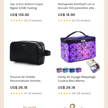
Sac à Dos Antivol Coque
fermaporta 20x10x20 cm in
Rigide (USB) Vueling
tessuto 100 poliestere villa d
este home tivoli grigio scuro
US$ 135.92
US$ 16.90
234185 5903636
★★★★★
4.2 (11 reviews)
★★★★★
4.0 (15 reviews)
Trousse de Toilette
Vanity de Voyage Maquillage
Personnalisée Homme
Couleur:Bleu Marine
Initiales Couleur:Bleu Marine
US$ 26.18
US$ 26.18
★★★★★
4.1 (19 reviews)
★★★★★
4.8 (26 reviews)