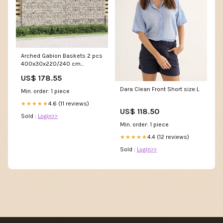
Arched Gabion Baskets 2 pcs
400x30x220/240 cm
Galvanised Iron 3146944
US$ 178.55
Dining Chairs
Dara Clean Front Short size:L
Min. order: 1 piece
4.6 (11 reviews)
★★★★★
US$ 118.50
Sold :
Login>>
Min. order: 1 piece
4.4 (12 reviews)
★★★★★
Sold :
Login>>