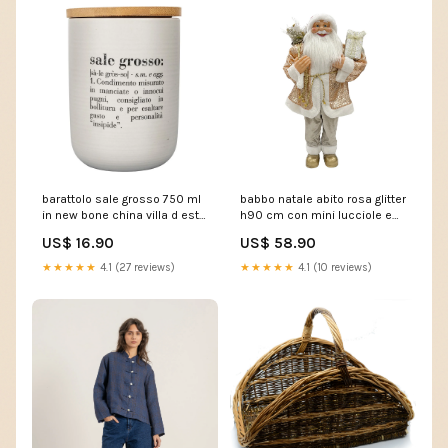
barattolo sale grosso 750 ml
babbo natale abito rosa glitter
in new bone china villa d este
h90 cm con mini lucciole e
home tivoli grigio chiaro
suoni 234352 B31-308
US$ 16.90
US$ 58.90
234159 DALLAS
★★★★★
4.1 (27 reviews)
★★★★★
4.1 (10 reviews)