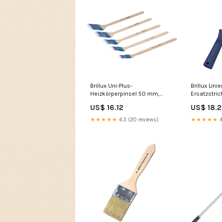
Brillux Uni-Plus-
Brillux Linie
Heizkörperpinsel 50 mm,
Ersatzstric
Kunststoffzwinge wollplüsch
nahtversch
US$ 16.12
US$ 18.
★★★★★
4.3 (20 reviews)
★★★★★
4