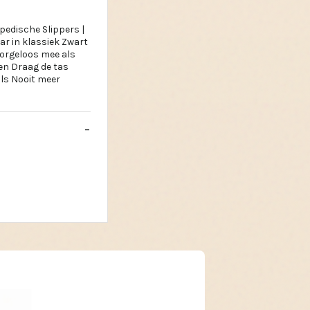
edische Slippers |
aar in klassiek Zwart
zorgeloos mee als
ren Draag de tas
ls Nooit meer