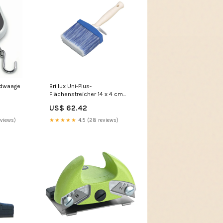
andwaage
Brillux Uni-Plus-
Flächenstreicher 14 x 4 cm
streifenschneider
US$ 62.42
eviews)
★★★★★
4.5 (28 reviews)