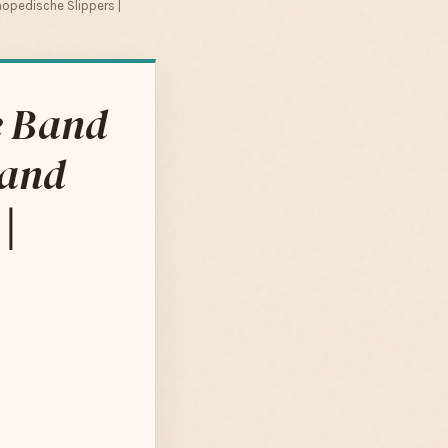
opedische Slippers |
e Band
 and
|