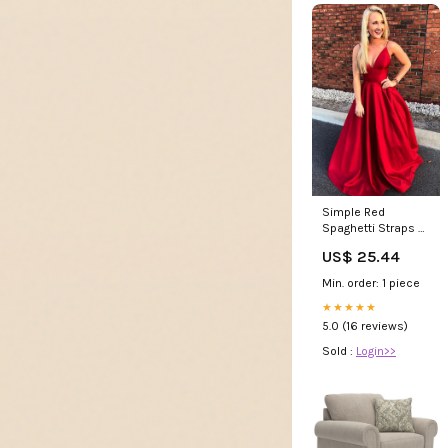
Simple Red
Spaghetti Straps A-
line V Neck Long
US$ 25.44
Prom Dresses,
MP393
Min. order: 1 piece
★★★★★
5.0 (16 reviews)
Sold :
Login>>