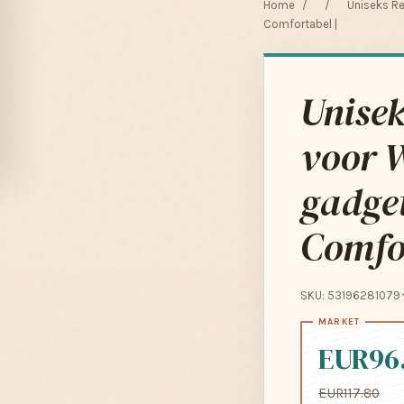
Home
/
/
Uniseks Re
Comfortabel |
Unisek
voor 
gadget
Comfor
SKU: 53196281079
EUR96
EUR117.80