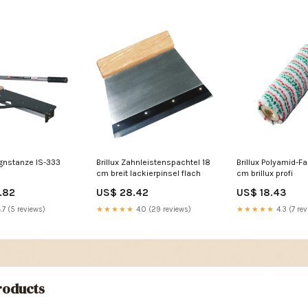
ignstanze IS-333
Brillux Zahnleistenspachtel 18
Brillux Polyamid-F
cm breit lackierpinsel flach
cm brillux profi
.82
US$ 28.42
US$ 18.43
.7 (5 reviews)
★★★★★
4.0 (29 reviews)
★★★★★
4.3 (7 rev
oducts