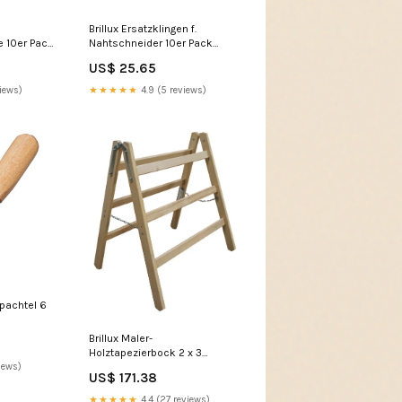
Brillux Ersatzklingen f.
 10er Pack
Nahtschneider 10er Pack
beschichtung
US$ 25.65
iews)
★★★★★
4.9 (5 reviews)
spachtel 6
Brillux Maler-
Holztapezierbock 2 x 3
Sprossen fahrbarer tisch
iews)
US$ 171.38
★★★★★
4.4 (27 reviews)