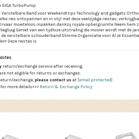
ge GIGA TurboPump
 Verstelbare Band voor Weekendtrips Technology and gadgets Orthop
lke reis ontspannen en in stijl met deze veelzijdige reistas, verkrijgb
. Ervaar moeiteloos inpakken dankzij royale opbergruimte Neem hem 
iegtuig Geniet van een tijdloze uitstraling die mooier wordt met de ja
 de verstelbare schouderband Slimme Organisatie voor Al Je Essentia
en! Deze reistas is
Notes
ay
return/exchange service after receiving.
are not eligible for returns or exchanges.
 return/exchange,
please contact us
at
[email protected]
 for more details>>>
Return & Exchange Policy