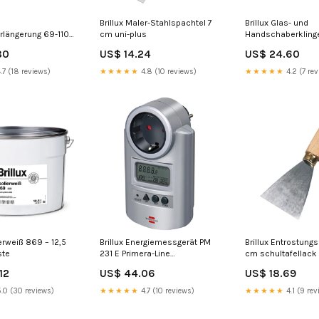
Brillux Maler-Stahlspachtel 7
Brillux Glas- und
rlängerung 69-110
cm uni-plus
Handschaberklinge
aktion 2+1
profi maler
80
US$ 14.24
US$ 24.60
werkzeug
.7 (18 reviews)
★★★★★
4.8 (10 reviews)
★★★★★
4.2 (7 rev
ierweiß 869 – 12,5
Brillux Energiemessgerät PM
Brillux Entrostung
ste
231 E Primera-Line
cm schultafellack
zahnspachtel
12
US$ 44.06
US$ 18.69
.0 (30 reviews)
★★★★★
4.7 (10 reviews)
★★★★★
4.1 (9 rev