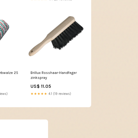
arbwalze 25
Brillux Rosshaar-Handfeger
zinkspray
US$ 11.05
iews)
★★★★★
4.1 (19 reviews)