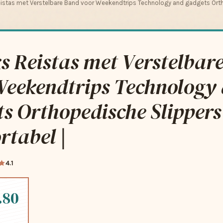
istas met Verstelbare Band voor Weekendtrips Technology and gadgets Orth
s Reistas met Verstelbar
Weekendtrips Technology
s Orthopedische Slippers 
tabel |
4.1
.80