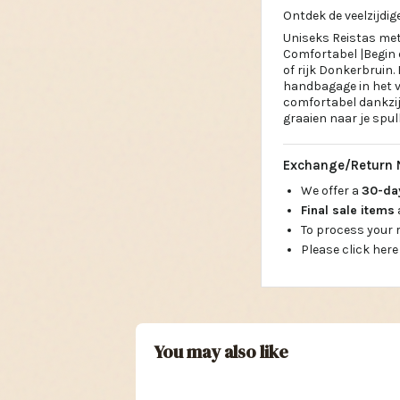
Ontdek de veelzijdi
Uniseks Reistas met
Comfortabel |Begin e
of rijk Donkerbruin
handbagage in het vl
comfortabel dankzij
graaien naar je spull
Exchange/Return 
We offer a
30-d
Final sale items
To process your
Please click here
You may also like