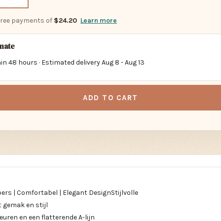
-free payments of
$24.20
Learn more
imate
in 48 hours · Estimated delivery
Aug 8
-
Aug 13
ADD TO CART
rs | Comfortabel | Elegant DesignStijlvolle
 gemak en stijl
euren en een flatterende A-lijn