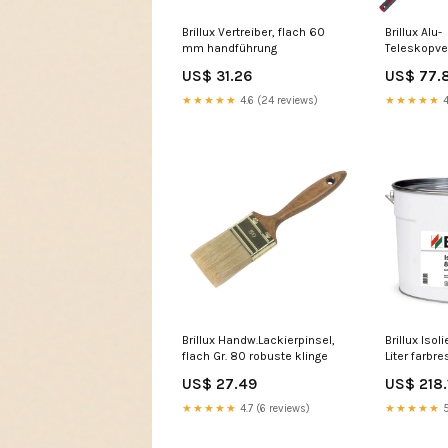
Brillux Vertreiber, flach 60
Brillux Alu-
mm handführung
Teleskopve
cm, Rabatt
US$ 31.26
US$ 77.
präzisions
★★★★★
4.6 (24 reviews)
★★★★★
4
Brillux Handw.Lackierpinsel,
Brillux Isol
flach Gr. 80 robuste klinge
Liter farbre
US$ 27.49
US$ 218.
★★★★★
4.7 (6 reviews)
★★★★★
5