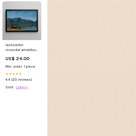
lachsleiter
rosendal amaldus
nielsen Lech
US$ 24.00
Min. order: 1 piece
★★★★★
4.4 (20 reviews)
Sold :
Login>>