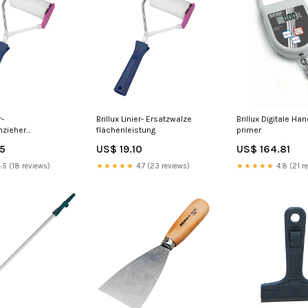
r-
Brillux Linier- Ersatzwalze
Brillux Digitale H
hzieher
flächenleistung
primer
iegelung
25
US$ 19.10
US$ 164.81
.5 (18 reviews)
★★★★★
4.7 (23 reviews)
★★★★★
4.8 (21 r