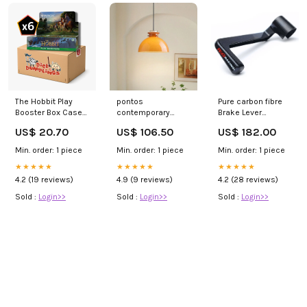
The Hobbit Play
pontos
Pure carbon fibre
Booster Box Case
contemporary
Brake Lever
(6) | Magic: The
orange round glass
(LG0006C)
US$ 20.70
US$ 106.50
US$ 182.00
Gathering
pendant light drum
Category_Motorcycle
shade pendant
Tyres
Min. order: 1 piece
Min. order: 1 piece
Min. order: 1 piece
light
★★★★★
★★★★★
★★★★★
4.2 (19 reviews)
4.9 (9 reviews)
4.2 (28 reviews)
Sold :
Login>>
Sold :
Login>>
Sold :
Login>>