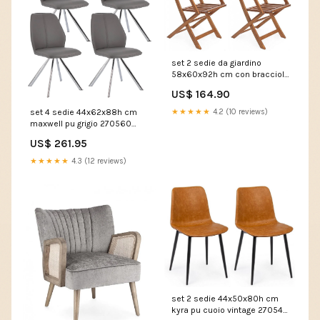
set 2 sedie da giardino
58x60x92h cm con braccioli
mali piegh 270503 833-861
US$ 164.90
set 4 sedie 44x62x88h cm
★★★★★
4.2 (10 reviews)
maxwell pu grigio 270560
MWS19393/2
US$ 261.95
★★★★★
4.3 (12 reviews)
set 2 sedie 44x50x80h cm
kyra pu cuoio vintage 270546