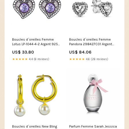
Boucles d´oreilles Femme
Boucles d´oreilles Femme
Lotus LP-1044-4-2 Argent 925
Pandora 298427C01 Argent
3 cm Marque_Marvel
925 Marque_Donna Karan
US$ 33.80
US$ 84.06
★★★★★
4.4 (6 reviews)
★★★★★
4.6 (26 reviews)
Boucles d´oreilles New Bling
Parfum Femme Sarah Jessica