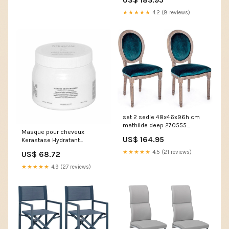
★★★★★
4.2 (8 reviews)
set 2 sedie 48x46x96h cm
mathilde deep 270555
Masque pour cheveux
8059265071883
US$ 164.95
Kerastase Hydratant
Marque_Cristiano Ronaldo
★★★★★
4.5 (21 reviews)
US$ 68.72
★★★★★
4.9 (27 reviews)