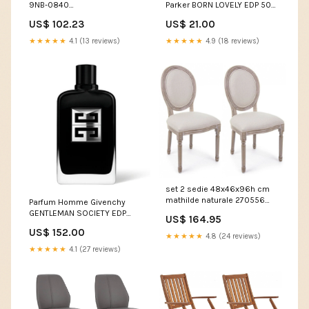
9NB-0840
Parker BORN LOVELY EDP 50
Marque_Façonnable
ml Marque_Curls
US$ 102.23
US$ 21.00
★★★★★
4.1 (13 reviews)
★★★★★
4.9 (18 reviews)
set 2 sedie 48x46x96h cm
mathilde naturale 270556
Parfum Homme Givenchy
BPA1800006CL18009
GENTLEMAN SOCIETY EDP
US$ 164.95
200 ml Couleur_005 - silky
US$ 152.00
beige 14 g
★★★★★
4.8 (24 reviews)
★★★★★
4.1 (27 reviews)