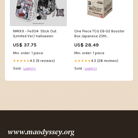
NMIXX - Fe3O4: Stick Out
One Piece TCG EB-02 Booster
(Limited Ver.) halloween
Box Japanese 25th
Anniversary
US$ 37.75
US$ 28.49
Min. order: 1 piece
Min. order: 1 piece
4.5 (9 reviews)
4.3 (28 reviews)
★★★★★
★★★★★
Sold :
Login>>
Sold :
Login>>
www.maodyssey.org