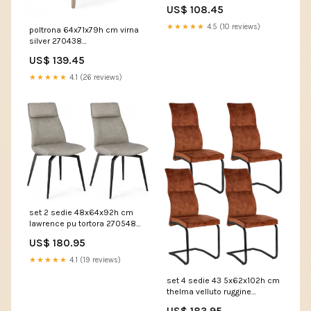
A1-LNEW010393
US$ 108.45
★★★★★
4.5 (10 reviews)
poltrona 64x71x79h cm virna
silver 270438
VE1120GOYA001-CT
US$ 139.45
★★★★★
4.1 (26 reviews)
set 2 sedie 48x64x92h cm
lawrence pu tortora 270548
8052789599642
US$ 180.95
★★★★★
4.1 (19 reviews)
set 4 sedie 43 5x62x102h cm
thelma velluto ruggine
270596 VE1221MIKA023-CR
US$ 183.95