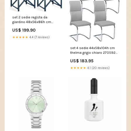
set 2 sedie regista da
giardino 48x56x86h cm
taylor navy 270583
US$ 199.90
VE1921PRIY024-CR
★★★★★
4.4 (7 reviews)
set 4 sedie 44x58x104h cm
thelma grigio chiaro 270592
VE1021ADEL038-CT
US$ 183.95
★★★★★
4.1 (20 reviews)