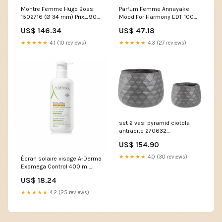
Montre Femme Hugo Boss
Parfum Femme Annayake
1502716 (Ø 34 mm) Prix_900
Mood For Harmony EDT 100
- 1000
ml Marque_Kinky-Curly
US$ 146.34
US$ 47.18
★★★★★
4.1 (10 reviews)
★★★★★
4.3 (27 reviews)
set 2 vasi pyramid ciotola
antracite 270632
VE1119PRIY001-CR
US$ 154.90
★★★★★
4.0 (30 reviews)
Écran solaire visage A-Derma
Exomega Control 400 ml
Marque_Designer Parfums
US$ 18.24
★★★★★
4.2 (25 reviews)