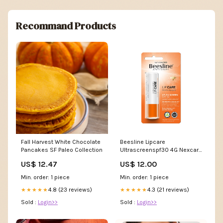
Recommand Products
Fall Harvest White Chocolate
Beesline Lipcare
Pancakes SF Paleo Collection
Ultrascreenspf30 4G Nexcare
wound care fabric bandages
US$ 12.47
US$ 12.00
online UAE GCC
Min. order: 1 piece
Min. order: 1 piece
4.8 (23 reviews)
4.3 (21 reviews)
★★★★★
★★★★★
Sold :
Login>>
Sold :
Login>>