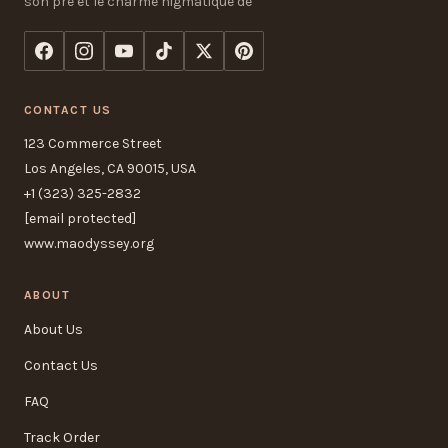
son pre et le charme nigmatique de
CONTACT US
123 Commerce Street
Los Angeles, CA 90015, USA
+1 (323) 325-2832
[email protected]
www.maodyssey.org
ABOUT
About Us
Contact Us
FAQ
Track Order