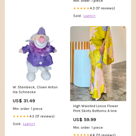
Min. order: 1 piece
4.3 (17 reviews)
★★★★★
Sold :
Login>>
W. Steinbeck, Clown Anton
lila Schnecke
US$ 31.49
High Waisted Loose Flower
Min. order: 1 piece
Print Skirts Bottoms A-line
4.5 (17 reviews)
★★★★★
US$ 59.99
Sold :
Login>>
Min. order: 1 piece
4.6 (15 reviews)
★★★★★