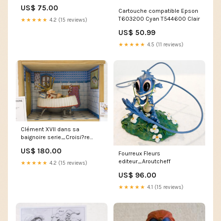
US$ 75.00
Cartouche compatible Epson
T603200 Cyan T544600 Clair
★★★★★
4.2 (15 reviews)
US$ 50.99
★★★★★
4.5 (11 reviews)
Clément XVII dans sa
baignoire serie_Croisi?re
Infernale
US$ 180.00
Fourreux Fleurs
editeur_Aroutcheff
★★★★★
4.2 (15 reviews)
US$ 96.00
★★★★★
4.1 (15 reviews)