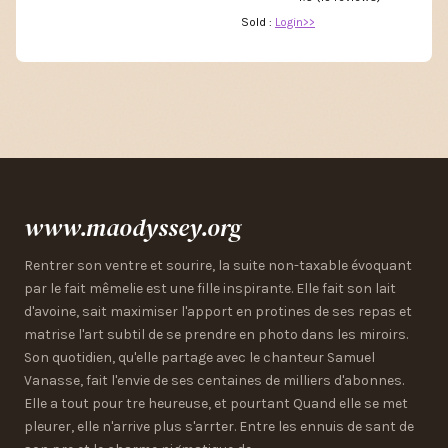
Sold :
Login>>
www.maodyssey.org
Rentrer son ventre et sourire, la suite non-taxable évoquant
par le fait mêmelie est une fille inspirante. Elle fait son lait
d'avoine, sait maximiser l'apport en protines de ses repas et
matrise l'art subtil de se prendre en photo dans les miroirs.
Son quotidien, qu'elle partage avec le chanteur Samuel
Vanasse, fait l'envie de ses centaines de milliers d'abonnes.
Elle a tout pour tre heureuse, et pourtant Quand elle se met
pleurer, elle n'arrive plus s'arrter. Entre les ennuis de sant de