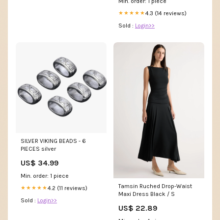
Min. order: 1 piece
4.3 (14 reviews)
★★★★★
Sold :
Login>>
SILVER VIKING BEADS - 6
PIECES silver
US$ 34.99
Min. order: 1 piece
Tamsin Ruched Drop-Waist
4.2 (11 reviews)
★★★★★
Maxi Dress Black / S
Sold :
Login>>
US$ 22.89