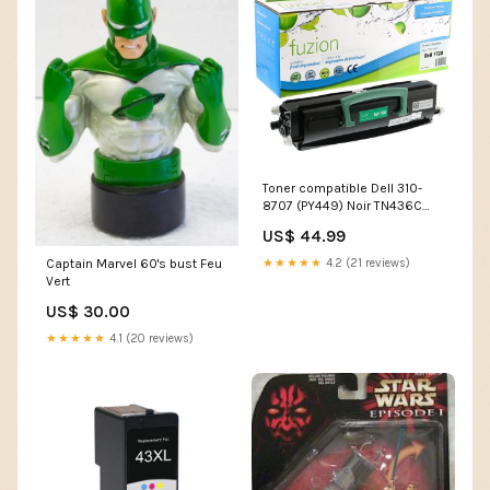
Toner compatible Dell 310-
8707 (PY449) Noir TN436C
Super
US$ 44.99
★★★★★
4.2 (21 reviews)
Captain Marvel 60's bust Feu
Vert
US$ 30.00
★★★★★
4.1 (20 reviews)