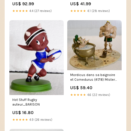
330-1391 (T108C)
US$ 92.99
US$ 41.99
★★★★★
4.4 (27 reviews)
★★★★★
4.1 (28 reviews)
Mordicus dans sa baignoire
et Cornedurus (4178) Mister
President
US$ 59.40
★★★★★
4.6 (22 reviews)
Hot Stuff Rugby
auteur_BARISON
US$ 16.80
★★★★★
4.9 (26 reviews)