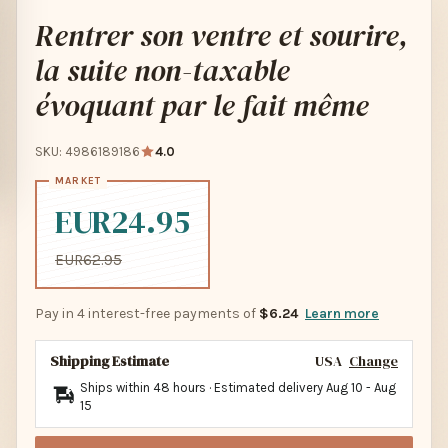
Rentrer son ventre et sourire,
la suite non-taxable
évoquant par le fait même
SKU: 4986189186
4.0
EUR24.95
EUR62.95
Pay in 4 interest-free payments of
$6.24
Learn more
Shipping Estimate
USA
Change
Ships within 48 hours · Estimated delivery
Aug 10
-
Aug
15