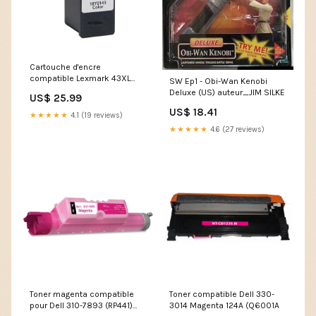
Cartouche d'encre
compatible Lexmark 43XL
SW Ep1 - Obi-Wan Kenobi
Couleur 4 et T088
Deluxe (US) auteur_JIM SILKE
US$ 25.99
US$ 18.41
★★★★★
4.1 (19 reviews)
★★★★★
4.6 (27 reviews)
Toner magenta compatible
Toner compatible Dell 330-
pour Dell 310-7893 (RP441)
3014 Magenta 124A (Q6001A