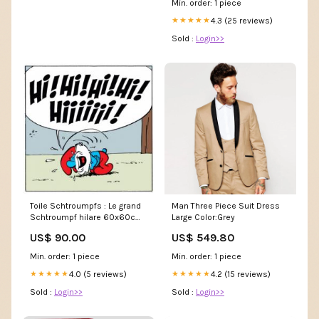
Min. order: 1 piece
4.3 (25 reviews)
★★★★★
Sold :
Login>>
Toile Schtroumpfs : Le grand
Man Three Piece Suit Dress
Schtroumpf hilare 60x60cm
Large Color:Grey
Slogans
US$ 90.00
US$ 549.80
Min. order: 1 piece
Min. order: 1 piece
4.0 (5 reviews)
4.2 (15 reviews)
★★★★★
★★★★★
Sold :
Login>>
Sold :
Login>>