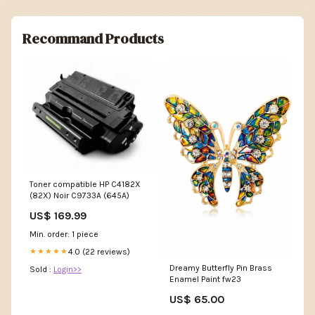
Recommand Products
Toner compatible HP C4182X
(82X) Noir C9733A (645A)
US$ 169.99
Min. order: 1 piece
4.0 (22 reviews)
★★★★★
Dreamy Butterfly Pin Brass
Sold :
Login>>
Enamel Paint fw23
US$ 65.00