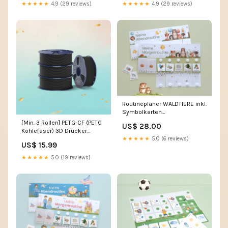
★★★★★
4.9 (29 reviews)
★★★★★
4.9 (29 reviews)
Routineplaner WALDTIERE inkl.
Symbolkarten
Personalisierung:Personalisiert
[Min. 3 Rollen] PETG-CF (PETG
US$ 28.00
mit Name
Kohlefaser) 3D Drucker
★★★★★
5.0 (6 reviews)
Filament 1KG Farbe:PETG
US$ 15.99
Kohlefaser | Schwarz
★★★★★
5.0 (19 reviews)