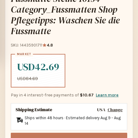
Category_Fussmatten Shop
Pflegetipps: Waschen Sie die
Fussmatte
SKU: 14435901711
4.8
USD42.69
USD84.69
Pay in 4 interest-free payments of
$10.67
Learn more
Shipping Estimate
USA
Change
Ships within 48 hours · Estimated delivery
Aug 9
-
Aug
14