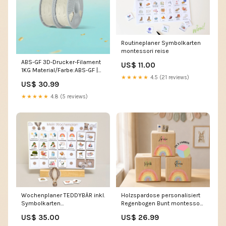
Routineplaner Symbolkarten
montessori reise
ABS-GF 3D-Drucker-Filament
US$ 11.00
1KG Material/Farbe:ABS-GF |
★★★★★
4.5 (21 reviews)
Naturfarbe 1 kg
US$ 30.99
★★★★★
4.8 (5 reviews)
Wochenplaner TEDDYBÄR inkl.
Holzspardose personalisiert
Symbolkarten
Regenbogen Bunt montessori
Erinnerungskiste
lernspiel
US$ 35.00
US$ 26.99