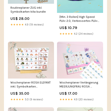
Routineplaner ZUG inkl.
Symbolkarten kita bundle
[Min. 3 Rollen] High Speed
US$ 28.00
PLA+ 2.0, Verbessertes PLA+
★★★★★
4.9 (19 reviews)
(PLA Plus), 3D Drucker
US$ 10.79
Filament 1KG ABS-GF
★★★★★
4.2 (24 reviews)
Wochenplaner ROSA ELEFANT
Wochenplaner Verlängerung
inkl. Symbolkarten
MEERJUNGFRAU ROSA
übernachtung oma opa
Routinenkarten für Kita
US$ 35.00
US$ 17.00
★★★★★
5.0 (9 reviews)
★★★★★
4.9 (20 reviews)