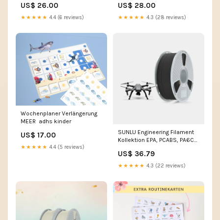
US$ 26.00
US$ 28.00
mit Name
Personalisierung
★★★★★
4.4 (6 reviews)
★★★★★
4.3 (28 reviews)
Wochenplaner Verlängerung
MEER adhs kinder
SUNLU Engineering Filament
US$ 17.00
Kollektion EPA, PCABS, PA6CF,
★★★★★
4.4 (5 reviews)
PA12CF, PA6-GF | SUNLU DE
US$ 36.79
Online Store ABS-GF
★★★★★
4.3 (22 reviews)